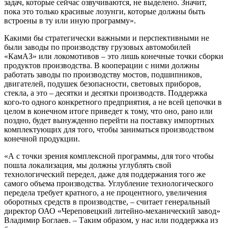
задач, которые сейчас озвучиваются, не выделено. Значит,
пока это только красивые лозунги, которые должны быть
встроены в ту или иную программу».
Какими бы стратегически важными и перспективными не
были заводы по производству грузовых автомобилей
«КамАЗ» или локомотивов – это лишь конечные точки сборки
продуктов производства. В кооперации с ними должны
работать заводы по производству мостов, подшипников,
двигателей, подушек безопасности, световых приборов,
стекла, а это – десятки и десятки производств. Поддержка
кого-то одного конкретного предприятия, а не всей цепочки в
целом в конечном итоге приведет к тому, что оно, рано или
поздно, будет вынужденно перейти на поставку импортных
комплектующих для того, чтобы заниматься производством
конечной продукции.
«А с точки зрения комплексной программы, для того чтобы
пошла локализация, мы должны углублять свой
технологический передел, даже для поддержания того же
самого объема производства. Углубление технологического
передела требует кратного, а не процентного, увеличения
оборотных средств в производстве, – считает генеральный
директор ОАО «Череповецкий литейно-механический завод»
Владимир Боглаев. – Таким образом, у нас или поддержка из