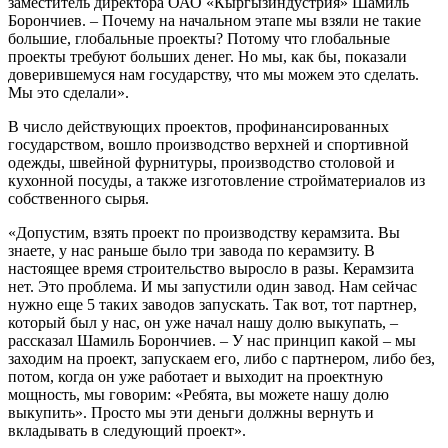
заместитель директора ОАО «Кыргызиндустрия» Шамиль
Борончиев. – Почему на начальном этапе мы взяли не такие
большие, глобальные проекты? Потому что глобальные
проекты требуют больших денег. Но мы, как бы, показали
доверившемуся нам государству, что мы можем это сделать.
Мы это сделали».
В число действующих проектов, профинансированных
государством, вошло производство верхней и спортивной
одежды, швейной фурнитуры, производство столовой и
кухонной посуды, а также изготовление стройматериалов из
собственного сырья.
«Допустим, взять проект по производству керамзита. Вы
знаете, у нас раньше было три завода по керамзиту. В
настоящее время строительство выросло в разы. Керамзита
нет. Это проблема. И мы запустили один завод. Нам сейчас
нужно еще 5 таких заводов запускать. Так вот, тот партнер,
который был у нас, он уже начал нашу долю выкупать, –
рассказал Шамиль Борончиев. – У нас принцип какой – мы
заходим на проект, запускаем его, либо с партнером, либо без,
потом, когда он уже работает и выходит на проектную
мощность, мы говорим: «Ребята, вы можете нашу долю
выкупить». Просто мы эти деньги должны вернуть и
вкладывать в следующий проект».