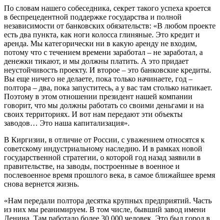
По словам нашего собеседника, секрет такого успеха кроется
в беспрецедентной поддержке государства и полной
независимости от банковских обязательств: «В любом проекте
есть два пункта, как ноги колосса глиняные. Это кредит и
аренда. Мы категорически ни в какую аренду не входим,
потому что с течением времени заработал – не заработал, а
денежки тикают, и мы должны платить. А это придает
неустойчивость проекту. И второе – это банковские кредиты.
Вы еще ничего не делаете, пока только начинаете, год –
полтора – два, пока запуститесь, а у вас там столько натикает.
Поэтому в этом отношении президент нашей компании
говорит, что мы должны работать со своими деньгами и на
своих территориях. И вот нам передают эти объекты
заводов… Это наша капитализация».
В Киргизии, в отличие от России, с уважением относятся к
советскому индустриальному наследию. И в рамках новой
государственной стратегии, о которой год назад заявили в
правительстве, на заводы, построенные в военное и
послевоенное время прошлого века, в самое ближайшее время
снова вернется жизнь.
«Нам передали полтора десятка крупных предприятий. Часть
из них мы реанимируем. В том числе, бывший завод имени
Ленина. Там работало более 30 000 человек. Это был город в