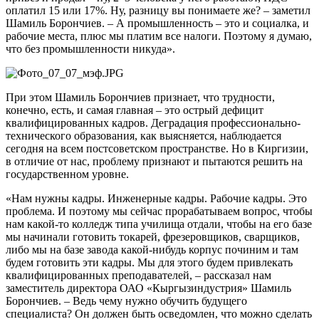
оплатил 15 или 17%. Ну, разницу вы понимаете же? – заметил
Шамиль Борончиев. – А промышленность – это и социалка, и
рабочие места, плюс мы платим все налоги. Поэтому я думаю,
что без промышленности никуда».
При этом Шамиль Борончиев признает, что трудности,
конечно, есть, и самая главная – это острый дефицит
квалифицированных кадров. Деградация профессионально-
технического образования, как выясняется, наблюдается
сегодня на всем постсоветском пространстве. Но в Киргизии,
в отличие от нас, проблему признают и пытаются решить на
государственном уровне.
«Нам нужны кадры. Инженерные кадры. Рабочие кадры. Это
проблема. И поэтому мы сейчас прорабатываем вопрос, чтобы
нам какой-то колледж типа училища отдали, чтобы на его базе
мы начинали готовить токарей, фрезеровщиков, сварщиков,
либо мы на базе завода какой-нибудь корпус починим и там
будем готовить эти кадры. Мы для этого будем привлекать
квалифицированных преподавателей, – рассказал нам
заместитель директора ОАО «Кыргызиндустрия» Шамиль
Борончиев. – Ведь чему нужно обучить будущего
специалиста? Он должен быть осведомлен, что можно сделать