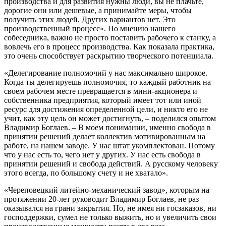
производства и для развития нужны люди, вы не плачьте,
дорогие они или дешевые, а принимайте меры, чтобы
получить этих людей. Других вариантов нет. Это
производственный процесс». По мнению нашего
собеседника, важно не просто поставить рабочего к станку, а
вовлечь его в процесс производства. Как показала практика,
это очень способствует раскрытию творческого потенциала.
«Делегирование полномочий у нас максимально широкое.
Когда ты делегируешь полномочия, то каждый работник на
своем рабочем месте превращается в мини-акционера и
собственника предприятия, который имеет тот или иной
ресурс для достижения определенной цели, и никто его не
учит, как эту цель он может достигнуть, – поделился опытом
Владимир Боглаев. – В моем понимании, именно свобода в
принятии решений делает коллектив мотивированным на
работе, на нашем заводе. У нас штат укомплектован. Потому
что у нас есть то, чего нет у других. У нас есть свобода в
принятии решений и свобода действий. А русскому человеку
этого всегда, по большому счету и не хватало».
«Череповецкий литейно-механический завод», которым на
протяжении 20-лет руководит Владимир Боглаев, не раз
оказывался на грани закрытия. Но, не имея ни госзаказов, ни
господдержки, сумел не только выжить, но и увеличить свои