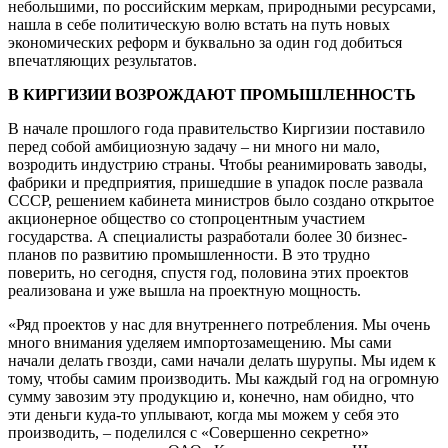
небольшими, по российским меркам, природными ресурсами,
нашла в себе политическую волю встать на путь новых
экономических реформ и буквально за один год добиться
впечатляющих результатов.
В КИРГИЗИИ ВОЗРОЖДАЮТ ПРОМЫШЛЕННОСТЬ
В начале прошлого года правительство Киргизии поставило
перед собой амбициозную задачу – ни много ни мало,
возродить индустрию страны. Чтобы реанимировать заводы,
фабрики и предприятия, пришедшие в упадок после развала
СССР, решением кабинета министров было создано открытое
акционерное общество со стопроцентным участием
государства. А специалисты разработали более 30 бизнес-
планов по развитию промышленности. В это трудно
поверить, но сегодня, спустя год, половина этих проектов
реализована и уже вышла на проектную мощность.
«Ряд проектов у нас для внутреннего потребления. Мы очень
много внимания уделяем импортозамещению. Мы сами
начали делать гвозди, сами начали делать шурупы. Мы идем к
тому, чтобы самим производить. Мы каждый год на огромную
сумму завозим эту продукцию и, конечно, нам обидно, что
эти деньги куда-то уплывают, когда мы можем у себя это
производить, – поделился с «Совершенно секретно»