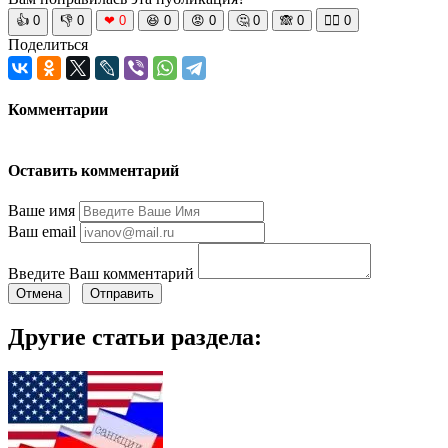
👍
0
👎
0
❤
0
😆
0
😡
0
🤔
0
🙈
0
🧘‍♀️
0
Поделиться
Комментарии
Оставить комментарий
Ваше имя
Ваш email
Введите Ваш комментарий
Отмена
Отправить
Другие статьи раздела: