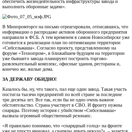
обеспечить жизнедеятельность инфраструктуры завода и
выполнить оборонные задачи».
В Минпромторге на письмо отреагировали, отписавшись, что
информацию о распродаже активов оборонного предприятия
направили в ФСБ. А тем временем в самом Новосибирске уже
готовится к реализации план по оптимизации территории
«Сибсельмаша». Согласно проекту, представленному на
форуме «Технопром», в ближайшем будущем на территории
уже бывшего завода планируют построить торгово-
развлекательный комплекс, офисные здания, рестораны и,
конечно же, жилые дома.
ЗА ДЕРЖАВУ ОБИДНО!
Казалось бы, ну, что такого, пал еще один завод. Такая участь
постигла тысячи предприятий по всей стране за последние
три десятка лет. Все так, если бы не одно очень важное
обстоятельство. Страна участвует в СВО. И фронту нужны
снаряды. Поэтому история с убийством «Сибсельмаша»
вызвала огромный общественный резонанс.
«Я правильно понимаю, что «снарядный голод» на фронте
уже не просто миновал, а снаряды девать некуда?», – задается