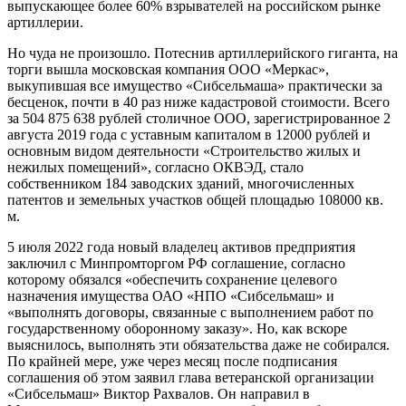
выпускающее более 60% взрывателей на российском рынке
артиллерии.
Но чуда не произошло. Потеснив артиллерийского гиганта, на
торги вышла московская компания ООО «Меркас»,
выкупившая все имущество «Сибсельмаша» практически за
бесценок, почти в 40 раз ниже кадастровой стоимости. Всего
за 504 875 638 рублей столичное ООО, зарегистрированное 2
августа 2019 года с уставным капиталом в 12000 рублей и
основным видом деятельности «Строительство жилых и
нежилых помещений», согласно ОКВЭД, стало
собственником 184 заводских зданий, многочисленных
патентов и земельных участков общей площадью 108000 кв.
м.
5 июля 2022 года новый владелец активов предприятия
заключил с Минпромторгом РФ соглашение, согласно
которому обязался «обеспечить сохранение целевого
назначения имущества ОАО «НПО «Сибсельмаш» и
«выполнять договоры, связанные с выполнением работ по
государственному оборонному заказу». Но, как вскоре
выяснилось, выполнять эти обязательства даже не собирался.
По крайней мере, уже через месяц после подписания
соглашения об этом заявил глава ветеранской организации
«Сибсельмаш» Виктор Рахвалов. Он направил в