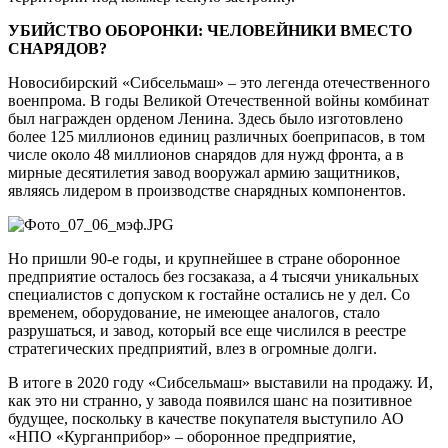
УБИЙСТВО ОБОРОНКИ: ЧЕЛОВЕЙНИКИ ВМЕСТО
СНАРЯДОВ?
Новосибирский «Сибсельмаш» – это легенда отечественного
военпрома. В годы Великой Отечественной войны комбинат
был награжден орденом Ленина. Здесь было изготовлено
более 125 миллионов единиц различных боеприпасов, в том
числе около 48 миллионов снарядов для нужд фронта, а в
мирные десятилетия завод вооружал армию защитников,
являясь лидером в производстве снарядных компонентов.
Но пришли 90-е годы, и крупнейшее в стране оборонное
предприятие осталось без госзаказа, а 4 тысячи уникальных
специалистов с допуском к гостайне остались не у дел. Со
временем, оборудование, не имеющее аналогов, стало
разрушаться, и завод, который все еще числился в реестре
стратегических предприятий, влез в огромные долги.
В итоге в 2020 году «Сибсельмаш» выставили на продажу. И,
как это ни странно, у завода появился шанс на позитивное
будущее, поскольку в качестве покупателя выступило АО
«НПО «Курганприбор» – оборонное предприятие,