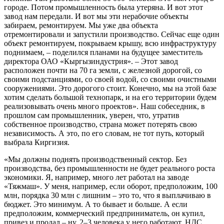
городе. Потом промышленность была утеряна. И вот этот
завод нам передали. И вот мы эти нерабочие объекты
забираем, ремонтируем. Мы уже два объекта
отремонтировали и запустили производство. Сейчас еще один
объект ремонтируем, покрываем крышу, всю инфраструктуру
поднимаем, – поделился планами на будущее заместитель
директора ОАО «Кыргызиндустрия». – Этот завод
расположен почти на 70 га земли, с железной дорогой, со
своими подстанциями, со своей водой, со своими очистными
сооружениями. Это дорогого стоит. Конечно, мы на этой базе
хотим сделать большой технопарк, и на его территории будем
реализовывать очень много проектов». Наш собеседник, в
прошлом сам промышленник, уверен, что, утратив
собственное производство, страна может потерять свою
независимость. А это, по его словам, не тот путь, который
выбрала Киргизия.
«Мы должны поднять производственный сектор. Без
производства, без промышленности не будет реального роста
экономики. Я, например, много лет работал на заводе
«Тяжмаш». У меня, например, если оборот, предположим, 100
млн, порядка 30 млн с лишним – это то, что я выплачиваю в
бюджет. Это минимум. А то бывает и больше. А если
предположим, коммерческий предприниматель, он купил,
привез и продал – ну, 2–3 человека у него работают, НДС