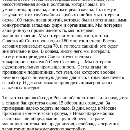
несостоятельная ложь и болтовня, которая была, по
умолчанию, признана, а потом и реализована. Поэтому в
результате этих глубочайших грубых ошибок мы потеряли
около 100 тысяч предприятий, которые были потенциальными
конкурентами западных фирм и организаций. Мы потеряли
авиационную промышленность, мы потеряли
машиностроение. Мы потеряли металлургию, кстати.
Советский Союз производил 180 млн тонн стали. Россия
сегодня производит едва 70, и то после санкций это будет
значительно ниже. В общем, много чего мы потеряли, –
возмутился президент Союза отечественных
товаропроизводителей Олег Сосковец. – Мы потеряли
судостроительную промышленность. Сегодня мы не
производим подшипники, тот узел, без которого вообще
нельзя собрать ни единую деталь для того, чтобы обеспечить
ее работу. И десятки можно приводить примеров таких
серьезных потерь».
Только за прошлый год в России обанкротилось или находятся
в стадии банкротства около 15 оборонных заводов. За
примерами далеко ходить не надо. В дни, когда в Москве
проходил экономический форум, в Новосибирске бойко
распродавали оборудование крупнейшего в стране
машиностроительного предприятия, освобождая огромные
территории под коммерческую застройку.