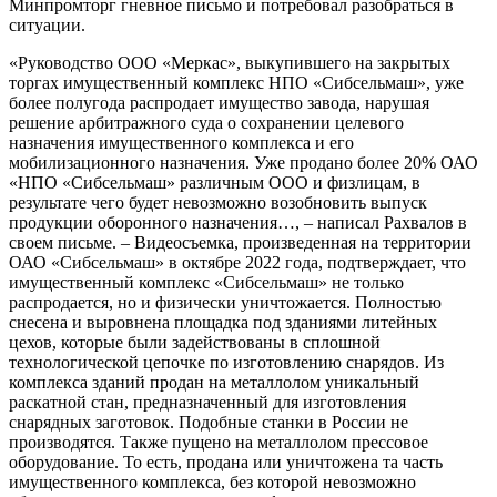
Минпромторг гневное письмо и потребовал разобраться в
ситуации.
«Руководство ООО «Меркас», выкупившего на закрытых
торгах имущественный комплекс НПО «Сибсельмаш», уже
более полугода распродает имущество завода, нарушая
решение арбитражного суда о сохранении целевого
назначения имущественного комплекса и его
мобилизационного назначения. Уже продано более 20% ОАО
«НПО «Сибсельмаш» различным ООО и физлицам, в
результате чего будет невозможно возобновить выпуск
продукции оборонного назначения…, – написал Рахвалов в
своем письме. – Видеосъемка, произведенная на территории
ОАО «Сибсельмаш» в октябре 2022 года, подтверждает, что
имущественный комплекс «Сибсельмаш» не только
распродается, но и физически уничтожается. Полностью
снесена и выровнена площадка под зданиями литейных
цехов, которые были задействованы в сплошной
технологической цепочке по изготовлению снарядов. Из
комплекса зданий продан на металлолом уникальный
раскатной стан, предназначенный для изготовления
снарядных заготовок. Подобные станки в России не
производятся. Также пущено на металлолом прессовое
оборудование. То есть, продана или уничтожена та часть
имущественного комплекса, без которой невозможно