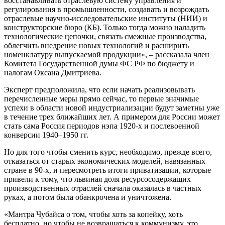
восстанавливать отраслевую систему управления и
регулирования в промышленности, создавать и возрождать
отраслевые научно-исследовательские институты (НИИ) и
конструкторские бюро (КБ). Только тогда можно наладить
технологические цепочки, связать смежные производства,
облегчить внедрение новых технологий и расширить
номенклатуру выпускаемой продукции», – рассказала член
Комитета Государственной думы ФС РФ по бюджету и
налогам Оксана Дмитриева.
Эксперт предположила, что если начать реализовывать
перечисленные меры прямо сейчас, то первые значимые
успехи в области новой индустриализации будут заметны уже
в течение трех ближайших лет. А примером для России может
стать сама Россия периодов нэпа 1920-х и послевоенной
конверсии 1940–1950 гг.
Но для того чтобы сменить курс, необходимо, прежде всего,
отказаться от старых экономических моделей, навязанных
стране в 90-х, и пересмотреть итоги приватизации, которые
привели к тому, что львиная доля ресурсосодержащих
производственных отраслей сначала оказалась в частных
руках, а потом была обанкрочена и уничтожена.
«Мантра Чубайса о том, чтобы хоть за копейку, хоть
бесплатно, но чтобы не возвращаться к коммунизму, это