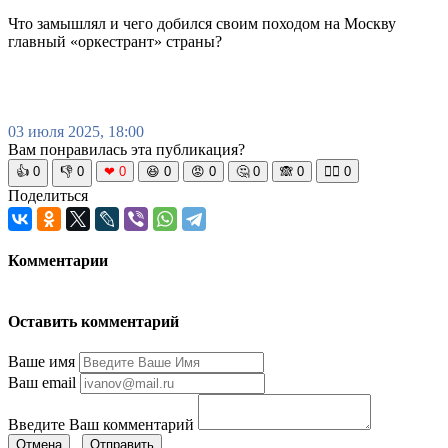
Что замышлял и чего добился своим походом на Москву
главный «оркестрант» страны?
03 июля 2025, 18:00
Вам понравилась эта публикация?
👍
0
👎
0
❤
0
😆
0
😡
0
🤔
0
🙈
0
🧘‍♀️
0
Поделиться
Комментарии
Оставить комментарий
Ваше имя
Ваш email
Введите Ваш комментарий
Отмена
Отправить