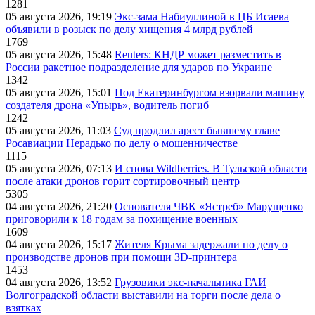
1281
05 августа 2026, 19:19
Экс-зама Набиуллиной в ЦБ Исаева
объявили в розыск по делу хищения 4 млрд рублей
1769
05 августа 2026, 15:48
Reuters: КНДР может разместить в
России ракетное подразделение для ударов по Украине
1342
05 августа 2026, 15:01
Под Екатеринбургом взорвали машину
создателя дрона «Упырь», водитель погиб
1242
05 августа 2026, 11:03
Суд продлил арест бывшему главе
Росавиации Нерадько по делу о мошенничестве
1115
05 августа 2026, 07:13
И снова Wildberries. В Тульской области
после атаки дронов горит сортировочный центр
5305
04 августа 2026, 21:20
Основателя ЧВК «Ястреб» Марущенко
приговорили к 18 годам за похищение военных
1609
04 августа 2026, 15:17
Жителя Крыма задержали по делу о
производстве дронов при помощи 3D‑принтера
1453
04 августа 2026, 13:52
Грузовики экс-начальника ГАИ
Волгоградской области выставили на торги после дела о
взятках