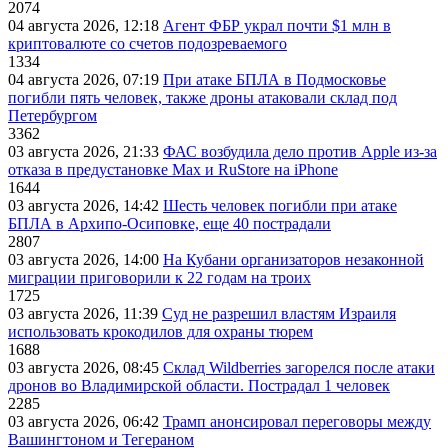
2074
04 августа 2026, 12:18
Агент ФБР украл почти $1 млн в
криптовалюте со счетов подозреваемого
1334
04 августа 2026, 07:19
При атаке БПЛА в Подмосковье
погибли пять человек, также дроны атаковали склад под
Петербургом
3362
03 августа 2026, 21:33
ФАС возбудила дело против Apple из-за
отказа в предустановке Max и RuStore на iPhone
1644
03 августа 2026, 14:42
Шесть человек погибли при атаке
БПЛА в Архипо-Осиповке, еще 40 пострадали
2807
03 августа 2026, 14:00
На Кубани организаторов незаконной
миграции приговорили к 22 годам на троих
1725
03 августа 2026, 11:39
Суд не разрешил властям Израиля
использовать крокодилов для охраны тюрем
1688
03 августа 2026, 08:45
Склад Wildberries загорелся после атаки
дронов во Владимирской области. Пострадал 1 человек
2285
03 августа 2026, 06:42
Трамп анонсировал переговоры между
Вашингтоном и Тегераном