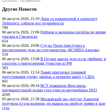
Другие Новости
06 августа 2026, 21:19
Дрон со взрывчаткой в аэропорту
Лейпцига: собрали все подробности
799
06 августа 2026, 21:06
Ребёнок и женщина погибли во время
урагана в Смоленске
614
06 августа 2026, 19:06
Суд на Урале приступил к
рассмотрению дела экс-гендиректора «ВСМПО-Ависма»
518
06 августа 2026, 15:08
В Грузии завели дело из-за «фейков» в
соцсетях о притеснениях туристов из РФ
583
06 августа 2026, 12:14
Трамп пригрозил тюрьмой
допустившим утечку данных о нехватке ракет у США
601
06 августа 2026, 09:34
ВСУ атаковали Ярославль:
предварительной целью стал один из крупнейших НПЗ
4169
05 августа 2026, 21:38
Московский экс-депутат Харадизе
получила 4 года колонии, но вышла на свободу прямо в зале
суда