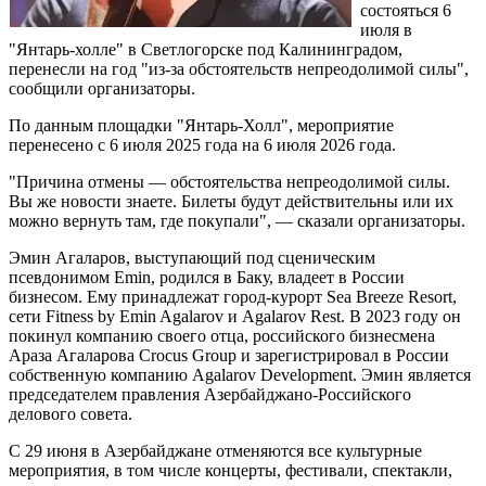
состояться 6
июля в
"Янтарь-холле" в Светлогорске под Калининградом,
перенесли на год "из-за обстоятельств непреодолимой силы",
сообщили организаторы.
По данным площадки "Янтарь-Холл", мероприятие
перенесено с 6 июля 2025 года на 6 июля 2026 года.
"Причина отмены — обстоятельства непреодолимой силы.
Вы же новости знаете. Билеты будут действительны или их
можно вернуть там, где покупали", — сказали организаторы.
Эмин Агаларов, выступающий под сценическим
псевдонимом Emin, родился в Баку, владеет в России
бизнесом. Ему принадлежат город-курорт Sea Breeze Resort,
сети Fitness by Emin Agalarov и Agalarov Rest. В 2023 году он
покинул компанию своего отца, российского бизнесмена
Араза Агаларова Crocus Group и зарегистрировал в России
собственную компанию Agalarov Development. Эмин является
председателем правления Азербайджано-Российского
делового совета.
С 29 июня в Азербайджане отменяются все культурные
мероприятия, в том числе концерты, фестивали, спектакли,