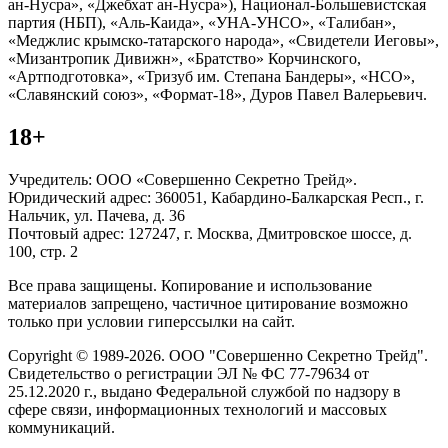
ан-Нусра», «Джебхат ан-Нусра»), Национал-Большевистская
партия (НБП), «Аль-Каида», «УНА-УНСО», «Талибан»,
«Меджлис крымско-татарского народа», «Свидетели Иеговы»,
«Мизантропик Дивижн», «Братство» Корчинского,
«Артподготовка», «Тризуб им. Степана Бандеры», «НСО»,
«Славянский союз», «Формат-18», Дуров Павел Валерьевич.
18+
Учредитель: ООО «Совершенно Секретно Трейд».
Юридический адрес: 360051, Кабардино-Балкарская Респ., г.
Нальчик, ул. Пачева, д. 36
Почтовый адрес: 127247, г. Москва, Дмитровское шоссе, д.
100, стр. 2
Все права защищены. Копирование и использование
материалов запрещено, частичное цитирование возможно
только при условии гиперссылки на сайт.
Copyright © 1989-2026. ООО "Совершенно Секретно Трейд".
Свидетельство о регистрации ЭЛ № ФС 77-79634 от
25.12.2020 г., выдано Федеральной службой по надзору в
сфере связи, информационных технологий и массовых
коммуникаций.