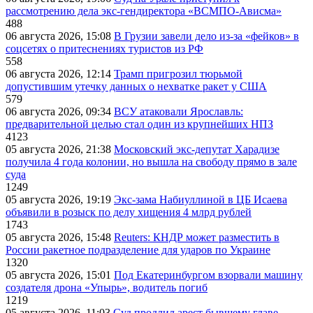
рассмотрению дела экс-гендиректора «ВСМПО-Ависма»
488
06 августа 2026, 15:08
В Грузии завели дело из-за «фейков» в
соцсетях о притеснениях туристов из РФ
558
06 августа 2026, 12:14
Трамп пригрозил тюрьмой
допустившим утечку данных о нехватке ракет у США
579
06 августа 2026, 09:34
ВСУ атаковали Ярославль:
предварительной целью стал один из крупнейших НПЗ
4123
05 августа 2026, 21:38
Московский экс-депутат Харадизе
получила 4 года колонии, но вышла на свободу прямо в зале
суда
1249
05 августа 2026, 19:19
Экс-зама Набиуллиной в ЦБ Исаева
объявили в розыск по делу хищения 4 млрд рублей
1743
05 августа 2026, 15:48
Reuters: КНДР может разместить в
России ракетное подразделение для ударов по Украине
1320
05 августа 2026, 15:01
Под Екатеринбургом взорвали машину
создателя дрона «Упырь», водитель погиб
1219
05 августа 2026, 11:03
Суд продлил арест бывшему главе