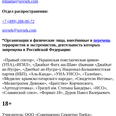
reklama@sovsek.com
Отдел распространения:
+7 (499) 288-00-72
sovsek@sovsek.com
*Организации и физические лица, внесённные в
перечень
террористов и экстремистов, деятельность которых
запрещена в Российской Федерации:
«Правый сектор», «Украинская повстанческая армия»
(УПА),«ИГИЛ», «Джабхат Фатх аш-Шам» (бывшая «Джабхат
ан-Нусра», «Джебхат ан-Нусра»), Национал-Большевистская
партия (НБП), «Аль-Каида», «УНА-УНСО», «Талибан»,
«Меджлис крымско-татарского народа», «Свидетели Иеговы»,
«Мизантропик Дивижн», «Братство» Корчинского,
«Артподготовка», «Тризуб им. Степана Бандеры», «НСО»,
«Славянский союз», «Формат-18», Дуров Павел Валерьевич.
18+
Учредитель: ООО «Совершенно Секретно Трейд».