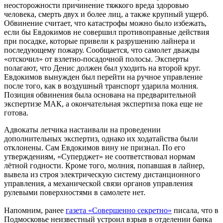
неосторожности причинение тяжкого вреда здоровью
человека, смерть двух и более лиц, а также крупный ущерб.
Обвинение считает, что катастрофы можно было избежать,
если бы Евдокимов не совершил противоправные действия
при посадке, которые привели к разрушению лайнера и
последующему пожару. Сообщается, что самолет дважды
«отскочил» от взлетно-посадочной полосы. Эксперты
полагают, что Денис должен был уходить на второй круг.
Евдокимов вынужден был перейти на ручное управление
после того, как в воздушный транспорт ударила молния.
Позиция обвинения была основана на предварительной
экспертизе МАК, а окончательная экспертиза пока еще не
готова.
Адвокаты летчика настаивали на проведении
дополнительных экспертиз, однако их ходатайства были
отклонены. Сам Евдокимов вину не признал. По его
утверждениям, «Суперджет» не соответствовал нормам
лётной годности. Кроме того, молния, попавшая в лайнер,
вывела из строя электрическую систему дистанционного
управления, а механической связи органов управления
рулевыми поверхностями в самолете нет.
Напомним, ранее
газета «Совершенно секретно»
писала, что в
Подмосковье неизвестный устроил взрыв в отделении банка