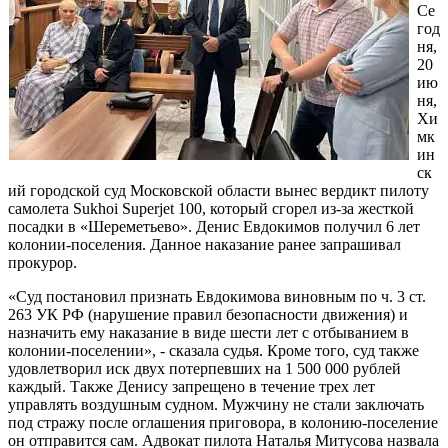
Се
год
ня,
20
ию
ня,
Хи
мк
ин
ск
ий городской суд Московской области вынес вердикт пилоту
самолета Sukhoi Superjet 100, который сгорел из-за жесткой
посадки в «Шереметьево». Денис Евдокимов получил 6 лет
колонии-поселения. Данное наказание ранее запрашивал
прокурор.
«Суд постановил признать Евдокимова виновным по ч. 3 ст.
263 УК РФ (нарушение правил безопасности движения) и
назначить ему наказание в виде шести лет с отбыванием в
колонии-поселении», - сказала судья. Кроме того, суд также
удовлетворил иск двух потерпевших на 1 500 000 рублей
каждый. Также Денису запрещено в течение трех лет
управлять воздушным судном. Мужчину не стали заключать
под стражу после оглашения приговора, в колонию-поселение
он отправится сам. Адвокат пилота Наталья Митусова назвала