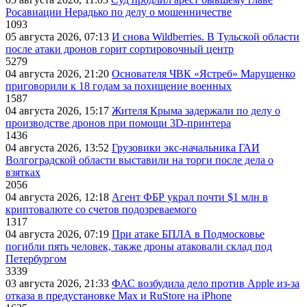
Росавиации Нерадько по делу о мошенничестве
1093
05 августа 2026, 07:13
И снова Wildberries. В Тульской области
после атаки дронов горит сортировочный центр
5279
04 августа 2026, 21:20
Основателя ЧВК «Ястреб» Марущенко
приговорили к 18 годам за похищение военных
1587
04 августа 2026, 15:17
Жителя Крыма задержали по делу о
производстве дронов при помощи 3D‑принтера
1436
04 августа 2026, 13:52
Грузовики экс-начальника ГАИ
Волгоградской области выставили на торги после дела о
взятках
2056
04 августа 2026, 12:18
Агент ФБР украл почти $1 млн в
криптовалюте со счетов подозреваемого
1317
04 августа 2026, 07:19
При атаке БПЛА в Подмосковье
погибли пять человек, также дроны атаковали склад под
Петербургом
3339
03 августа 2026, 21:33
ФАС возбудила дело против Apple из-за
отказа в предустановке Max и RuStore на iPhone