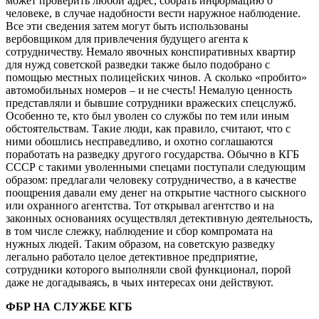
может проверить любой адрес, собрать информацию о
человеке, в случае надобности вести наружное наблюдение.
Все эти сведения затем могут быть использованы
вербовщиком для привлечения будущего агента к
сотрудничеству. Немало явочных конспиративных квартир
для нужд советской разведки также было подобрано с
помощью местных полицейских чинов. А сколько «пробито»
автомобильных номеров – и не счесть! Немалую ценность
представляли и бывшие сотрудники вражеских спецслужб.
Особенно те, кто был уволен со службы по тем или иным
обстоятельствам. Такие люди, как правило, считают, что с
ними обошлись несправедливо, и охотно соглашаются
поработать на разведку другого государства. Обычно в КГБ
СССР с такими уволенными спецами поступали следующим
образом: предлагали человеку сотрудничество, а в качестве
поощрения давали ему денег на открытие частного сыскного
или охранного агентства. Тот открывал агентство и на
законных основаниях осуществлял детективную деятельность,
в том числе слежку, наблюдение и сбор компромата на
нужных людей. Таким образом, на советскую разведку
легально работало целое детективное предприятие,
сотрудники которого выполняли свой функционал, порой
даже не догадываясь, в чьих интересах они действуют.
ФБР НА СЛУЖБЕ КГБ