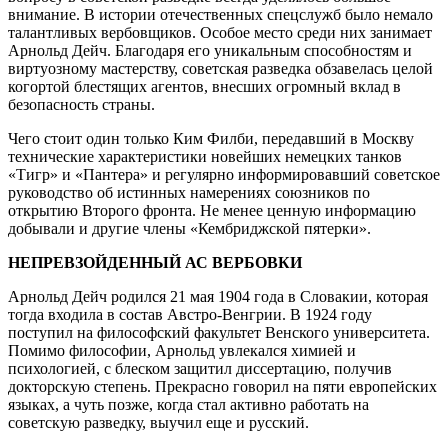
внимание. В истории отечественных спецслужб было немало
талантливых вербовщиков. Особое место среди них занимает
Арнольд Дейч. Благодаря его уникальным способностям и
виртуозному мастерству, советская разведка обзавелась целой
когортой блестящих агентов, внесших огромный вклад в
безопасность страны.
Чего стоит один только Ким Филби, передавший в Москву
технические характеристики новейших немецких танков
«Тигр» и «Пантера» и регулярно информировавший советское
руководство об истинных намерениях союзников по
открытию Второго фронта. Не менее ценную информацию
добывали и другие члены «Кембриджской пятерки».
НЕПРЕВЗОЙДЕННЫЙ АС ВЕРБОВКИ
Арнольд Дейч родился 21 мая 1904 года в Словакии, которая
тогда входила в состав Австро-Венгрии. В 1924 году
поступил на философский факультет Венского университета.
Помимо философии, Арнольд увлекался химией и
психологией, с блеском защитил диссертацию, получив
докторскую степень. Прекрасно говорил на пяти европейских
языках, а чуть позже, когда стал активно работать на
советскую разведку, выучил еще и русский.