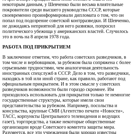
некоторым данным, у Шевченко были весьма влиятельные
покровители среди высшего руководства СССР, которые
своевременно проинформировали дипломата о том, что он
попал под подозрение советской контрразведки. И Шевченко,
не дожидаясь неприятной для него развязки, попросил
политического убежища у американских властей. Случилось
это в ночь на 8 апреля 1978 года.
РАБОТА ПОД ПРИКРЫТИЕМ
В заключение отметим, что работа советских разведчиков, в
том числе и вербовщиков, за рубежом была сопряжена с более
серьезными трудностями, чем аналогичная деятельность
иностранных спецслужб в СССР. Дело в том, что разведчики,
находясь в той или иной стране, как правило, работают под
официальным прикрытием. И в этом смысле у советских
разведчиков возможности были гораздо скромнее. Им
приходилось использовать для прикрытия только те немногие
государственные структуры, которые имели свои
представительства за рубежом. Например, посольства и
консульства, крупные СМИ (Агентство печати «Новости»,
ТАСС, корпункты Центрального телевидения и ведущих
газет), торгпредства, а также некоторые общественные
организации вроде Советского комитета защиты мира.
Разумеется, все эти учреждения были хорошо известны