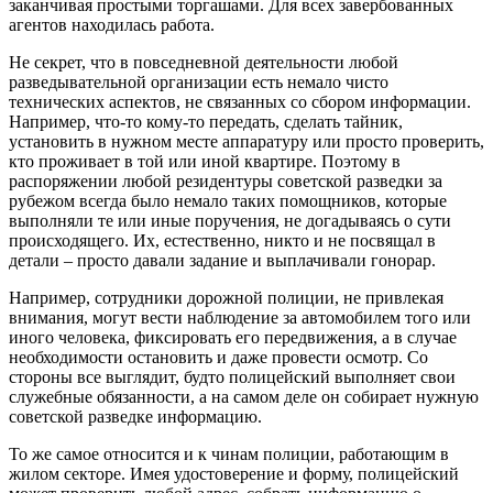
заканчивая простыми торгашами. Для всех завербованных
агентов находилась работа.
Не секрет, что в повседневной деятельности любой
разведывательной организации есть немало чисто
технических аспектов, не связанных со сбором информации.
Например, что-то кому-то передать, сделать тайник,
установить в нужном месте аппаратуру или просто проверить,
кто проживает в той или иной квартире. Поэтому в
распоряжении любой резидентуры советской разведки за
рубежом всегда было немало таких помощников, которые
выполняли те или иные поручения, не догадываясь о сути
происходящего. Их, естественно, никто и не посвящал в
детали – просто давали задание и выплачивали гонорар.
Например, сотрудники дорожной полиции, не привлекая
внимания, могут вести наблюдение за автомобилем того или
иного человека, фиксировать его передвижения, а в случае
необходимости остановить и даже провести осмотр. Со
стороны все выглядит, будто полицейский выполняет свои
служебные обязанности, а на самом деле он собирает нужную
советской разведке информацию.
То же самое относится и к чинам полиции, работающим в
жилом секторе. Имея удостоверение и форму, полицейский