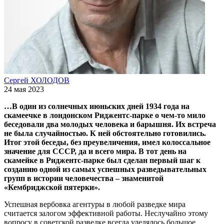
Сергей ХОЛОДОВ
24 мая 2023
…В один из солнечных июньских дней 1934 года на
скамеечке в лондонском Риджентс-парке о чем-то мило
беседовали два молодых человека и барышня. Их встреча
не была случайностью. К ней обстоятельно готовились.
Итог этой беседы, без преувеличения, имел колоссальное
значение для СССР, да и всего мира. В тот день на
скамейке в Риджентс-парке был сделан первый шаг к
созданию одной из самых успешных разведывательных
групп в истории человечества – знаменитой
«Кембриджской пятерки».
Успешная вербовка агентуры в любой разведке мира
считается залогом эффективной работы. Неслучайно этому
вопросу в советской разведке всегда уделялось большое