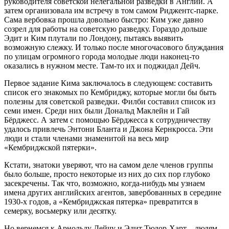
руководителя советской нелегальной разведки в Англии. А
затем организовала им встречу в том самом Риджентс-парке.
Сама вербовка прошла довольно быстро: Ким уже давно
созрел для работы на советскую разведку. Гораздо дольше
Эдит и Ким плутали по Лондону, пытаясь выявить
возможную слежку. И только после многочасового блуждания
по улицам огромного города молодые люди наконец-то
оказались в нужном месте. Там-то их и поджидал Дейч.
Первое задание Кима заключалось в следующем: составить
список его знакомых по Кембриджу, которые могли бы быть
полезны для советской разведки. Филби составил список из
семи имен. Среди них были Дональд Маклейн и Гай
Бёрджесс. А затем с помощью Бёрджесса к сотрудничеству
удалось привлечь Энтони Бланта и Джона Кернкросса. Эти
люди и стали членами знаменитой на весь мир
«Кембриджской пятерки».
Кстати, знатоки уверяют, что на самом деле членов группы
было больше, просто некоторые из них до сих пор глубоко
засекречены. Так что, возможно, когда-нибудь мы узнаем
имена других английских агентов, завербованных в середине
1930-х годов, а «Кембриджская пятерка» превратится в
семерку, восьмерку или десятку.
Но вернемся к Арнольду Дейчу и Эдит Тюдор-Харт – людям,