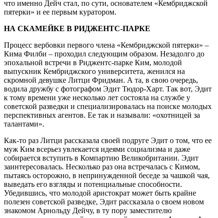
что именно Дейч стал, по сути, основателем «Кембриджской
пятерки» и ее первым куратором.
НА СКАМЕЙКЕ В РИДЖЕНТС-ПАРКЕ
Процесс вербовки первого члена «Кембриджской пятерки» –
Кима Филби – проходил следующим образом. Незадолго до
эпохальной встречи в Риджентс-парке Ким, молодой
выпускник Кембриджского университета, женился на
скромной девушке Литци Фридман. А та, в свою очередь,
водила дружбу с фотографом Эдит Тюдор-Харт. Так вот, Эдит
к тому времени уже несколько лет состояла на службе у
советской разведки и специализировалась на поиске молодых
перспективных агентов. Ее так и называли: «охотницей за
талантами».
Как-то раз Литци рассказала своей подруге Эдит о том, что ее
муж Ким всерьез увлекается идеями социализма и даже
собирается вступить в Компартию Великобритании. Эдит
заинтересовалась. Несколько раз она встречалась с Кимом,
пытаясь осторожно, в непринужденной беседе за чашкой чая,
выведать его взгляды и потенциальные способности.
Убедившись, что молодой аристократ может быть крайне
полезен советской разведке, Эдит рассказала о своем новом
знакомом Арнольду Дейчу, в ту пору заместителю