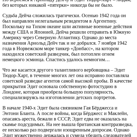
без которых никакой «пятерки» никогда бы не было.
Судьба Дейча сложилась трагически. Осенью 1942 года он
был направлен нелегальным резидентом в Аргентину.
Поскольку на Тихом океане шли активные военные действия
между США и Японией, Дейча решили отправить в Южную
Америку через Северную Атлантику. Однако до места
назначения Арнольд Дейч так и не добрался. 7 ноября 1942
года в Норвежском море танкер «Донбасс», на котором
находился советский разведчик, был потоплен огнем
немецкого эсминца. Спастись удалось немногим…
Что же касается другого талантливого вербовщика – Эдит
Тюдор-Харт, в течение многих лет она исправно поставляла
советской разведке агентов самой высокой пробы. В качестве
прикрытия Эдит основала собственную фотостудию в
Лондоне, которая приобрела большую популярность,
специализируясь на изготовлении детских портретов.
В начале 1940-х Эдит была связником Гая Бёрджесса и
Энтони Бланта. А после войны, когда Бёрджесс и Маклейн,
опасаясь ареста, бежали в СССР, Эдит едва не оказалась на
скамье подсудимых. На нее вышла британская контрразведка,
ее несколько раз подвергали изощренным допросам. Однако
Эдит мужественно держалась и сумела убедить следователей