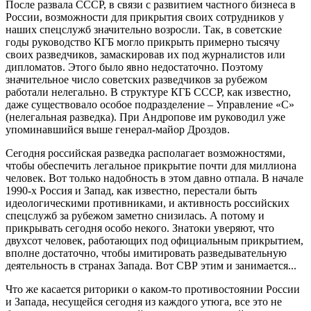
После развала СССР, в связи с развитием частного бизнеса в
России, возможности для прикрытия своих сотрудников у
наших спецслужб значительно возросли. Так, в советские
годы руководство КГБ могло прикрыть примерно тысячу
своих разведчиков, замаскировав их под журналистов или
дипломатов. Этого было явно недостаточно. Поэтому
значительное число советских разведчиков за рубежом
работали нелегально. В структуре КГБ СССР, как известно,
даже существовало особое подразделение – Управление «С»
(нелегальная разведка). При Андропове им руководил уже
упоминавшийся выше генерал-майор Дроздов.
Сегодня российская разведка располагает возможностями,
чтобы обеспечить легальное прикрытие почти для миллиона
человек. Вот только надобность в этом давно отпала. В начале
1990-х Россия и Запад, как известно, перестали быть
идеологическими противниками, и активность российских
спецслужб за рубежом заметно снизилась. А потому и
прикрывать сегодня особо некого. Знатоки уверяют, что
двухсот человек, работающих под официальным прикрытием,
вполне достаточно, чтобы имитировать разведывательную
деятельность в странах Запада. Вот СВР этим и занимается...
Что же касается риторики о каком-то противостоянии России
и Запада, несущейся сегодня из каждого утюга, все это не