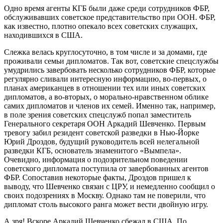
Одно время агенты КГБ были даже среди сотрудников ФБР,
обслуживавших советское представительство при ООН. ФБР,
как известно, плотно опекало всех советских служащих,
находившихся в США.
Слежка велась круглосуточно, в том числе и за домами, где
проживали семьи дипломатов. Так вот, советские спецслужбы
умудрились завербовать несколько сотрудников ФБР, которые
регулярно сливали интересную информацию, во-первых, о
планах американцев в отношении тех или иных советских
дипломатов, а во-вторых, о морально-нравственном облике
самих дипломатов и членов их семей. Именно так, например,
в поле зрения советских спецслужб попал заместитель
Генерального секретаря ООН Аркадий Шевченко. Первым
тревогу забил резидент советской разведки в Нью-Йорке
Юрий Дроздов, будущий руководитель всей нелегальной
разведки КГБ, основатель знаменитого «Вымпела».
Очевидно, информация о подозрительном поведении
советского дипломата поступила от завербованных агентов
ФБР. Сопоставив некоторые факты, Дроздов пришел к
выводу, что Шевченко связан с ЦРУ, и немедленно сообщил о
своих подозрениях в Москву. Однако там не поверили, что
дипломат столь высокого ранга может вести двойную игру.
А зря! Вскоре Аркадий Шевченко сбежал в США. По