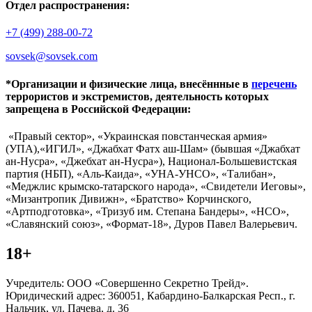
Отдел распространения:
+7 (499) 288-00-72
sovsek@sovsek.com
*Организации и физические лица, внесённные в
перечень
террористов и экстремистов, деятельность которых
запрещена в Российской Федерации:
«Правый сектор», «Украинская повстанческая армия»
(УПА),«ИГИЛ», «Джабхат Фатх аш-Шам» (бывшая «Джабхат
ан-Нусра», «Джебхат ан-Нусра»), Национал-Большевистская
партия (НБП), «Аль-Каида», «УНА-УНСО», «Талибан»,
«Меджлис крымско-татарского народа», «Свидетели Иеговы»,
«Мизантропик Дивижн», «Братство» Корчинского,
«Артподготовка», «Тризуб им. Степана Бандеры», «НСО»,
«Славянский союз», «Формат-18», Дуров Павел Валерьевич.
18+
Учредитель: ООО «Совершенно Секретно Трейд».
Юридический адрес: 360051, Кабардино-Балкарская Респ., г.
Нальчик, ул. Пачева, д. 36