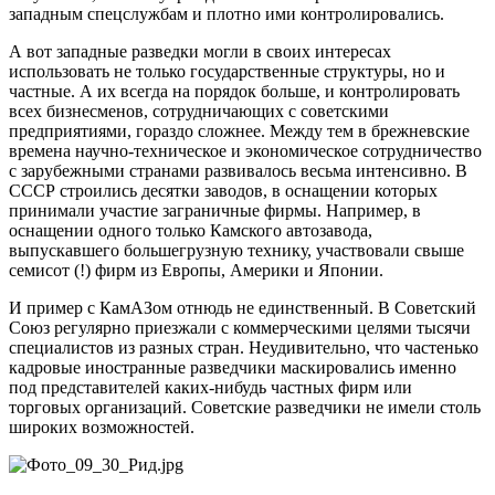
западным спецслужбам и плотно ими контролировались.
А вот западные разведки могли в своих интересах
использовать не только государственные структуры, но и
частные. А их всегда на порядок больше, и контролировать
всех бизнесменов, сотрудничающих с советскими
предприятиями, гораздо сложнее. Между тем в брежневские
времена научно-техническое и экономическое сотрудничество
с зарубежными странами развивалось весьма интенсивно. В
СССР строились десятки заводов, в оснащении которых
принимали участие заграничные фирмы. Например, в
оснащении одного только Камского автозавода,
выпускавшего большегрузную технику, участвовали свыше
семисот (!) фирм из Европы, Америки и Японии.
И пример с КамАЗом отнюдь не единственный. В Советский
Союз регулярно приезжали с коммерческими целями тысячи
специалистов из разных стран. Неудивительно, что частенько
кадровые иностранные разведчики маскировались именно
под представителей каких-нибудь частных фирм или
торговых организаций. Советские разведчики не имели столь
широких возможностей.