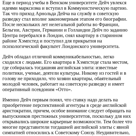
Еще в период учебы в Венском университете Дейч увлекся
идеями марксизма и вступил в Коммунистическую партию.
Так что приход Арнольда Дейча на службу в советскую
разведку стал вполне закономерным этапом его биографии.
После нескольких лет нелегальной работы во Франции,
Бельгии, Австрии, Германии и Голландии Дейч по заданию
Центра перебрался в Лондон, снял квартиру в старинном
районе Хэмпстед и поступил для прикрытия на
психологический факультет Лондонского университета.
Дейч обладал отличной коммуникабельностью, легко
сходился с людьми. Его квартира в Хэмпстеде стала местом,
где собиралась тогдашняя английская элита: известные
политики, ученые, деятели культуры. Никому из гостей и в
голову не приходило, что хозяин квартиры, обаятельный
молодой человек, работает на советскую разведку и имеет
оперативный псевдоним «Отто».
Именно Дейч первым понял, что ставку надо делать на
приобретение перспективной агентуры в среде английской
аристократии, причем, особое внимание следует обращать на
выпускников престижных университетов, поскольку для них
открывались широкие карьерные возможности. Тем более что
многие представители тогдашней английской элиты с явной
симпатией относились к Советскому Союзу. Неудивительно,