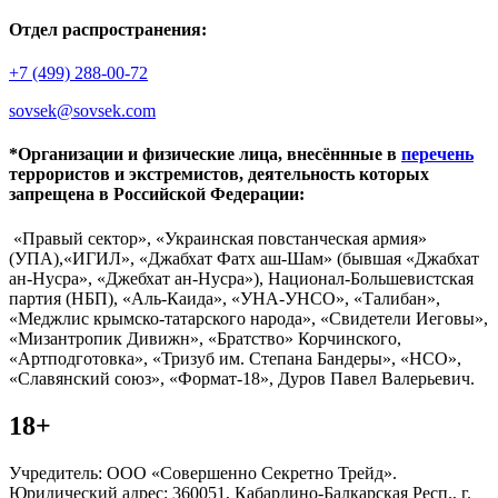
Отдел распространения:
+7 (499) 288-00-72
sovsek@sovsek.com
*Организации и физические лица, внесённные в
перечень
террористов и экстремистов, деятельность которых
запрещена в Российской Федерации:
«Правый сектор», «Украинская повстанческая армия»
(УПА),«ИГИЛ», «Джабхат Фатх аш-Шам» (бывшая «Джабхат
ан-Нусра», «Джебхат ан-Нусра»), Национал-Большевистская
партия (НБП), «Аль-Каида», «УНА-УНСО», «Талибан»,
«Меджлис крымско-татарского народа», «Свидетели Иеговы»,
«Мизантропик Дивижн», «Братство» Корчинского,
«Артподготовка», «Тризуб им. Степана Бандеры», «НСО»,
«Славянский союз», «Формат-18», Дуров Павел Валерьевич.
18+
Учредитель: ООО «Совершенно Секретно Трейд».
Юридический адрес: 360051, Кабардино-Балкарская Респ., г.