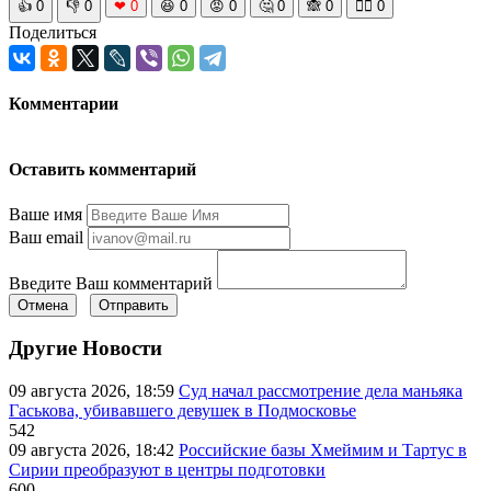
👍
0
👎
0
❤
0
😆
0
😡
0
🤔
0
🙈
0
🧘‍♀️
0
Поделиться
Комментарии
Оставить комментарий
Ваше имя
Ваш email
Введите Ваш комментарий
Отмена
Отправить
Другие Новости
09 августа 2026, 18:59
Суд начал рассмотрение дела маньяка
Гаськова, убивавшего девушек в Подмосковье
542
09 августа 2026, 18:42
Российские базы Хмеймим и Тартус в
Сирии преобразуют в центры подготовки
600