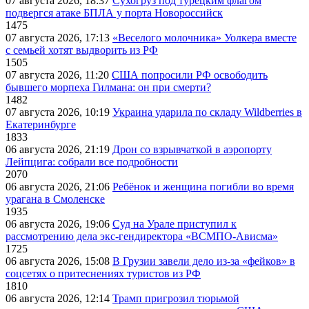
07 августа 2026, 18:37
Сухогруз под турецким флагом
подвергся атаке БПЛА у порта Новороссийск
1475
07 августа 2026, 17:13
«Веселого молочника» Уолкера вместе
с семьей хотят выдворить из РФ
1505
07 августа 2026, 11:20
США попросили РФ освободить
бывшего морпеха Гилмана: он при смерти?
1482
07 августа 2026, 10:19
Украина ударила по складу Wildberries в
Екатеринбурге
1833
06 августа 2026, 21:19
Дрон со взрывчаткой в аэропорту
Лейпцига: собрали все подробности
2070
06 августа 2026, 21:06
Ребёнок и женщина погибли во время
урагана в Смоленске
1935
06 августа 2026, 19:06
Суд на Урале приступил к
рассмотрению дела экс-гендиректора «ВСМПО-Ависма»
1725
06 августа 2026, 15:08
В Грузии завели дело из-за «фейков» в
соцсетях о притеснениях туристов из РФ
1810
06 августа 2026, 12:14
Трамп пригрозил тюрьмой