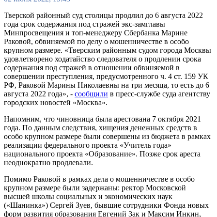
Тверской районный суд столицы продлил до 6 августа 2022
года срок содержания под стражей экс-замглавы
Минпросвещения и топ-менеджеру Сбербанка Марине
Раковой, обвиняемой по делу о мошенничестве в особо
крупном размере. «Тверским районным судом города Москвы
удовлетворено ходатайство следователя о продлении срока
содержания под стражей в отношении обвиняемой в
совершении преступления, предусмотренного ч. 4 ст. 159 УК
РФ, Раковой Марины Николаевны на три месяца, то есть до 6
августа 2022 года», -
сообщили
в пресс-службе суда агентству
городских новостей «Москва».
Напомним, что чиновница была арестована 7 октября 2021
года. По данным следствия, хищения денежных средств в
особо крупном размере были совершены из бюджета в рамках
реализации федерального проекта «Учитель года»
национального проекта «Образование». Позже срок ареста
неоднократно продлевали.
Помимо Раковой в рамках дела о мошенничестве в особо
крупном размере были задержаны: ректор Московской
высшей школы социальных и экономических наук
(«Шанинка») Сергей Зуев, бывшие сотрудники Фонда новых
форм развития образования Евгений Зак и Максим Инкин,