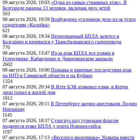
09 августа 2026, 10:03
«Одна из самых страшных атак». В
Белгороде ранены 13 человек, включая двух детей
503
08 августа 2026, 19:59
Возбуждено уголовное дело из-за угроз
создателям «Колобка»
621
08 августа 2026, 19:34
Неопознанный БПЛА залетел в
Болгарию и взорвался у Трансбалканского газопровода
770
08 августа 2026, 13:47
Из-за атак БПЛА все пляжи в
Геленджике, Кабардинке и Дивноморском закрыли
2602
08 августа 2026, 10:00
Пожары и раненые: последствия атак
на НПЗ в Самарской области и на Кубани
1324
07 августа 2026, 20:34
В Ялте БЭК атаковал пляж, в Керчи
дрон попал в жилой дом
1912
07 августа 2026, 20:11
В Петербурге заочно арестовали Лидию
Невзорову
1145
07 августа 2026, 18:37
Сухогруз под турецким флагом
подвергся атаке БПЛА у порта Новороссийск
1197
07 августа 2026, 17:13
«Веселого молочника» Уолкера вместе