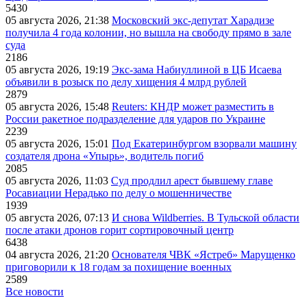
5430
05 августа 2026, 21:38
Московский экс-депутат Харадизе
получила 4 года колонии, но вышла на свободу прямо в зале
суда
2186
05 августа 2026, 19:19
Экс-зама Набиуллиной в ЦБ Исаева
объявили в розыск по делу хищения 4 млрд рублей
2879
05 августа 2026, 15:48
Reuters: КНДР может разместить в
России ракетное подразделение для ударов по Украине
2239
05 августа 2026, 15:01
Под Екатеринбургом взорвали машину
создателя дрона «Упырь», водитель погиб
2085
05 августа 2026, 11:03
Суд продлил арест бывшему главе
Росавиации Нерадько по делу о мошенничестве
1939
05 августа 2026, 07:13
И снова Wildberries. В Тульской области
после атаки дронов горит сортировочный центр
6438
04 августа 2026, 21:20
Основателя ЧВК «Ястреб» Марущенко
приговорили к 18 годам за похищение военных
2589
Все новости