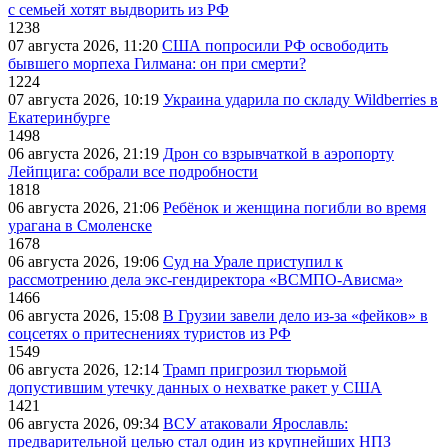
с семьей хотят выдворить из РФ
1238
07 августа 2026, 11:20
США попросили РФ освободить
бывшего морпеха Гилмана: он при смерти?
1224
07 августа 2026, 10:19
Украина ударила по складу Wildberries в
Екатеринбурге
1498
06 августа 2026, 21:19
Дрон со взрывчаткой в аэропорту
Лейпцига: собрали все подробности
1818
06 августа 2026, 21:06
Ребёнок и женщина погибли во время
урагана в Смоленске
1678
06 августа 2026, 19:06
Суд на Урале приступил к
рассмотрению дела экс-гендиректора «ВСМПО-Ависма»
1466
06 августа 2026, 15:08
В Грузии завели дело из-за «фейков» в
соцсетях о притеснениях туристов из РФ
1549
06 августа 2026, 12:14
Трамп пригрозил тюрьмой
допустившим утечку данных о нехватке ракет у США
1421
06 августа 2026, 09:34
ВСУ атаковали Ярославль:
предварительной целью стал один из крупнейших НПЗ