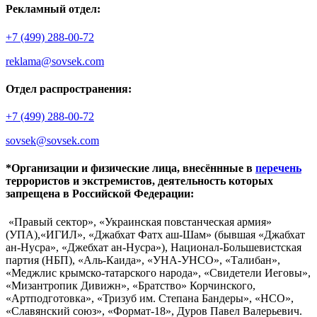
Рекламный отдел:
+7 (499) 288-00-72
reklama@sovsek.com
Отдел распространения:
+7 (499) 288-00-72
sovsek@sovsek.com
*Организации и физические лица, внесённные в
перечень
террористов и экстремистов, деятельность которых
запрещена в Российской Федерации:
«Правый сектор», «Украинская повстанческая армия»
(УПА),«ИГИЛ», «Джабхат Фатх аш-Шам» (бывшая «Джабхат
ан-Нусра», «Джебхат ан-Нусра»), Национал-Большевистская
партия (НБП), «Аль-Каида», «УНА-УНСО», «Талибан»,
«Меджлис крымско-татарского народа», «Свидетели Иеговы»,
«Мизантропик Дивижн», «Братство» Корчинского,
«Артподготовка», «Тризуб им. Степана Бандеры», «НСО»,
«Славянский союз», «Формат-18», Дуров Павел Валерьевич.