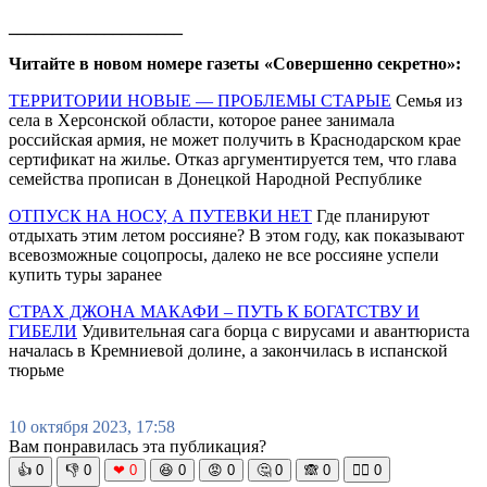
____________________
Читайте в новом номере газеты «Совершенно секретно»:
ТЕРРИТОРИИ НОВЫЕ — ПРОБЛЕМЫ СТАРЫЕ
Семья из
села в Херсонской области, которое ранее занимала
российская армия, не может получить в Краснодарском крае
сертификат на жилье. Отказ аргументируется тем, что глава
семейства прописан в Донецкой Народной Республике
ОТПУСК НА НОСУ, А ПУТЕВКИ НЕТ
Где планируют
отдыхать этим летом россияне? В этом году, как показывают
всевозможные соцопросы, далеко не все россияне успели
купить туры заранее
СТРАХ ДЖОНА МАКАФИ – ПУТЬ К БОГАТСТВУ И
ГИБЕЛИ
Удивительная сага борца с вирусами и авантюриста
началась в Кремниевой долине, а закончилась в испанской
тюрьме
10 октября 2023, 17:58
Вам понравилась эта публикация?
👍
0
👎
0
❤
0
😆
0
😡
0
🤔
0
🙈
0
🧘‍♀️
0