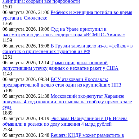
Лейпцига: собрали все подробности
1501
06 августа 2026, 21:06
Ребёнок и женщина погибли во время
урагана в Смоленске
1369
06 августа 2026, 19:06
Суд на Урале приступил к
рассмотрению дела экс-гендиректора «ВСМПО-Ависма»
1159
06 августа 2026, 15:08
В Грузии завели дело из-за «фейков» в
соцсетях о притеснениях туристов из РФ
1251
06 августа 2026, 12:14
Трамп пригрозил тюрьмой
допустившим утечку данных о нехватке ракет у США
1143
06 августа 2026, 09:34
ВСУ атаковали Ярославль:
предварительной целью стал один из крупнейших НПЗ
5109
05 августа 2026, 21:38
Московский экс-депутат Харадизе
получила 4 года колонии, но вышла на свободу прямо в зале
суда
1889
05 августа 2026, 19:19
Экс-зама Набиуллиной в ЦБ Исаева
объявили в розыск по делу хищения 4 млрд рублей
2534
05 августа 2026, 15:48
Reuters: КНДР может разместить в