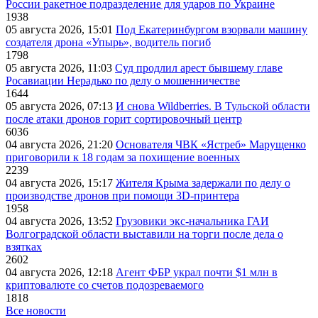
России ракетное подразделение для ударов по Украине
1938
05 августа 2026, 15:01
Под Екатеринбургом взорвали машину
создателя дрона «Упырь», водитель погиб
1798
05 августа 2026, 11:03
Суд продлил арест бывшему главе
Росавиации Нерадько по делу о мошенничестве
1644
05 августа 2026, 07:13
И снова Wildberries. В Тульской области
после атаки дронов горит сортировочный центр
6036
04 августа 2026, 21:20
Основателя ЧВК «Ястреб» Марущенко
приговорили к 18 годам за похищение военных
2239
04 августа 2026, 15:17
Жителя Крыма задержали по делу о
производстве дронов при помощи 3D‑принтера
1958
04 августа 2026, 13:52
Грузовики экс-начальника ГАИ
Волгоградской области выставили на торги после дела о
взятках
2602
04 августа 2026, 12:18
Агент ФБР украл почти $1 млн в
криптовалюте со счетов подозреваемого
1818
Все новости