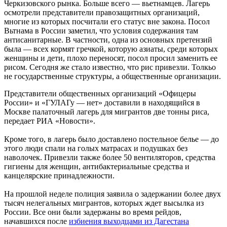
Черкизовского рынка. Больше всего — вьетнамцев. Лагерь
осмотрели представители правозащитных организаций,
многие из которых посчитали его статус вне закона. Посол
Вьтнама в России заметил, что условия содержания там
антисанитарные. В частности, одна из основных претензий
была — всех кормят гречкой, которую азиаты, среди которых
женщины и дети, плохо переносят, посол просил заменить ее
рисом. Сегодня же стало известно, что рис привезли. Толкьо
не государственные структуры, а общественные организации.
Представители общественных организаций «Офицеры
России» и «ГУЛАГу — нет» доставили в находящийся в
Москве палаточный лагерь для мигрантов две тонны риса,
передает РИА «Новости».
Кроме того, в лагерь было доставлено постельное белье — до
этого люди спали на голых матрасах и подушках без
наволочек. Привезли также более 50 вентиляторов, средства
гигиены для женщин, антибактериальные средства и
канцелярские принадлежности.
На прошлой неделе полиция заявила о задержании более двух
тысяч нелегальных мигрантов, которых ждет высылка из
России. Все они были задержаны во время рейдов,
начавшихся после
избиения выходцами из Дагестана