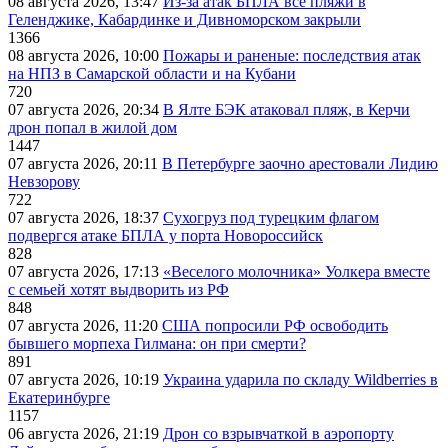
08 августа 2026, 13:47
Из-за атак БПЛА все пляжи в
Геленджике, Кабардинке и Дивноморском закрыли
1366
08 августа 2026, 10:00
Пожары и раненые: последствия атак
на НПЗ в Самарской области и на Кубани
720
07 августа 2026, 20:34
В Ялте БЭК атаковал пляж, в Керчи
дрон попал в жилой дом
1447
07 августа 2026, 20:11
В Петербурге заочно арестовали Лидию
Невзорову
722
07 августа 2026, 18:37
Сухогруз под турецким флагом
подвергся атаке БПЛА у порта Новороссийск
828
07 августа 2026, 17:13
«Веселого молочника» Уолкера вместе
с семьей хотят выдворить из РФ
848
07 августа 2026, 11:20
США попросили РФ освободить
бывшего морпеха Гилмана: он при смерти?
891
07 августа 2026, 10:19
Украина ударила по складу Wildberries в
Екатеринбурге
1157
06 августа 2026, 21:19
Дрон со взрывчаткой в аэропорту