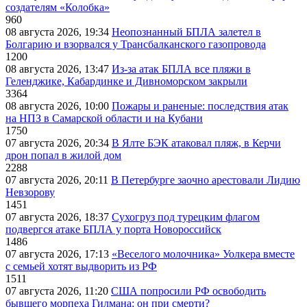
создателям «Колобка»
960
08 августа 2026, 19:34
Неопознанный БПЛА залетел в
Болгарию и взорвался у Трансбалканского газопровода
1200
08 августа 2026, 13:47
Из-за атак БПЛА все пляжи в
Геленджике, Кабардинке и Дивноморском закрыли
3364
08 августа 2026, 10:00
Пожары и раненые: последствия атак
на НПЗ в Самарской области и на Кубани
1750
07 августа 2026, 20:34
В Ялте БЭК атаковал пляж, в Керчи
дрон попал в жилой дом
2288
07 августа 2026, 20:11
В Петербурге заочно арестовали Лидию
Невзорову
1451
07 августа 2026, 18:37
Сухогруз под турецким флагом
подвергся атаке БПЛА у порта Новороссийск
1486
07 августа 2026, 17:13
«Веселого молочника» Уолкера вместе
с семьей хотят выдворить из РФ
1511
07 августа 2026, 11:20
США попросили РФ освободить
бывшего морпеха Гилмана: он при смерти?