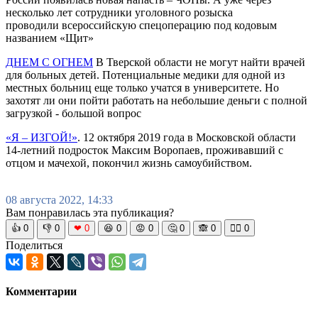
несколько лет сотрудники уголовного розыска
проводили всероссийскую спецоперацию под кодовым
названием «Щит»
ДНЕМ С ОГНЕМ
В Тверской области не могут найти врачей
для больных детей. Потенциальные медики для одной из
местных больниц еще только учатся в университете. Но
захотят ли они пойти работать на небольшие деньги с полной
загрузкой - большой вопрос
«Я – ИЗГОЙ!»
. 12 октября 2019 года в Московской области
14-летний подросток Максим Воропаев, проживавший с
отцом и мачехой, покончил жизнь самоубийством.
08 августа 2022, 14:33
Вам понравилась эта публикация?
👍
0
👎
0
❤
0
😆
0
😡
0
🤔
0
🙈
0
🧘‍♀️
0
Поделиться
Комментарии