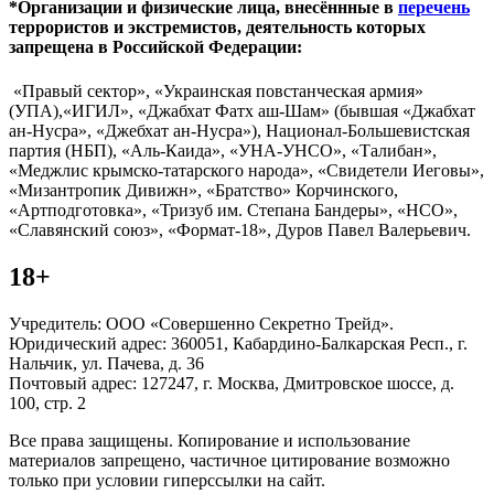
*Организации и физические лица, внесённные в
перечень
террористов и экстремистов, деятельность которых
запрещена в Российской Федерации:
«Правый сектор», «Украинская повстанческая армия»
(УПА),«ИГИЛ», «Джабхат Фатх аш-Шам» (бывшая «Джабхат
ан-Нусра», «Джебхат ан-Нусра»), Национал-Большевистская
партия (НБП), «Аль-Каида», «УНА-УНСО», «Талибан»,
«Меджлис крымско-татарского народа», «Свидетели Иеговы»,
«Мизантропик Дивижн», «Братство» Корчинского,
«Артподготовка», «Тризуб им. Степана Бандеры», «НСО»,
«Славянский союз», «Формат-18», Дуров Павел Валерьевич.
18+
Учредитель: ООО «Совершенно Секретно Трейд».
Юридический адрес: 360051, Кабардино-Балкарская Респ., г.
Нальчик, ул. Пачева, д. 36
Почтовый адрес: 127247, г. Москва, Дмитровское шоссе, д.
100, стр. 2
Все права защищены. Копирование и использование
материалов запрещено, частичное цитирование возможно
только при условии гиперссылки на сайт.