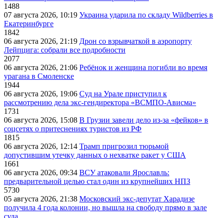
1488
07 августа 2026, 10:19
Украина ударила по складу Wildberries в
Екатеринбурге
1842
06 августа 2026, 21:19
Дрон со взрывчаткой в аэропорту
Лейпцига: собрали все подробности
2077
06 августа 2026, 21:06
Ребёнок и женщина погибли во время
урагана в Смоленске
1944
06 августа 2026, 19:06
Суд на Урале приступил к
рассмотрению дела экс-гендиректора «ВСМПО-Ависма»
1731
06 августа 2026, 15:08
В Грузии завели дело из-за «фейков» в
соцсетях о притеснениях туристов из РФ
1815
06 августа 2026, 12:14
Трамп пригрозил тюрьмой
допустившим утечку данных о нехватке ракет у США
1661
06 августа 2026, 09:34
ВСУ атаковали Ярославль:
предварительной целью стал один из крупнейших НПЗ
5730
05 августа 2026, 21:38
Московский экс-депутат Харадизе
получила 4 года колонии, но вышла на свободу прямо в зале
суда