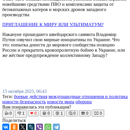
новейшими средствами ПВО и комплексами защиты от
безэкипажных катеров и морских дронов западного
производства
ПРИГЛАШЕНИЕ К МИРУ ИЛИ УЛЬТИМАТУМ?
Накануне прошедшего швейцарского саммита Владимир
Путин озвучил свои мирные инициативы по Украине. Что
это: попытка донести до мирового сообщества позицию
России и прекратить кровопролитную бойню в Украине, или
же жёсткое предупреждение коллективному Западу?
15 октября 2025, 06:43
Теги:
боевые действия
международные отношения и политика
новости безопасность
новости мира
оборона
Вам понравилась эта публикация?
👍
0
👎
1
❤
0
😆
0
😡
1
🤔
0
🙈
0
🧘‍♀️
0
Поделиться