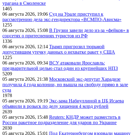
урагана в Смоленске
1465
06 августа 2026, 19:06
Суд на Урале приступил к
рассмотрению дела экс-гендиректора «ВСМПО-Ависма»
1255
06 августа 2026, 15:08
В Грузии завели дело из-за «фейков» в
соцсетях о притеснениях туристов из РФ
1336
06 августа 2026, 12:14
Трамп пригрозил тюрьмой
допустившим утечку данных о нехватке ракет у США
1225
06 августа 2026, 09:34
ВСУ атаковали Ярославль:
предварительной целью стал один из крупнейших НПЗ
5209
05 августа 2026, 21:38
Московский экс-депутат Харадизе
получила 4 года колонии, но вышла на свободу прямо в зале
суда
1978
05 августа 2026, 19:19
Экс-зама Набиуллиной в ЦБ Исаева
объявили в розыск по делу хищения 4 млрд рублей
2639
05 августа 2026, 15:48
Reuters: КНДР может разместить в
России ракетное подразделение для ударов по Украине
2030
05 августа 2026, 15:01
Под Екатеринбургом взорвали машину