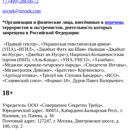
+7 (499) 288-00-72
sovsek@sovsek.com
*Организации и физические лица, внесённные в
перечень
террористов и экстремистов, деятельность которых
запрещена в Российской Федерации:
«Правый сектор», «Украинская повстанческая армия»
(УПА),«ИГИЛ», «Джабхат Фатх аш-Шам» (бывшая «Джабхат
ан-Нусра», «Джебхат ан-Нусра»), Национал-Большевистская
партия (НБП), «Аль-Каида», «УНА-УНСО», «Талибан»,
«Меджлис крымско-татарского народа», «Свидетели Иеговы»,
«Мизантропик Дивижн», «Братство» Корчинского,
«Артподготовка», «Тризуб им. Степана Бандеры», «НСО»,
«Славянский союз», «Формат-18», Дуров Павел Валерьевич.
18+
Учредитель: ООО «Совершенно Секретно Трейд».
Юридический адрес: 360051, Кабардино-Балкарская Респ., г.
Нальчик, ул. Пачева, д. 36
Почтовый адрес: 127247, г. Москва, Дмитровское шоссе, д.
100, стр. 2