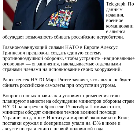
Telegraph. По
данным
издания,
военное
командовани
е альянса
обсуждает возможность сбивать российские истребители.
Главнокомандующий силами НАТО в Европе Алексус
Гринкевич предложил создать единую систему
противовоздушной обороны, чтобы устранить «национальные
оговорки» — ограничения, накладываемые отдельными
странами-членами на использование своих вооружений.
Ранее генсек НАТО Марк Рютте заявлял, что альянс не будет
сбивать российские самолеты при отсутствии угрозы.
Вопрос о новых правилах и условиях применения силы
планируют вынести на обсуждение министров обороны стран
НАТО на встрече в Брюсселе 15 октября. Помимо этого,
министры обсудят снижение темпов военной помощи
Украине: по данным Института мировой экономики в Киле,
поставки оружия и боеприпасов упали на 43% в июле и
августе по сравнению с первой половиной года.