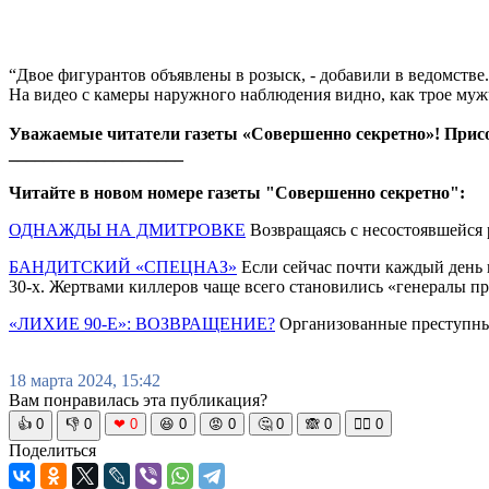
“Двое фигурантов объявлены в розыск, - добавили в ведомстве
На видео с камеры наружного наблюдения видно, как трое муж
Уважаемые читатели газеты «Совершенно секретно»! Прис
____________________
Читайте в новом номере газеты "Совершенно секретно":
ОДНАЖДЫ НА ДМИТРОВКЕ
Возвращаясь с несостоявшейся 
БАНДИТСКИЙ «СПЕЦНАЗ»
Если сейчас почти каждый день в
30-х. Жертвами киллеров чаще всего становились «генералы п
«ЛИХИЕ 90-Е»: ВОЗВРАЩЕНИЕ?
Организованные преступные
18 марта 2024, 15:42
Вам понравилась эта публикация?
👍
0
👎
0
❤
0
😆
0
😡
0
🤔
0
🙈
0
🧘‍♀️
0
Поделиться