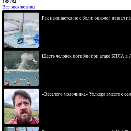
188784
Все эксклюзивы
Рак начинается не с боли: онколог назвал 
Шесть человек погибли при атаке БПЛА в 
«Веселого молочника» Уолкера вместе с се