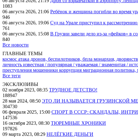
06 августа 2026, 21:19
Дрон со взрывчаткой в аэропорту Лейпци
1083
06 августа 2026, 21:06
Ребёнок и женщина погибли во время ур
946
06 августа 2026, 19:06
Суд на Урале приступил к рассмотрени
761
06 августа 2026, 15:08
В Грузии завели дело из-за «фейков» в с
840
Все новости
ГЛАВНЫЕ ТЕМЫ
космос
атака дронов, беспилотников, бпла
монархия, дворянств
личность известная / популярная / уважаемая / знаменитая / ис
преступления
мошенники
коррупция
миграционная политика,
Все теги
ЭКСКЛЮЗИВЫ
02 ноября 2023, 08:35
ТРУДНОЕ ДЕТСТВО!
188947
28 мая 2024, 08:50
ЭТО ЛИ НАЗЫВАЕТСЯ ГРУЗИНСКОЙ М
304730
06 февраля 2025, 15:00
СПОРТ В СССР: СКАНДАЛЫ, ИНТР
147536
16 октября 2023, 08:30
ТЮРЕМНЫЕ ХРОНИКИ
197826
09 марта 2023, 08:29
НЕЛЁГКИЕ ДЕНЬГИ