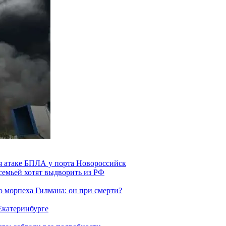
я атаке БПЛА у порта Новороссийск
семьей хотят выдворить из РФ
морпеха Гилмана: он при смерти?
 Екатеринбурге