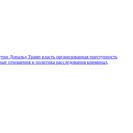
утин
Дональд Трамп
власть
организованная преступность
ные отношения и политика
расследования
криминал,