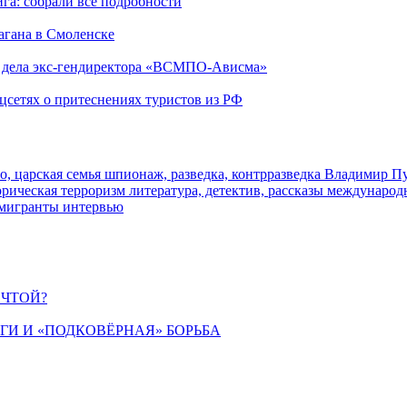
га: собрали все подробности
агана в Смоленске
ю дела экс-гендиректора «ВСМПО-Ависма»
оцсетях о притеснениях туристов из РФ
о, царская семья
шпионаж, разведка, контрразведка
Владимир П
торическая
терроризм
литература, детектив, рассказы
международ
 мигранты
интервью
ЕЧТОЙ?
ИГИ И «ПОДКОВЁРНАЯ» БОРЬБА