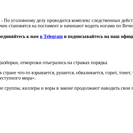
. - По уголовному делу проводится комплекс следственных дейст
чин становятся на постамент и начинают водить ногами по Веч
оединяйтесь к нам
в Telegram
и подписывайтесь на наш офи
разборки, отморозки отыгрались на стражах порядка
 стране что-то взрывается, рушится, обваливается, горит, тонет
реступного мира».
 группы, киллеры и воры в законе продолжают наводить свои п