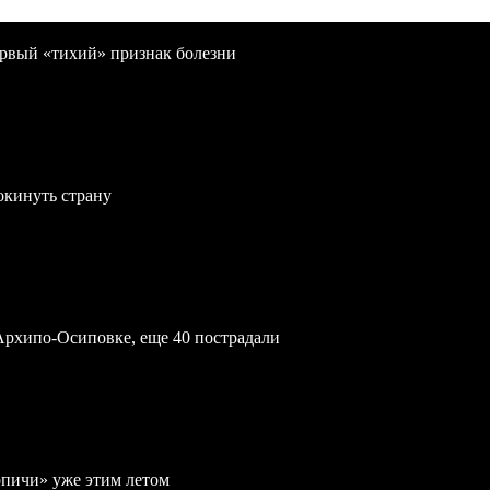
первый «тихий» признак болезни
окинуть страну
Архипо-Осиповке, еще 40 пострадали
рпичи» уже этим летом