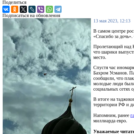
Поделиться
Подписаться на обновления
13 мая 2023, 12:13
В самом центре ро
«Спасибо за дочь».
Пролетающий над К
что шарики выпуст
место.
Спустя час иномар
Бахром Усманов. Па
сообщили, что плак
молодые люди были
социальных сетях 
В итоге на таджики
территории РФ и д
Напомним, ранее
г
миллиарда евро.
Уважаемые читате