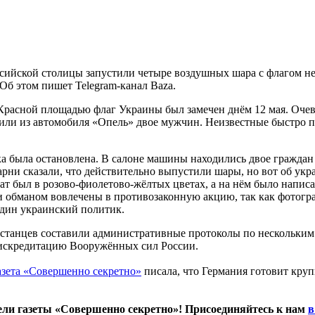
ссийской столицы запустили четыре воздушных шара с флагом не
 Об этом пишет Telegram-канал Baza.
расной площадью флаг Украины был замечен днём 12 мая. Оче
или из автомобиля «Опель» двое мужчин. Неизвестные быстро 
ка была остановлена. В салоне машины находились двое гражда
рни сказали, что действительно выпустили шары, но вот об ук
ат был в розово-фиолетово-жёлтых цветах, а на нём было написан
 обманом вовлечены в противозаконную акцию, так как фотогра
один украинский политик.
станцев составили административные протоколы по нескольким 
искредитацию Вооружённых сил России.
азета «Совершенно секретно»
писала, что Германия готовит кру
ли газеты «Совершенно секретно»! Присоединяйтесь к нам
в