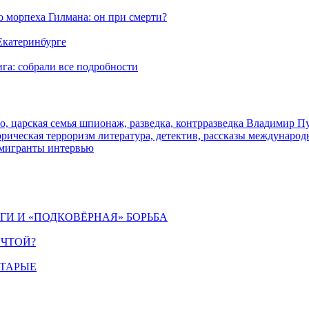
морпеха Гилмана: он при смерти?
 Екатеринбурге
га: собрали все подробности
о, царская семья
шпионаж, разведка, контрразведка
Владимир П
торическая
терроризм
литература, детектив, рассказы
международ
 мигранты
интервью
ИГИ И «ПОДКОВЁРНАЯ» БОРЬБА
ЕЧТОЙ?
СТАРЫЕ