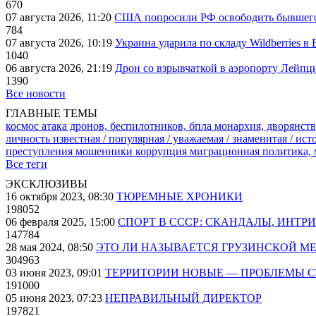
670
07 августа 2026, 11:20
США попросили РФ освободить бывшего 
784
07 августа 2026, 10:19
Украина ударила по складу Wildberries в
1040
06 августа 2026, 21:19
Дрон со взрывчаткой в аэропорту Лейпци
1390
Все новости
ГЛАВНЫЕ ТЕМЫ
космос
атака дронов, беспилотников, бпла
монархия, дворянств
личность известная / популярная / уважаемая / знаменитая / ис
преступления
мошенники
коррупция
миграционная политика,
Все теги
ЭКСКЛЮЗИВЫ
16 октября 2023, 08:30
ТЮРЕМНЫЕ ХРОНИКИ
198052
06 февраля 2025, 15:00
СПОРТ В СССР: СКАНДАЛЫ, ИНТР
147784
28 мая 2024, 08:50
ЭТО ЛИ НАЗЫВАЕТСЯ ГРУЗИНСКОЙ М
304963
03 июня 2023, 09:01
ТЕРРИТОРИИ НОВЫЕ — ПРОБЛЕМЫ 
191000
05 июня 2023, 07:23
НЕПРАВИЛЬНЫЙ ДИРЕКТОР
197821