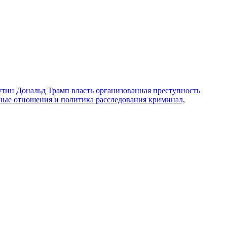
утин
Дональд Трамп
власть
организованная преступность
ные отношения и политика
расследования
криминал,