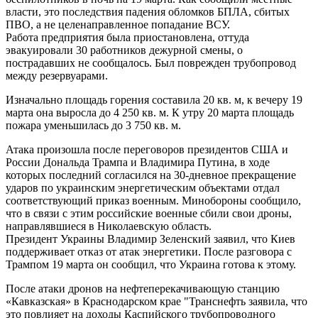
власти, это последствия падения обломков БПЛА, сбитых
ПВО, а не целенаправленное попадание ВСУ.
Работа предприятия была приостановлена, оттуда
эвакуировали 30 работников дежурной смены, о
пострадавших не сообщалось. Был поврежден трубопровод
между резервуарами.
Изначально площадь горения составила 20 кв. м, к вечеру 19
марта она выросла до 4 250 кв. м. К утру 20 марта площадь
пожара уменьшилась до 3 750 кв. м.
Атака произошла после переговоров президентов США и
России Дональда Трампа и Владимира Путина, в ходе
которых последний согласился на 30-дневное прекращение
ударов по украинским энергетическим объектами отдал
соответствующий приказ военным. Минобороны сообщило,
что в связи с этим российские военные сбили свои дроны,
направлявшиеся в Николаевскую область.
Президент Украины Владимир Зеленский заявил, что Киев
поддерживает отказ от атак энергетики. После разговора с
Трампом 19 марта он сообщил, что Украина готова к этому.
После атаки дронов на нефтеперекачивающую станцию
«Кавказская» в Краснодарском крае "Транснефть заявила, что
это повлияет на доходы Каспийского трубопроводного