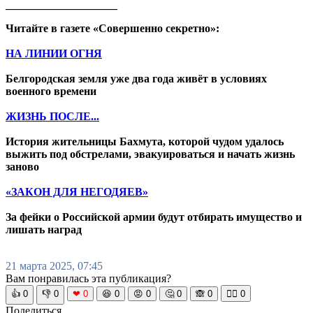
____________________
Читайте в газете «Совершенно секретно»:
НА ЛИНИИ ОГНЯ
Белгородская земля уже два года живёт в условиях
военного времени
ЖИЗНЬ ПОСЛЕ...
История жительницы Бахмута, которой чудом удалось
выжить под обстрелами, эвакуироваться и начать жизнь
заново
«ЗАКОН ДЛЯ НЕГОДЯЕВ»
За фейки о Российской армии будут отбирать имущество и
лишать наград
21 марта 2025, 07:45
Вам понравилась эта публикация?
👍
0
👎
0
❤
0
😆
0
😡
0
🤔
0
🙈
0
🧘‍♀️
0
Поделиться