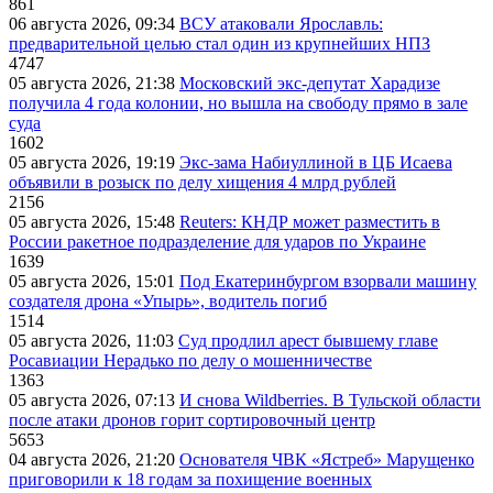
861
06 августа 2026, 09:34
ВСУ атаковали Ярославль:
предварительной целью стал один из крупнейших НПЗ
4747
05 августа 2026, 21:38
Московский экс-депутат Харадизе
получила 4 года колонии, но вышла на свободу прямо в зале
суда
1602
05 августа 2026, 19:19
Экс-зама Набиуллиной в ЦБ Исаева
объявили в розыск по делу хищения 4 млрд рублей
2156
05 августа 2026, 15:48
Reuters: КНДР может разместить в
России ракетное подразделение для ударов по Украине
1639
05 августа 2026, 15:01
Под Екатеринбургом взорвали машину
создателя дрона «Упырь», водитель погиб
1514
05 августа 2026, 11:03
Суд продлил арест бывшему главе
Росавиации Нерадько по делу о мошенничестве
1363
05 августа 2026, 07:13
И снова Wildberries. В Тульской области
после атаки дронов горит сортировочный центр
5653
04 августа 2026, 21:20
Основателя ЧВК «Ястреб» Марущенко
приговорили к 18 годам за похищение военных