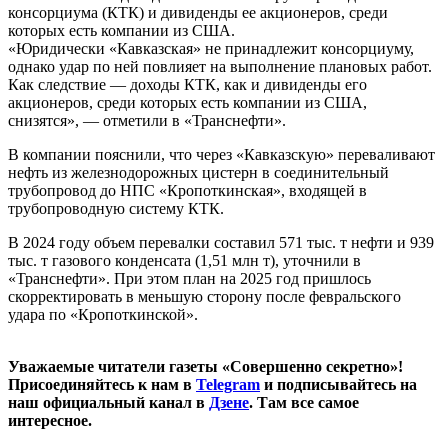
консорциума (КТК) и дивиденды ее акционеров, среди
которых есть компании из США.
«Юридически «Кавказская» не принадлежит консорциуму,
однако удар по ней повлияет на выполнение плановых работ.
Как следствие — доходы КТК, как и дивиденды его
акционеров, среди которых есть компании из США,
снизятся», — отметили в «Транснефти».
В компании пояснили, что через «Кавказскую» переваливают
нефть из железнодорожных цистерн в соединительный
трубопровод до НПС «Кропоткинская», входящей в
трубопроводную систему КТК.
В 2024 году объем перевалки составил 571 тыс. т нефти и 939
тыс. т газового конденсата (1,51 млн т), уточнили в
«Транснефти». При этом план на 2025 год пришлось
скорректировать в меньшую сторону после февральского
удара по «Кропоткинской».
Уважаемые читатели газеты «Совершенно секретно»!
Присоединяйтесь к нам в
Telegram
и подписывайтесь на
наш официальный канал в
Дзене
. Там все самое
интересное.