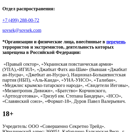
Отдел распространения:
+7 (499) 288-00-72
sovsek@sovsek.com
*Организации и физические лица, внесённные в
перечень
террористов и экстремистов, деятельность которых
запрещена в Российской Федерации:
«Правый сектор», «Украинская повстанческая армия»
(УПА),«ИГИЛ», «Джабхат Фатх аш-Шам» (бывшая «Джабхат
ан-Нусра», «Джебхат ан-Нусра»), Национал-Большевистская
партия (НБП), «Аль-Каида», «УНА-УНСО», «Талибан»,
«Меджлис крымско-татарского народа», «Свидетели Иеговы»,
«Мизантропик Дивижн», «Братство» Корчинского,
«Артподготовка», «Тризуб им. Степана Бандеры», «НСО»,
«Славянский союз», «Формат-18», Дуров Павел Валерьевич.
18+
Учредитель: ООО «Совершенно Секретно Трейд».
Юридический адрес: 360051, Кабардино-Балкарская Респ., г.