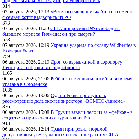
подвергся атаке БПЛА у порта Новороссийск
314
07 августа 2026, 17:13
«Веселого молочника» Уолкера вместе
с семьей хотят выдворить из РФ
373
07 августа 2026, 11:20
США попросили РФ освободить
бывшего морпеха Гилмана: он при смерти?
528
07 августа 2026, 10:19
Украина ударила по складу Wildberries в
Екатеринбурге
759
06 августа 2026, 21:19
Дрон со взрывчаткой в аэропорту
Лейпцига: собрали все подробности
1165
06 августа 2026, 21:06
Ребёнок и женщина погибли во время
урагана в Смоленске
1035
06 августа 2026, 19:06
Суд на Урале приступил к
рассмотрению дела экс-гендиректора «ВСМПО-Ависма»
836
06 августа 2026, 15:08
В Грузии завели дело из-за «фейков» в
соцсетях о притеснениях туристов из РФ
913
06 августа 2026, 12:14
Трамп пригрозил тюрьмой
допустившим утечку данных о нехватке ракет у США