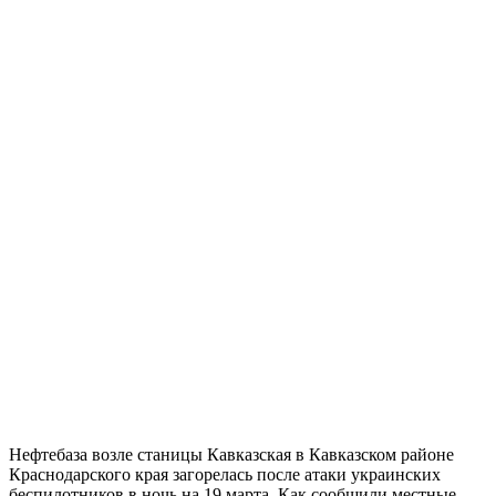
Нефтебаза возле станицы Кавказская в Кавказском районе
Краснодарского края загорелась после атаки украинских
беспилотников в ночь на 19 марта. Как сообщили местные