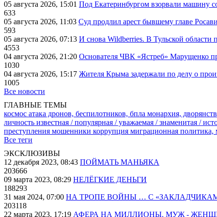
05 августа 2026, 15:01
Под Екатеринбургом взорвали машину со
633
05 августа 2026, 11:03
Суд продлил арест бывшему главе Росав
593
05 августа 2026, 07:13
И снова Wildberries. В Тульской области
4553
04 августа 2026, 21:20
Основателя ЧВК «Ястреб» Марущенко пр
1030
04 августа 2026, 15:17
Жителя Крыма задержали по делу о про
1005
Все новости
ГЛАВНЫЕ ТЕМЫ
космос
атака дронов, беспилотников, бпла
монархия, дворянств
личность известная / популярная / уважаемая / знаменитая / ис
преступления
мошенники
коррупция
миграционная политика,
Все теги
ЭКСКЛЮЗИВЫ
12 декабря 2023, 08:43
ПОЙМАТЬ МАНЬЯКА
203666
09 марта 2023, 08:29
НЕЛЁГКИЕ ДЕНЬГИ
188293
31 мая 2024, 07:00
НА ТРОПЕ ВОЙНЫ … С «ЗАКЛАДЧИКА
203118
22 марта 2023, 17:19
АФЕРА НА МИЛЛИОНЫ. МУЖ - ЖЕН