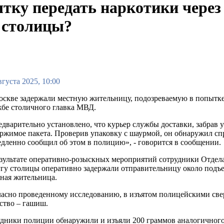
тку передать наркотики через 
 столицы?
вгуста 2025, 10:00
скве задержали местную жительницу, подозреваемую в попытке 
бе столичного главка МВД.
дварительно установлено, что курьер службы доставки, забрав 
ржимое пакета. Проверив упаковку с шаурмой, он обнаружил сп
дленно сообщил об этом в полицию», - говорится в сообщении.
зультате оперативно-розыскных мероприятий сотрудники Отдел
гу столицы оперативно задержали отправительницу около подъе
ная жительница.
асно проведенному исследованию, в изъятом полицейскими свер
ство – гашиш.
удники полиции обнаружили и изъяли 200 граммов аналогичного