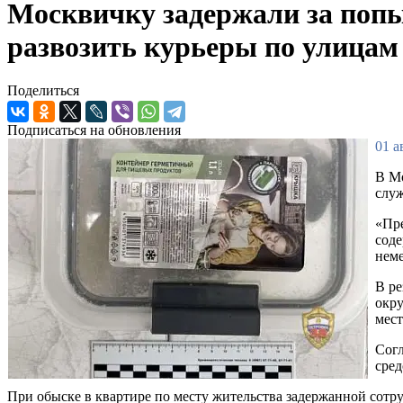
Москвичку задержали за попы
развозить курьеры по улицам
Поделиться
Подписаться на обновления
01 а
В Мо
служ
«Пре
соде
неме
В ре
окру
мест
Согл
сред
При обыске в квартире по месту жительства задержанной сотр