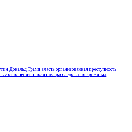
утин
Дональд Трамп
власть
организованная преступность
ные отношения и политика
расследования
криминал,