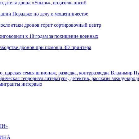
здателя дрона «Упырь», водитель погиб
иации Нерадько по делу о мошенничестве
 после атаки дронов горит сортировочный центр
иговорили к 18 годам за похищение военных
изводстве дронов при помощи 3D‑принтера
о, царская семья
шпионаж, разведка, контрразведка
Владимир П
торическая
терроризм
литература, детектив, рассказы
международ
 мигранты
интервью
МИ»
ЩИНА