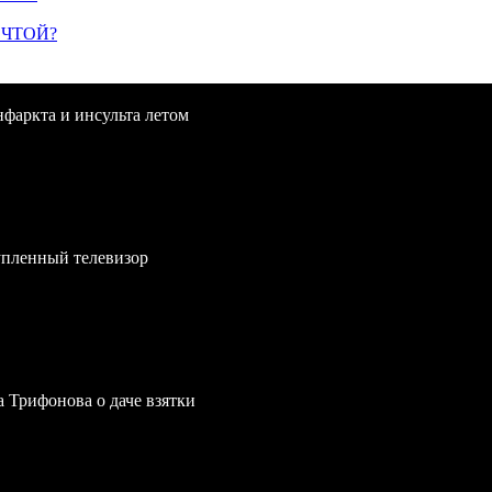
ЕЧТОЙ?
нфаркта и инсульта летом
упленный телевизор
a Трифонова о даче взятки