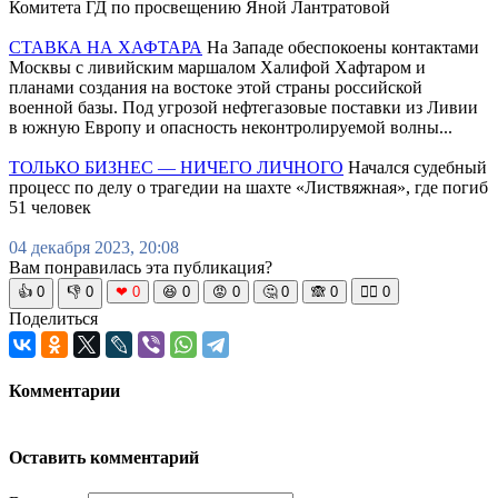
Комитета ГД по просвещению Яной Лантратовой
СТАВКА НА ХАФТАРА
На Западе обеспокоены контактами
Москвы с ливийским маршалом Халифой Хафтаром и
планами создания на востоке этой страны российской
военной базы. Под угрозой нефтегазовые поставки из Ливии
в южную Европу и опасность неконтролируемой волны...
ТОЛЬКО БИЗНЕС — НИЧЕГО ЛИЧНОГО
Начался судебный
процесс по делу о трагедии на шахте «Листвяжная», где погиб
51 человек
04 декабря 2023, 20:08
Вам понравилась эта публикация?
👍
0
👎
0
❤
0
😆
0
😡
0
🤔
0
🙈
0
🧘‍♀️
0
Поделиться
Комментарии
Оставить комментарий