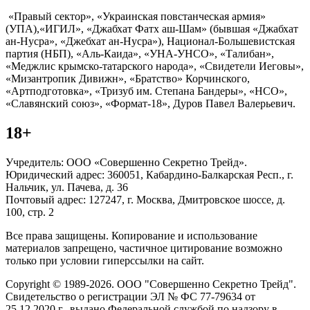
«Правый сектор», «Украинская повстанческая армия»
(УПА),«ИГИЛ», «Джабхат Фатх аш-Шам» (бывшая «Джабхат
ан-Нусра», «Джебхат ан-Нусра»), Национал-Большевистская
партия (НБП), «Аль-Каида», «УНА-УНСО», «Талибан»,
«Меджлис крымско-татарского народа», «Свидетели Иеговы»,
«Мизантропик Дивижн», «Братство» Корчинского,
«Артподготовка», «Тризуб им. Степана Бандеры», «НСО»,
«Славянский союз», «Формат-18», Дуров Павел Валерьевич.
18+
Учредитель: ООО «Совершенно Секретно Трейд».
Юридический адрес: 360051, Кабардино-Балкарская Респ., г.
Нальчик, ул. Пачева, д. 36
Почтовый адрес: 127247, г. Москва, Дмитровское шоссе, д.
100, стр. 2
Все права защищены. Копирование и использование
материалов запрещено, частичное цитирование возможно
только при условии гиперссылки на сайт.
Copyright © 1989-2026. ООО "Совершенно Секретно Трейд".
Свидетельство о регистрации ЭЛ № ФС 77-79634 от
25.12.2020 г., выдано Федеральной службой по надзору в