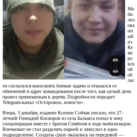
Мо
би
лиз
ова
нн
ый
из
Ке
ме
ро
вск
ой
об
лас
ти согласился выполнять боевые задачи и отказался от
обвинений в адрес командования после того, как целый день
провел привязанным к дереву. Подробности передает
Telegram-канал «Осторожно, новости».
Вчера, 3 декабря, издание Ксении Собчак писало, что 27-
летний Геннадий Кискоров из села Балыкса попал в зону
спецоперации вместе с братом Семёном в ходе мобилизации.
Военкомат не стал разделять парней и зачислил в одно
подразделение. Солдаты сразу оказались на передовой —