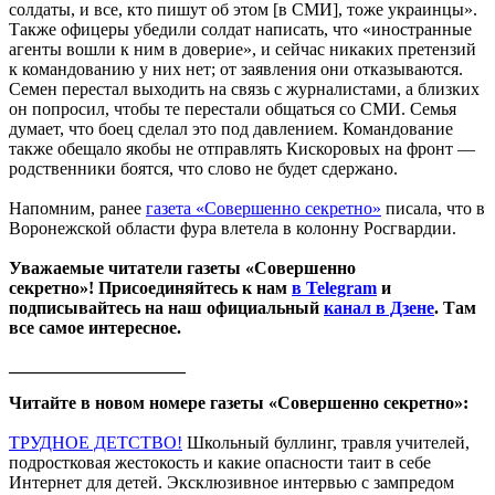
солдаты, и все, кто пишут об этом [в СМИ], тоже украинцы».
Также офицеры убедили солдат написать, что «иностранные
агенты вошли к ним в доверие», и сейчас никаких претензий
к командованию у них нет; от заявления они отказываются.
Семен перестал выходить на связь с журналистами, а близких
он попросил, чтобы те перестали общаться со СМИ. Семья
думает, что боец сделал это под давлением. Командование
также обещало якобы не отправлять Кискоровых на фронт —
родственники боятся, что слово не будет сдержано.
Напомним, ранее
газета «Совершенно секретно»
писала, что в
Воронежской области фура влетела в колонну Росгвардии.
Уважаемые читатели газеты «Совершенно
секретно»! Присоединяйтесь к нам
в Telegram
и
подписывайтесь на наш официальный
канал в Дзене
. Там
все самое интересное.
____________________
Читайте в новом номере газеты «Совершенно секретно»:
ТРУДНОЕ ДЕТСТВО!
Школьный буллинг, травля учителей,
подростковая жестокость и какие опасности таит в себе
Интернет для детей. Эксклюзивное интервью с зампредом