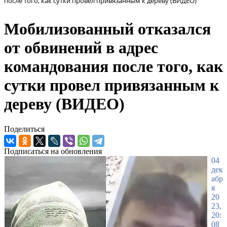
после того, как сутки провел привязанным к дереву (ВИДЕО)
Мобилизованный отказался
от обвинений в адрес
командования после того, как
сутки провел привязанным к
дереву (ВИДЕО)
Поделиться
Подписаться на обновления
04
дек
абр
я
20
23,
20:
08