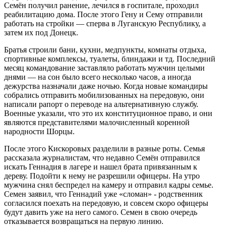
Семён получил ранение, лечился в госпитале, проходил
реабилитацию дома. После этого Гену и Сему отправили
работать на стройки — сперва в Луганскую Республику, а
затем их под Донецк.
Братья строили бани, кухни, медпункты, комнаты отдыха,
спортивные комплексы, туалеты, блиндажи и тд. Последний
месяц командование заставляло работать мужчин целыми
днями — на сон было всего несколько часов, а иногда
дежурства назначали даже ночью. Когда новые командиры
собрались отправить мобилизованных на передовую, они
написали рапорт о переводе на альтернативную службу.
Военные указали, что это их конституционное право, и они
являются представителями малочисленный коренной
народности Шорцы.
После этого Кискоровых разделили в разные роты. Семья
рассказала журналистам, что недавно Семён отправился
искать Геннадия в лагере и нашел брата привязанным к
дереву. Подойти к нему не разрешили офицеры. На утро
мужчина снял беспредел на камеру и отправил кадры семье.
Семен заявил, что Геннадий уже «сломан» - родственник
согласился поехать на передовую, и совсем скоро офицеры
будут давить уже на него самого. Семен в свою очередь
отказывается возвращаться на первую линию.