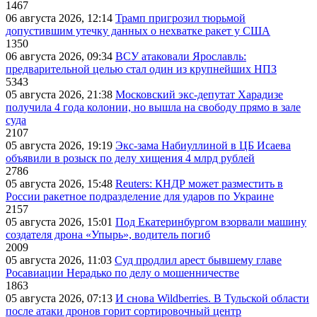
1467
06 августа 2026, 12:14
Трамп пригрозил тюрьмой
допустившим утечку данных о нехватке ракет у США
1350
06 августа 2026, 09:34
ВСУ атаковали Ярославль:
предварительной целью стал один из крупнейших НПЗ
5343
05 августа 2026, 21:38
Московский экс-депутат Харадизе
получила 4 года колонии, но вышла на свободу прямо в зале
суда
2107
05 августа 2026, 19:19
Экс-зама Набиуллиной в ЦБ Исаева
объявили в розыск по делу хищения 4 млрд рублей
2786
05 августа 2026, 15:48
Reuters: КНДР может разместить в
России ракетное подразделение для ударов по Украине
2157
05 августа 2026, 15:01
Под Екатеринбургом взорвали машину
создателя дрона «Упырь», водитель погиб
2009
05 августа 2026, 11:03
Суд продлил арест бывшему главе
Росавиации Нерадько по делу о мошенничестве
1863
05 августа 2026, 07:13
И снова Wildberries. В Тульской области
после атаки дронов горит сортировочный центр