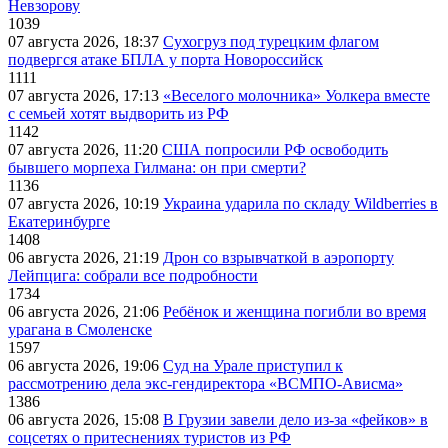
Невзорову
1039
07 августа 2026, 18:37
Сухогруз под турецким флагом
подвергся атаке БПЛА у порта Новороссийск
1111
07 августа 2026, 17:13
«Веселого молочника» Уолкера вместе
с семьей хотят выдворить из РФ
1142
07 августа 2026, 11:20
США попросили РФ освободить
бывшего морпеха Гилмана: он при смерти?
1136
07 августа 2026, 10:19
Украина ударила по складу Wildberries в
Екатеринбурге
1408
06 августа 2026, 21:19
Дрон со взрывчаткой в аэропорту
Лейпцига: собрали все подробности
1734
06 августа 2026, 21:06
Ребёнок и женщина погибли во время
урагана в Смоленске
1597
06 августа 2026, 19:06
Суд на Урале приступил к
рассмотрению дела экс-гендиректора «ВСМПО-Ависма»
1386
06 августа 2026, 15:08
В Грузии завели дело из-за «фейков» в
соцсетях о притеснениях туристов из РФ