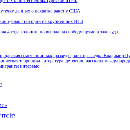
оцсетях о притеснениях туристов из РФ
утечку данных о нехватке ракет у США
ьной целью стал один из крупнейших НПЗ
ла 4 года колонии, но вышла на свободу прямо в зале суда
о, царская семья
шпионаж, разведка, контрразведка
Владимир П
торическая
терроризм
литература, детектив, рассказы
международ
 мигранты
интервью
?
МИ»
ЕЧТОЙ?