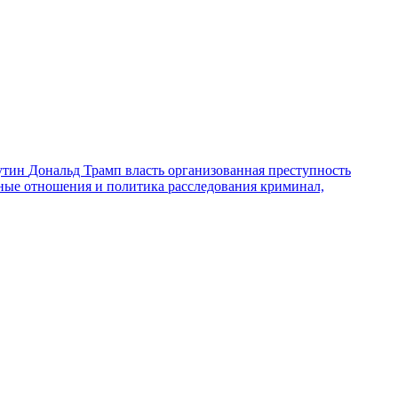
утин
Дональд Трамп
власть
организованная преступность
ные отношения и политика
расследования
криминал,