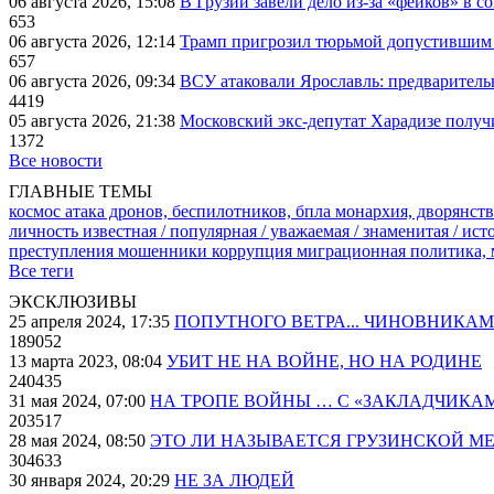
06 августа 2026, 15:08
В Грузии завели дело из-за «фейков» в с
653
06 августа 2026, 12:14
Трамп пригрозил тюрьмой допустившим 
657
06 августа 2026, 09:34
ВСУ атаковали Ярославль: предварител
4419
05 августа 2026, 21:38
Московский экс-депутат Харадизе получи
1372
Все новости
ГЛАВНЫЕ ТЕМЫ
космос
атака дронов, беспилотников, бпла
монархия, дворянств
личность известная / популярная / уважаемая / знаменитая / ис
преступления
мошенники
коррупция
миграционная политика,
Все теги
ЭКСКЛЮЗИВЫ
25 апреля 2024, 17:35
ПОПУТНОГО ВЕТРА... ЧИНОВНИКАМ
189052
13 марта 2023, 08:04
УБИТ НЕ НА ВОЙНЕ, НО НА РОДИНЕ
240435
31 мая 2024, 07:00
НА ТРОПЕ ВОЙНЫ … С «ЗАКЛАДЧИКА
203517
28 мая 2024, 08:50
ЭТО ЛИ НАЗЫВАЕТСЯ ГРУЗИНСКОЙ М
304633
30 января 2024, 20:29
НЕ ЗА ЛЮДЕЙ