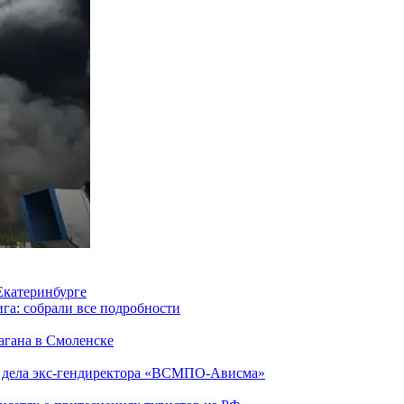
 Екатеринбурге
га: собрали все подробности
агана в Смоленске
ю дела экс-гендиректора «ВСМПО-Ависма»