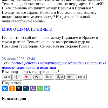
Тель-Авив добиться всех поставленных перед армией целей?
В чём причина конфликта между Ираном и Израилем?
Почему не все страны Ближнего Востока по-настоящему
поддержали исламского соседа? И ждать ли большой
ближневосточной войны?
МНОГО ШУМА ИЗ НИЧЕГО
Геополитический пинг-понг между Израилем и Ираном в
самом разгаре. Тель-Авив нанёс выверенный удар по
Иранской территории. Сейчас мяч на стороне Ирана…
28 июня 2026, 13:44
Теги:
боевые действия
международные отношения и политика
новости мира
новости политики
Вам понравилась эта публикация?
👍
0
👎
0
❤
0
😆
0
😡
0
🤔
0
🙈
0
🧘‍♀️
0
Поделиться
Комментарии