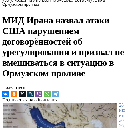
урегулировании и призвал не вмешиваться в ситуацию в
Ормузском проливе
МИД Ирана назвал атаки
США нарушением
договорённостей об
урегулировании и призвал не
вмешиваться в ситуацию в
Ормузском проливе
Поделиться
Подписаться на обновления
28
ию
ня
20
26,