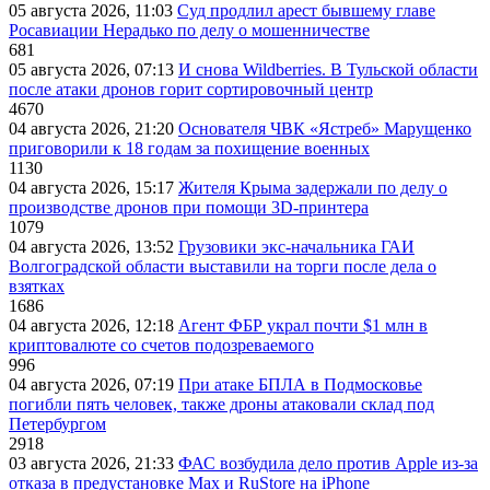
05 августа 2026, 11:03
Суд продлил арест бывшему главе
Росавиации Нерадько по делу о мошенничестве
681
05 августа 2026, 07:13
И снова Wildberries. В Тульской области
после атаки дронов горит сортировочный центр
4670
04 августа 2026, 21:20
Основателя ЧВК «Ястреб» Марущенко
приговорили к 18 годам за похищение военных
1130
04 августа 2026, 15:17
Жителя Крыма задержали по делу о
производстве дронов при помощи 3D‑принтера
1079
04 августа 2026, 13:52
Грузовики экс-начальника ГАИ
Волгоградской области выставили на торги после дела о
взятках
1686
04 августа 2026, 12:18
Агент ФБР украл почти $1 млн в
криптовалюте со счетов подозреваемого
996
04 августа 2026, 07:19
При атаке БПЛА в Подмосковье
погибли пять человек, также дроны атаковали склад под
Петербургом
2918
03 августа 2026, 21:33
ФАС возбудила дело против Apple из-за
отказа в предустановке Max и RuStore на iPhone