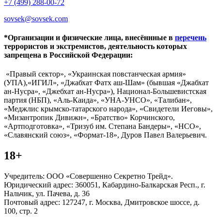
+7 (499) 288-00-72
sovsek@sovsek.com
*Организации и физические лица, внесённные в
перечень
террористов и экстремистов, деятельность которых
запрещена в Российской Федерации:
«Правый сектор», «Украинская повстанческая армия»
(УПА),«ИГИЛ», «Джабхат Фатх аш-Шам» (бывшая «Джабхат
ан-Нусра», «Джебхат ан-Нусра»), Национал-Большевистская
партия (НБП), «Аль-Каида», «УНА-УНСО», «Талибан»,
«Меджлис крымско-татарского народа», «Свидетели Иеговы»,
«Мизантропик Дивижн», «Братство» Корчинского,
«Артподготовка», «Тризуб им. Степана Бандеры», «НСО»,
«Славянский союз», «Формат-18», Дуров Павел Валерьевич.
18+
Учредитель: ООО «Совершенно Секретно Трейд».
Юридический адрес: 360051, Кабардино-Балкарская Респ., г.
Нальчик, ул. Пачева, д. 36
Почтовый адрес: 127247, г. Москва, Дмитровское шоссе, д.
100, стр. 2