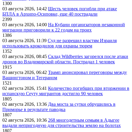
1300
03 августа 2026, 14:42
Шесть человек погибли при атаке
БПЛА в Архипо-Осиповке, еще 40 пострадали
2399
03 августа 2026, 14:00
На Кубани организаторов незаконной
миграции приговорили к 22 годам на троих
1386
03 августа 2026, 11:39
Суд не разрешил властям Израиля
использовать крокодилов для охраны тюрем
1352
03 августа 2026, 08:45
Склад Wildberries загорелся после атаки
дронов во Владимирской области. Пострадал 1 человек
1915
03 августа 2026, 06:42
Трамп анонсировал переговоры между
Вашингтоном и Тегераном
1521
02 августа 2026, 15:41
Количество погибших при вторжении в
испанскую Сеуту мигрантов достигло 90 человек
1805
02 августа 2026, 13:36
Два моста за сутки обрушились в
Приморье в результате паводка
1807
02 августа 2026, 10:36
268 многодетным семьям в Адыгее
выдали непригодную для строительства землю на болотах
1807