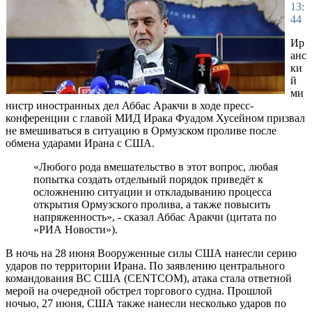
13:
44
Ир
анс
ки
й
ми
нистр иностранных дел Аббас Аракчи в ходе пресс-
конференции с главой МИД Ирака Фуадом Хусейном призвал
не вмешиваться в ситуацию в Ормузском проливе после
обмена ударами Ирана с США.
«Любого рода вмешательство в этот вопрос, любая
попытка создать отдельный порядок приведёт к
осложнению ситуации и откладыванию процесса
открытия Ормузского пролива, а также повысить
напряженность», - сказал Аббас Аракчи (цитата по
«РИА Новости»).
В ночь на 28 июня Вооруженные силы США нанесли серию
ударов по территории Ирана. По заявлению центрального
командования ВС США (CENTCOM), атака стала ответной
мерой на очередной обстрел торгового судна. Прошлой
ночью, 27 июня, США также нанесли несколько ударов по