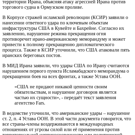
территории Ирана, объясняя атаку агрессией Ирана против
торгового судна в Ормузском проливе.
В Корпусе стражей исламской революции (КСИР) заявили о
нанесении ответного удара по ключевым объектам
инфраструктуры США в Кувейте и Бахрейне. Согласно их
заявлению, нарушение режима прекращения огня
противоречит ирано-американскому меморандуму и может
привести к полному прекращению дипломатического
процесса. Также в КСИР уточнили, что США атаковали пять
иранских береговых постов.
В МИД Ирана заявили, что удары США по Ирану считаются
нарушением первого пункта Исламабадского меморандума о
прекращении боев на всех фронтах, а также Устава ООН.
«США не придают никакой ценности своим
обязательствам, и нарушение договоров является
частью их сущности», - передаёт текст заявления
агентство Fars.
В ведомстве уточнили, что американские удары – нарушение
ст. 2, п. 4 Устава ООН. В этой части документа говорится, что
все страны-члены воздерживаются в международных
отношениях от угрозы силой или её применения против
территориальной неприкосновенности или политической