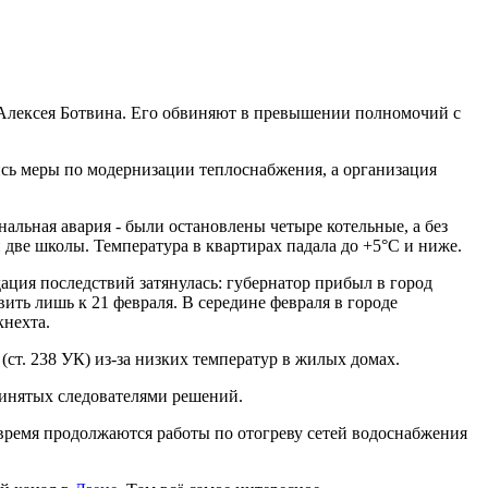
 Алексея Ботвина. Его обвиняют в превышении полномочий с
ись меры по модернизации теплоснабжения, а организация
нальная авария - были остановлены четыре котельные, а без
 и две школы. Температура в квартирах падала до +5°C и ниже.
ция последствий затянулась: губернатор прибыл в город
вить лишь к 21 февраля. В середине февраля в городе
кнехта.
(ст. 238 УК) из-за низких температур в жилых домах.
ринятых следователями решений.
 время продолжаются работы по отогреву сетей водоснабжения