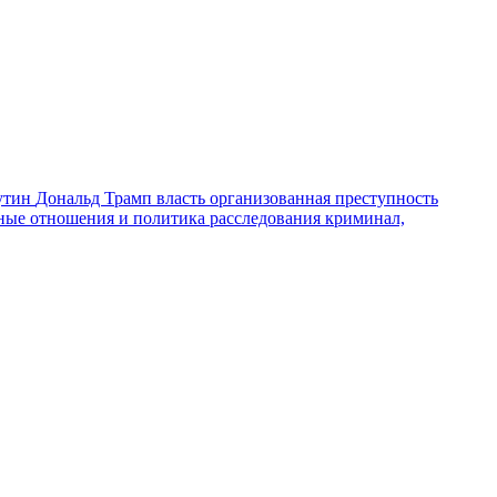
утин
Дональд Трамп
власть
организованная преступность
ные отношения и политика
расследования
криминал,