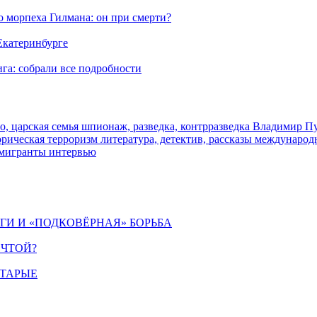
морпеха Гилмана: он при смерти?
 Екатеринбурге
га: собрали все подробности
о, царская семья
шпионаж, разведка, контрразведка
Владимир П
торическая
терроризм
литература, детектив, рассказы
международ
 мигранты
интервью
ИГИ И «ПОДКОВЁРНАЯ» БОРЬБА
ЕЧТОЙ?
СТАРЫЕ