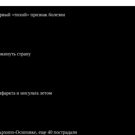
первый «тихий» признак болезни
окинуть страну
нфаркта и инсульта летом
Архипо-Осиповке, еще 40 пострадали