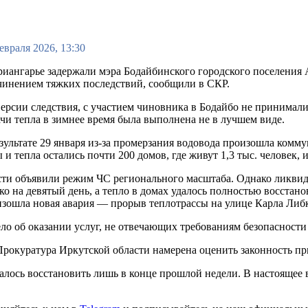
евраля 2026, 13:30
иангарье задержали мэра Бодайбинского городского поселения
чинением тяжких последствий, сообщили в СКР.
ерсии следствия, с участием чиновника в Бодайбо не принимал
чи тепла в зимнее время была выполнена не в лучшем виде.
зультате 29 января из-за промерзания водовода произошла комму
 и тепла остались почти 200 домов, где живут 1,3 тыс. человек,
ти объявили режим ЧС регионального масштаба. Однако ликвида
ко на девятый день, а тепло в домах удалось полностью восстано
зошла новая авария — прорыв теплотрассы на улице Карла Либ
ло об оказании услуг, не отвечающих требованиям безопасности 
 Прокуратура Иркутской области намерена оценить законность п
алось восстановить лишь в конце прошлой недели. В настоящее