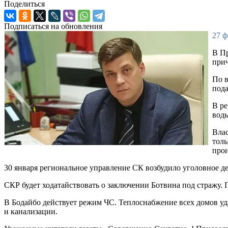
Поделиться
Подписаться на обновления
27 ф
В Пр
при
По в
пода
В ре
воды
Влас
толь
прои
30 января региональное управление СК возбудило уголовное де
СКР будет ходатайствовать о заключении Ботвина под стражу.
В Бодайбо действует режим ЧС. Теплоснабжение всех домов уд
и канализации.