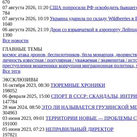
670
07 августа 2026, 11:20
США попросили РФ освободить бывшего 
784
07 августа 2026, 10:19
Украина ударила по складу Wildberries в
1040
06 августа 2026, 21:19
Дрон со взрывчаткой в аэропорту Лейпци
1390
Все новости
ГЛАВНЫЕ ТЕМЫ
космос
атака дронов, беспилотников, бпла
монархия, дворянств
личность известная / популярная / уважаемая / знаменитая / ис
преступления
мошенники
коррупция
миграционная политика,
Все теги
ЭКСКЛЮЗИВЫ
16 октября 2023, 08:30
ТЮРЕМНЫЕ ХРОНИКИ
198052
06 февраля 2025, 15:00
СПОРТ В СССР: СКАНДАЛЫ, ИНТР
147784
28 мая 2024, 08:50
ЭТО ЛИ НАЗЫВАЕТСЯ ГРУЗИНСКОЙ М
304963
03 июня 2023, 09:01
ТЕРРИТОРИИ НОВЫЕ — ПРОБЛЕМЫ 
191000
05 июня 2023, 07:23
НЕПРАВИЛЬНЫЙ ДИРЕКТОР
197821