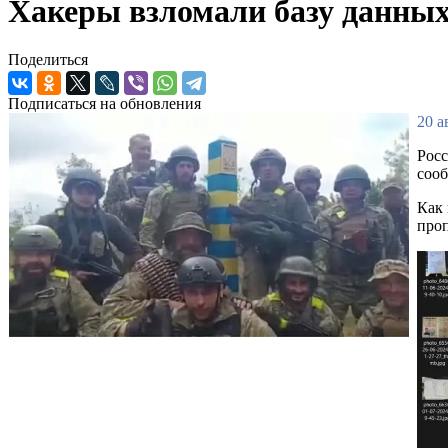
Хакеры взломали базу данных
Поделиться
Подписаться на обновления
20 а
Росс
сооб
Как 
проп