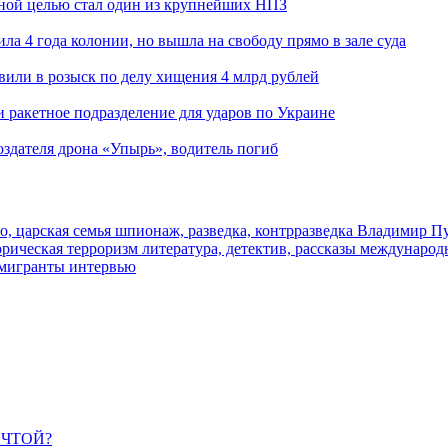
ьной целью стал один из крупнейших НПЗ
ла 4 года колонии, но вышла на свободу прямо в зале суда
вили в розыск по делу хищения 4 млрд рублей
и ракетное подразделение для ударов по Украине
здателя дрона «Упырь», водитель погиб
о, царская семья
шпионаж, разведка, контрразведка
Владимир П
торическая
терроризм
литература, детектив, рассказы
международ
 мигранты
интервью
ЕЧТОЙ?