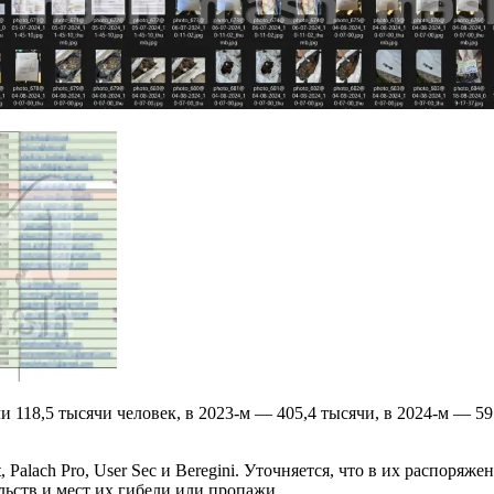
и 118,5 тысячи человек, в 2023-м — 405,4 тысячи, в 2024-м — 5
 Palach Pro, User Sec и Beregini. Уточняется, что в их распор
льств и мест их гибели или пропажи.