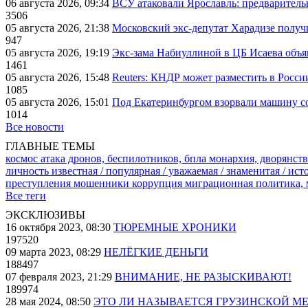
06 августа 2026, 09:34
ВСУ атаковали Ярославль: предварител
3506
05 августа 2026, 21:38
Московский экс-депутат Харадизе получи
947
05 августа 2026, 19:19
Экс-зама Набиуллиной в ЦБ Исаева объя
1461
05 августа 2026, 15:48
Reuters: КНДР может разместить в Росси
1085
05 августа 2026, 15:01
Под Екатеринбургом взорвали машину со
1014
Все новости
ГЛАВНЫЕ ТЕМЫ
космос
атака дронов, беспилотников, бпла
монархия, дворянств
личность известная / популярная / уважаемая / знаменитая / ис
преступления
мошенники
коррупция
миграционная политика,
Все теги
ЭКСКЛЮЗИВЫ
16 октября 2023, 08:30
ТЮРЕМНЫЕ ХРОНИКИ
197520
09 марта 2023, 08:29
НЕЛЁГКИЕ ДЕНЬГИ
188497
07 февраля 2023, 21:29
ВНИМАНИЕ, НЕ РАЗЫСКИВАЮТ!
189974
28 мая 2024, 08:50
ЭТО ЛИ НАЗЫВАЕТСЯ ГРУЗИНСКОЙ М