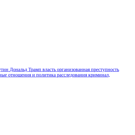
утин
Дональд Трамп
власть
организованная преступность
ные отношения и политика
расследования
криминал,