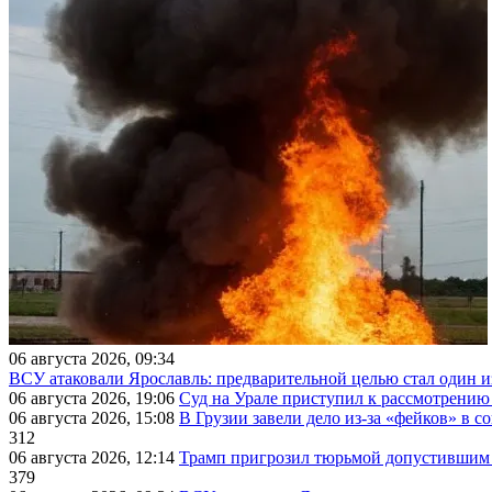
06 августа 2026, 09:34
ВСУ атаковали Ярославль: предварительной целью стал один
06 августа 2026, 19:06
Суд на Урале приступил к рассмотрени
06 августа 2026, 15:08
В Грузии завели дело из-за «фейков» в с
312
06 августа 2026, 12:14
Трамп пригрозил тюрьмой допустившим 
379