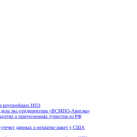
 из крупнейших НПЗ
ю дела экс-гендиректора «ВСМПО-Ависма»
оцсетях о притеснениях туристов из РФ
утечку данных о нехватке ракет у США