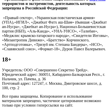
террористов и экстремистов, деятельность которых
запрещена в Российской Федерации:
«Правый сектор», «Украинская повстанческая армия»
(УПА),«ИГИЛ», «Джабхат Фатх аш-Шам» (бывшая «Джабхат
ан-Нусра», «Джебхат ан-Нусра»), Национал-Большевистская
партия (НБП), «Аль-Каида», «УНА-УНСО», «Талибан»,
«Меджлис крымско-татарского народа», «Свидетели Иеговы»,
«Мизантропик Дивижн», «Братство» Корчинского,
«Артподготовка», «Тризуб им. Степана Бандеры», «НСО»,
«Славянский союз», «Формат-18», Дуров Павел Валерьевич.
18+
Учредитель: ООО «Совершенно Секретно Трейд».
Юридический адрес: 360051, Кабардино-Балкарская Респ., г.
Нальчик, ул. Пачева, д. 36
Почтовый адрес: 127247, г. Москва, Дмитровское шоссе, д.
100, стр. 2
Все права защищены. Копирование и использование
материалов запрещено, частичное цитирование возможно
только при условии гиперссылки на сайт.