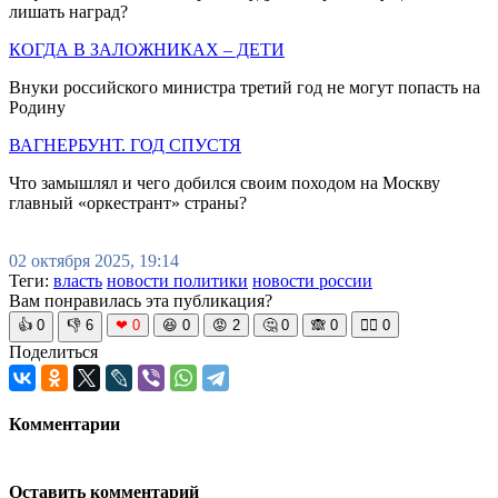
лишать наград?
КОГДА В ЗАЛОЖНИКАХ – ДЕТИ
Внуки российского министра третий год не могут попасть на
Родину
ВАГНЕРБУНТ. ГОД СПУСТЯ
Что замышлял и чего добился своим походом на Москву
главный «оркестрант» страны?
02 октября 2025, 19:14
Теги:
власть
новости политики
новости россии
Вам понравилась эта публикация?
👍
0
👎
6
❤
0
😆
0
😡
2
🤔
0
🙈
0
🧘‍♀️
0
Поделиться
Комментарии
Оставить комментарий