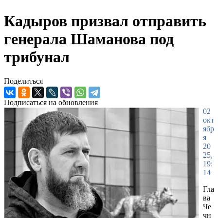
Кадыров призвал отправить
генерала Шаманова под
трибунал
Поделиться
Подписаться на обновления
02
окт
ябр
я
20
25,
19:
14
Гла
ва
Че
чн