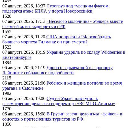
1495
07 августа 2026, 18:37
Сухогруз под турецким флагом
подвергся атаке БПЛА у порта Новороссийск
1528
07 августа 2026, 17:13
«Веселого молочника» Уолкера вместе
с семьей хотят выдворить из РФ
1552
07 августа 2026, 11:20
США попросили РФ освободить
бывшего морпеха Гилмана: он при смерти?
1523
07 августа 2026, 10:19
Украина ударила по складу Wildberries в
Екатеринбурге
1894
06 августа 2026, 21:19
Дрон со взрывчаткой в аэропорту
Лейпцига: собрали все подробности
2115
06 августа 2026, 21:06
Ребёнок и женщина погибли во время
урагана в Смоленске
1982
06 августа 2026, 19:06
Суд на Урале приступил к
рассмотрению дела экс-гендиректора «ВСМПО-Ависма»
1770
06 августа 2026, 15:08
В Грузии завели дело из-за «фейков» в
соцсетях о притеснениях туристов из РФ
1850