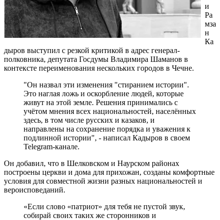
и
Ра
мза
н
Ка
дыров выступил с резкой критикой в адрес генерал-
полковника, депутата Госдумы Владимира Шаманов в
контексте переименования нескольких городов в Чечне.
"Он назвал эти изменения "стиранием истории".
Это наглая ложь и оскорбление людей, которые
живут на этой земле. Решения принимались с
учётом мнения всех национальностей, населённых
здесь, в том числе русских и казаков, и
направлены на сохранение порядка и уважения к
подлинной истории", - написал Кадыров в своем
Telegram-канале.
Он добавил, что в Шелковском и Наурском районах
построены церкви и дома для прихожан, созданы комфортные
условия для совместной жизни разных национальностей и
вероисповеданий.
«Если слово «патриот» для тебя не пустой звук,
собирай своих таких же сторонников и