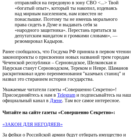
отправляйся на передовую в зону СВО <...> Твой
«богатый опыт», который ты накопил, издеваясь
над мирным населением, нам известен не
понаслышке. Поэтому ты не имеешь морального
права сидеть в Думе и выдавать себя за
«народного защитника». Перестань прятаться за
депутатским мандатом и громкими словами», —
резюмировал Кадыров.
Ранее сообщалось, что Госдума РФ приняла в первом чтении
законопроекты о присвоении новых названий трем городам
Чеченской республики – Серноводское, Шелковская и
Наурская станут Серноводском, Тереком и Невре. Шаманов
раскритиковал идею переименования "казачьих станиц" и
назвал это стиранием истории государства.
Уважаемые читатели газеты «Совершенно Секретно»!
Присоединяйтесь к нам в
Telegram
и подписывайтесь на наш
официальный канал в
Дзене
. Там все самое интересное.
Читайте на сайте газеты «Совершенно Секретно»:
«ЗАКОН ДЛЯ НЕГОДЯЕВ»
За фейки о Российской армии будут отбирать имущество и