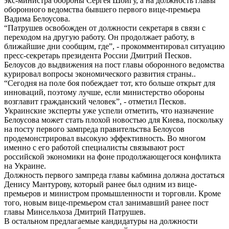
экс-министра обороны Сергея Шойгу, а на должность главы
оборонного ведомства бывшего первого вице-премьера
Вадима Белоусова.
“Патрушев освобожден от должности секретаря в связи с
переходом на другую работу. Он продолжает работу, в
ближайшие дни сообщим, где”, - прокомментировал ситуацию
пресс-секретарь президента России Дмитрий Песков.
Белоусов до выдвижения на пост главы оборонного ведомства
курировал вопросы экономического развития страны..
“Сегодня на поле боя побеждает тот, кто больше открыт для
инноваций, поэтому лучше, если министерство обороны
возглавит гражданский человек”, - отметил Песков.
Украинские эксперты уже успели отметить, что назначение
Белоусова может стать плохой новостью для Киева, поскольку
на посту первого зампреда правительства Белоусов
продемонстрировал высокую эффективность. Во многом
именно с его работой специалисты связывают рост
российской экономики на фоне продолжающегося конфликта
на Украине.
Должность первого зампреда главы кабмина должна достаться
Денису Мантурову, который ранее был одним из вице-
премьеров и министром промышленности и торговли. Кроме
того, новым вице-премьером стал занимавший ранее пост
главы Минсельхоза Дмитрий Патрушев.
В остальном предлагаемые кандидатуры на должности