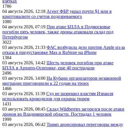
взятках
1786
04 августа 2026, 12:18
Агент ФБР украл почти $1 млн в
криптовалюте со счетов подозреваемого
1080
04 августа 2026, 07:19
При атаке БПЛА в Подмосковье
погибли пять человек, также дроны атаковали склад под
Петербургом
3022
03 августа 2026, 21:33
ФАС возбудила дело против Apple из-за
отказа в предустановке Max и RuStore на iPhone
1384
03 августа 2026, 14:42
Шесть человек погибли при атаке
БПЛА в Архипо-Осиповке, еще 40 пострадали
2496
03 августа 2026, 14:00
На Кубани организаторов незаконной
миграции приговорили к 22 годам на троих
1466
03 августа 2026, 11:39
Суд не разрешил властям Израиля
использовать крокодилов для охраны тюрем
1431
03 августа 2026, 08:45
Склад Wildberries загорелся после атаки
дронов во Владимирской области. Пострадал 1 человек
1999
03 августа 2026, 06:42
Трамп анонсировал переговоры между