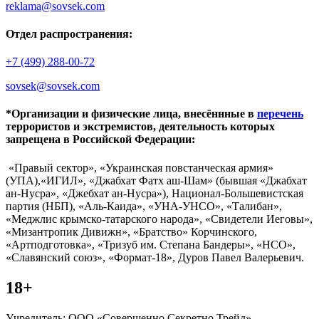
reklama@sovsek.com
Отдел распространения:
+7 (499) 288-00-72
sovsek@sovsek.com
*Организации и физические лица, внесённные в
перечень
террористов и экстремистов, деятельность которых
запрещена в Российской Федерации:
«Правый сектор», «Украинская повстанческая армия»
(УПА),«ИГИЛ», «Джабхат Фатх аш-Шам» (бывшая «Джабхат
ан-Нусра», «Джебхат ан-Нусра»), Национал-Большевистская
партия (НБП), «Аль-Каида», «УНА-УНСО», «Талибан»,
«Меджлис крымско-татарского народа», «Свидетели Иеговы»,
«Мизантропик Дивижн», «Братство» Корчинского,
«Артподготовка», «Тризуб им. Степана Бандеры», «НСО»,
«Славянский союз», «Формат-18», Дуров Павел Валерьевич.
18+
Учредитель: ООО «Совершенно Секретно Трейд».