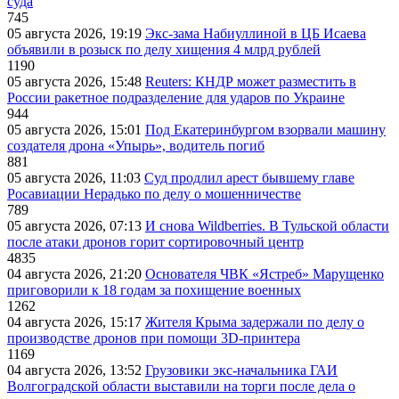
суда
745
05 августа 2026, 19:19
Экс-зама Набиуллиной в ЦБ Исаева
объявили в розыск по делу хищения 4 млрд рублей
1190
05 августа 2026, 15:48
Reuters: КНДР может разместить в
России ракетное подразделение для ударов по Украине
944
05 августа 2026, 15:01
Под Екатеринбургом взорвали машину
создателя дрона «Упырь», водитель погиб
881
05 августа 2026, 11:03
Суд продлил арест бывшему главе
Росавиации Нерадько по делу о мошенничестве
789
05 августа 2026, 07:13
И снова Wildberries. В Тульской области
после атаки дронов горит сортировочный центр
4835
04 августа 2026, 21:20
Основателя ЧВК «Ястреб» Марущенко
приговорили к 18 годам за похищение военных
1262
04 августа 2026, 15:17
Жителя Крыма задержали по делу о
производстве дронов при помощи 3D‑принтера
1169
04 августа 2026, 13:52
Грузовики экс-начальника ГАИ
Волгоградской области выставили на торги после дела о