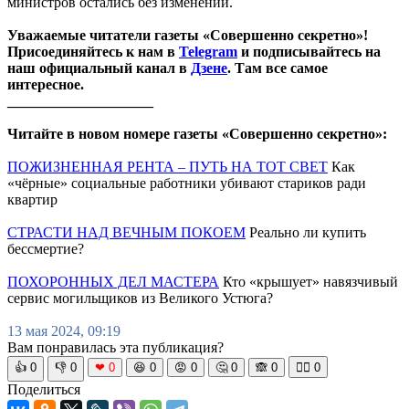
министров остались без изменений.
Уважаемые читатели газеты «Совершенно секретно»!
Присоединяйтесь к нам в
Telegram
и подписывайтесь на
наш официальный канал в
Дзене
. Там все самое
интересное.
____________________
Читайте в новом номере газеты «Совершенно секретно»:
ПОЖИЗНЕННАЯ РЕНТА – ПУТЬ НА ТОТ СВЕТ
Как
«чёрные» социальные работники убивают стариков ради
квартир
СТРАСТИ НАД ВЕЧНЫМ ПОКОЕМ
Реально ли купить
бессмертие?
ПОХОРОННЫХ ДЕЛ МАСТЕРА
Кто «крышует» навязчивый
сервис могильщиков из Великого Устюга?
13 мая 2024, 09:19
Вам понравилась эта публикация?
👍
0
👎
0
❤
0
😆
0
😡
0
🤔
0
🙈
0
🧘‍♀️
0
Поделиться