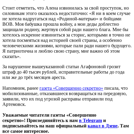
Стоит отметить, что Алена извинилась за свой проступок, но
силовикам этого оказалось недостаточно: «Я ни в коем случае
не хотела надругаться над «Родиной-матерью» и бойцами
ВОВ. Моя бабушка прошла войну, а мои деды доблестно
защищали родину, жертвуя собой ради нашего блага. Мне бы
хотелось искренне извиниться за сторис, которыми я точно не
хотела посмеяться над историей своей страны, а особенно
человеческими жизнями, которые пали ради нашего будущего.
Я патриотична и люблю свою страну, мне важно об этом
сказать».
За нарушение вышеуказанной статьи Агафоновой грозит
штраф до 40 тысяч рублей, исправительные работы до года
или же до трёх месяцев ареста.
Напомним, ранее
газета «Совершенно секретно»
писала, что
мобилизованные, отказавшиеся возвращаться на передовую,
заявили, что их под угрозой расправы отправили под
Артемовск.
Уважаемые читатели газеты «Совершенно
секретно»! Присоединяйтесь к нам
в Telegram
и
подписывайтесь на наш официальный
канал в Дзене
. Там
все самое интересное.