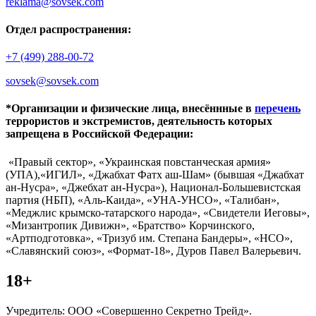
reklama@sovsek.com
Отдел распространения:
+7 (499) 288-00-72
sovsek@sovsek.com
*Организации и физические лица, внесённные в
перечень
террористов и экстремистов, деятельность которых
запрещена в Российской Федерации:
«Правый сектор», «Украинская повстанческая армия»
(УПА),«ИГИЛ», «Джабхат Фатх аш-Шам» (бывшая «Джабхат
ан-Нусра», «Джебхат ан-Нусра»), Национал-Большевистская
партия (НБП), «Аль-Каида», «УНА-УНСО», «Талибан»,
«Меджлис крымско-татарского народа», «Свидетели Иеговы»,
«Мизантропик Дивижн», «Братство» Корчинского,
«Артподготовка», «Тризуб им. Степана Бандеры», «НСО»,
«Славянский союз», «Формат-18», Дуров Павел Валерьевич.
18+
Учредитель: ООО «Совершенно Секретно Трейд».