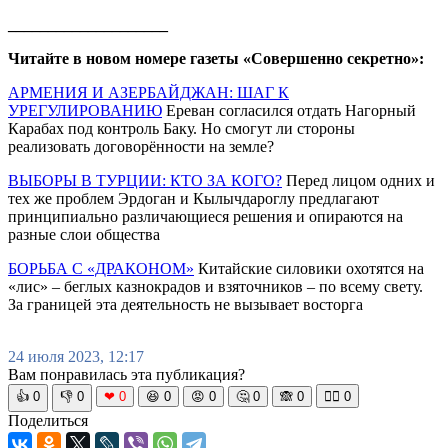
____________________
Читайте в новом номере газеты «Совершенно секретно»:
АРМЕНИЯ И АЗЕРБАЙДЖАН: ШАГ К
УРЕГУЛИРОВАНИЮ
Ереван согласился отдать Нагорный
Карабах под контроль Баку. Но смогут ли стороны
реализовать договорённости на земле?
ВЫБОРЫ В ТУРЦИИ: КТО ЗА КОГО?
Перед лицом одних и
тех же проблем Эрдоган и Кылычдароглу предлагают
принципиально различающиеся решения и опираются на
разные слои общества
БОРЬБА С «ДРАКОНОМ»
Китайские силовики охотятся на
«лис» – беглых казнокрадов и взяточников – по всему свету.
За границей эта деятельность не вызывает восторга
24 июля 2023, 12:17
Вам понравилась эта публикация?
👍
0
👎
0
❤
0
😆
0
😡
0
🤔
0
🙈
0
🧘‍♀️
0
Поделиться