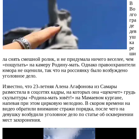
В
Во
лго
гра
де
дев
уш
ка
ре
ши
ла снять смешной ролик, и не придумала ничего веселее, чем
«пощупать» на камеру Родину-мать. Однако правоохранители
юмора не оценили, так что на россиянку было возбуждено
уголовное дело.
Известно, что 23-летняя Алена Агафонова из Самары
разместила в соцсетях кадры, на которых она «щекочет» грудь
скульптуры «Родина-мать зовёт!» на Мамаевом кургане,
напевая при этом цирковую мелодию. В скором времени на
видео обратили внимание стражи порядка, после чего на
девушку возбудили уголовное дело по статье об осквернении
мест захоронения.