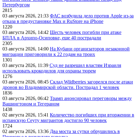
Петербургом
2815
03 августа 2026, 21:33
ФАС возбудила дело против Apple из-за
отказа в предустановке Max и RuStore на iPhone
1220
03 августа 2026, 14:42
Шесть человек погибли при атаке
БПЛА в Архипо-Осиповке, еще 40 пострадали
2305
03 августа 2026, 14:00
На Кубани организаторов незаконной
миграции приговорили к 22 годам на троих
1301
03 августа 2026, 11:39
Суд не разрешил властям Израиля
использовать крокодилов для охраны тюрем
1276
03 августа 2026, 08:45
Склад Wildberries загорелся после атаки
дронов во Владимирской области. Пострадал 1 человек
1836
03 августа 2026, 06:42
Трамп анонсировал переговоры между
Вашингтоном и Тегераном
1438
02 августа 2026, 15:41
Количество погибших при вторжении в
испанскую Сеуту мигрантов достигло 90 человек
1724
02 августа 2026, 13:36
Два моста за сутки обрушились в
Приморье в результате паводка