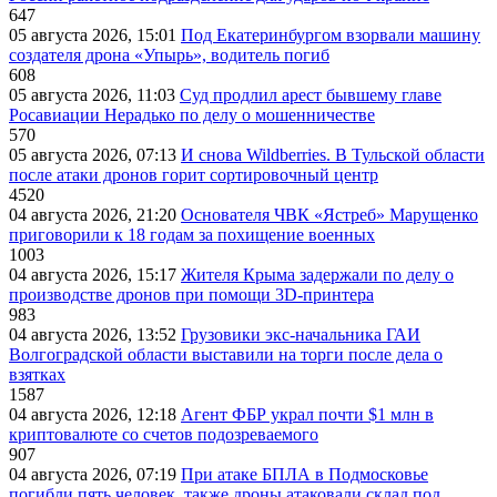
647
05 августа 2026, 15:01
Под Екатеринбургом взорвали машину
создателя дрона «Упырь», водитель погиб
608
05 августа 2026, 11:03
Суд продлил арест бывшему главе
Росавиации Нерадько по делу о мошенничестве
570
05 августа 2026, 07:13
И снова Wildberries. В Тульской области
после атаки дронов горит сортировочный центр
4520
04 августа 2026, 21:20
Основателя ЧВК «Ястреб» Марущенко
приговорили к 18 годам за похищение военных
1003
04 августа 2026, 15:17
Жителя Крыма задержали по делу о
производстве дронов при помощи 3D‑принтера
983
04 августа 2026, 13:52
Грузовики экс-начальника ГАИ
Волгоградской области выставили на торги после дела о
взятках
1587
04 августа 2026, 12:18
Агент ФБР украл почти $1 млн в
криптовалюте со счетов подозреваемого
907
04 августа 2026, 07:19
При атаке БПЛА в Подмосковье
погибли пять человек, также дроны атаковали склад под