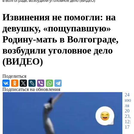
в Волгограде, возбудили уголовное дело (ВИДЕО)
Извинения не помогли: на
девушку, «пощупавшую»
Родину-мать в Волгограде,
возбудили уголовное дело
(ВИДЕО)
Поделиться
Подписаться на обновления
24
ию
ля
20
23,
12:
17