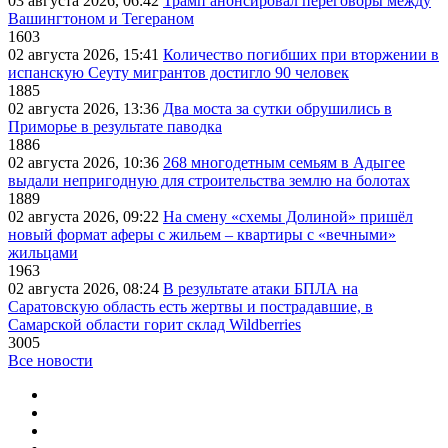
03 августа 2026, 06:42
Трамп анонсировал переговоры между
Вашингтоном и Тегераном
1603
02 августа 2026, 15:41
Количество погибших при вторжении в
испанскую Сеуту мигрантов достигло 90 человек
1885
02 августа 2026, 13:36
Два моста за сутки обрушились в
Приморье в результате паводка
1886
02 августа 2026, 10:36
268 многодетным семьям в Адыгее
выдали непригодную для строительства землю на болотах
1889
02 августа 2026, 09:22
На смену «схемы Долиной» пришёл
новый формат аферы с жильем – квартиры с «вечными»
жильцами
1963
02 августа 2026, 08:24
В результате атаки БПЛА на
Саратовскую область есть жертвы и пострадавшие, в
Самарской области горит склад Wildberries
3005
Все новости