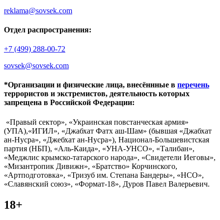
reklama@sovsek.com
Отдел распространения:
+7 (499) 288-00-72
sovsek@sovsek.com
*Организации и физические лица, внесённные в
перечень
террористов и экстремистов, деятельность которых
запрещена в Российской Федерации:
«Правый сектор», «Украинская повстанческая армия»
(УПА),«ИГИЛ», «Джабхат Фатх аш-Шам» (бывшая «Джабхат
ан-Нусра», «Джебхат ан-Нусра»), Национал-Большевистская
партия (НБП), «Аль-Каида», «УНА-УНСО», «Талибан»,
«Меджлис крымско-татарского народа», «Свидетели Иеговы»,
«Мизантропик Дивижн», «Братство» Корчинского,
«Артподготовка», «Тризуб им. Степана Бандеры», «НСО»,
«Славянский союз», «Формат-18», Дуров Павел Валерьевич.
18+