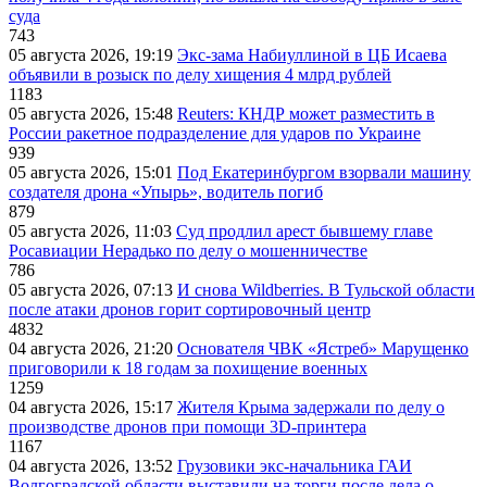
суда
743
05 августа 2026, 19:19
Экс-зама Набиуллиной в ЦБ Исаева
объявили в розыск по делу хищения 4 млрд рублей
1183
05 августа 2026, 15:48
Reuters: КНДР может разместить в
России ракетное подразделение для ударов по Украине
939
05 августа 2026, 15:01
Под Екатеринбургом взорвали машину
создателя дрона «Упырь», водитель погиб
879
05 августа 2026, 11:03
Суд продлил арест бывшему главе
Росавиации Нерадько по делу о мошенничестве
786
05 августа 2026, 07:13
И снова Wildberries. В Тульской области
после атаки дронов горит сортировочный центр
4832
04 августа 2026, 21:20
Основателя ЧВК «Ястреб» Марущенко
приговорили к 18 годам за похищение военных
1259
04 августа 2026, 15:17
Жителя Крыма задержали по делу о
производстве дронов при помощи 3D‑принтера
1167
04 августа 2026, 13:52
Грузовики экс-начальника ГАИ
Волгоградской области выставили на торги после дела о