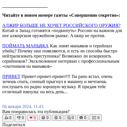
____________________
Читайте в новом номере газеты «Совершенно секретно»:
АЛЖИР БОЛЬШЕ НЕ ХОЧЕТ РОССИЙСКОГО ОРУЖИЯ?
Китай и Запад готовятся «подвинуть» Россию на важном для
нее алжирском оружейном рынке. Алжир не против.
ПОЙМАТЬ МАНЬЯКА
Как ловят маньяков и серийных
убийц? Почему они появляются, и есть ли способы быстро
нейтрализовать преступника? Возможно ли искоренить
серийников? Эксклюзивное интервью с профессиональным
«охотником на маньяков»
ПРИВЕТ
Привет-привет-привет!!! Ты рано встал, очень
хочешь спать, сонный прыгнул в машину и мечтаешь
послушать по радио хорошую музыку. Я придам тебе
отличный импульс на весь день...
04 января 2024, 11:43
Вам понравилась эта публикация?
👍
0
👎
0
❤
0
😆
0
😡
0
🤔
0
🙈
0
🧘‍♀️
0
Поделиться