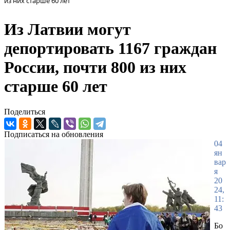
из них старше 60 лет
Из Латвии могут
депортировать 1167 граждан
России, почти 800 из них
старше 60 лет
Поделиться
Подписаться на обновления
04
ян
вар
я
20
24,
11:
43
Бо