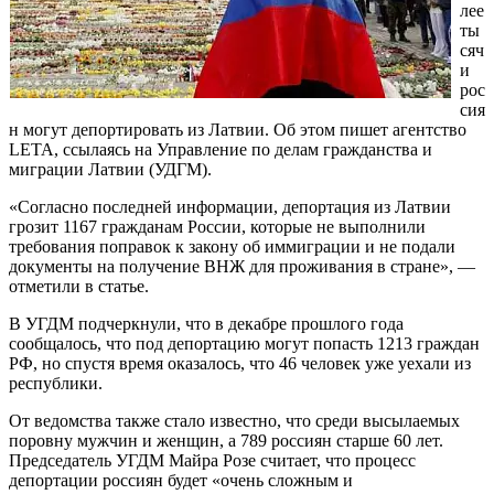
лее
ты
сяч
и
рос
сия
н могут депортировать из Латвии. Об этом пишет агентство
LETA, ссылаясь на Управление по делам гражданства и
миграции Латвии (УДГМ).
«Согласно последней информации, депортация из Латвии
грозит 1167 гражданам России, которые не выполнили
требования поправок к закону об иммиграции и не подали
документы на получение ВНЖ для проживания в стране», —
отметили в статье.
В УГДМ подчеркнули, что в декабре прошлого года
сообщалось, что под депортацию могут попасть 1213 граждан
РФ, но спустя время оказалось, что 46 человек уже уехали из
республики.
От ведомства также стало известно, что среди высылаемых
поровну мужчин и женщин, а 789 россиян старше 60 лет.
Председатель УГДМ Майра Розе считает, что процесс
депортации россиян будет «очень сложным и