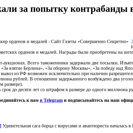
жали за попытку контрабанды 
2
советских орденов и медалей. Награды были приобретены на ин
-аукционах. Всего таможенники задержали две посылки. Изъято
», «За взятие Берлина», «За оборону Москвы», «За победу над Яп
Их вывоз из РФ возможен исключительно при наличии разрешител
ллиона рублей. В отношении задержанного возбуждено два уголо
м размере).
срок до десяти лет со штрафом в размере до одного миллиона ру
оединяйтесь к нам
в Telegram
и подписывайтесь на наш офи
И
Удивительная сага борца с вирусами и авантюриста началась в