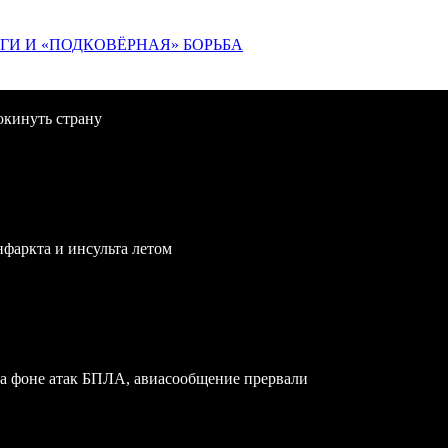
ИГИ И «ПОДКОВЁРНАЯ» БОРЬБА
окинуть страну
нфаркта и инсульта летом
на фоне атак БПЛА, авиасообщение прервали