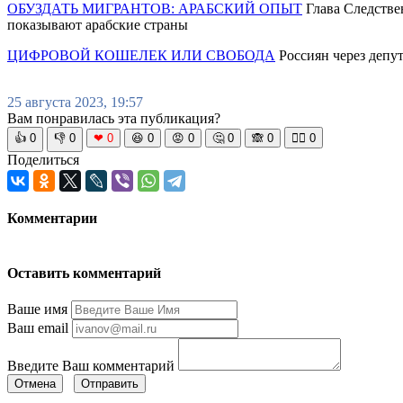
ОБУЗДАТЬ МИГРАНТОВ: АРАБСКИЙ ОПЫТ
Глава Следстве
показывают арабские страны
ЦИФРОВОЙ КОШЕЛЕК ИЛИ СВОБОДА
Россиян через депут
25 августа 2023, 19:57
Вам понравилась эта публикация?
👍
0
👎
0
❤
0
😆
0
😡
0
🤔
0
🙈
0
🧘‍♀️
0
Поделиться
Комментарии
Оставить комментарий
Ваше имя
Ваш email
Введите Ваш комментарий
Отмена
Отправить