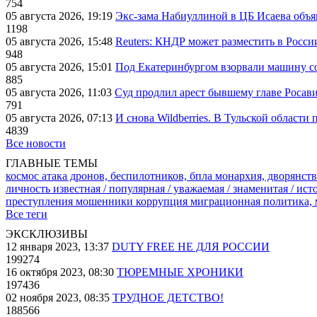
754
05 августа 2026, 19:19
Экс-зама Набиуллиной в ЦБ Исаева объя
1198
05 августа 2026, 15:48
Reuters: КНДР может разместить в Росси
948
05 августа 2026, 15:01
Под Екатеринбургом взорвали машину со
885
05 августа 2026, 11:03
Суд продлил арест бывшему главе Росав
791
05 августа 2026, 07:13
И снова Wildberries. В Тульской области
4839
Все новости
ГЛАВНЫЕ ТЕМЫ
космос
атака дронов, беспилотников, бпла
монархия, дворянств
личность известная / популярная / уважаемая / знаменитая / ис
преступления
мошенники
коррупция
миграционная политика,
Все теги
ЭКСКЛЮЗИВЫ
12 января 2023, 13:37
DUTY FREE НЕ ДЛЯ РОССИИ
199274
16 октября 2023, 08:30
ТЮРЕМНЫЕ ХРОНИКИ
197436
02 ноября 2023, 08:35
ТРУДНОЕ ДЕТСТВО!
188566