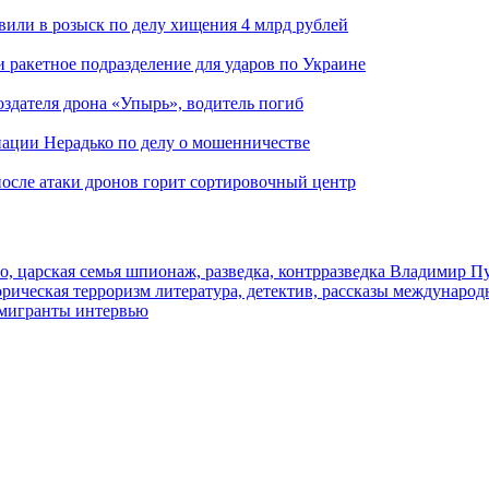
вили в розыск по делу хищения 4 млрд рублей
и ракетное подразделение для ударов по Украине
здателя дрона «Упырь», водитель погиб
иации Нерадько по делу о мошенничестве
 после атаки дронов горит сортировочный центр
о, царская семья
шпионаж, разведка, контрразведка
Владимир П
торическая
терроризм
литература, детектив, рассказы
международ
 мигранты
интервью