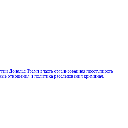
утин
Дональд Трамп
власть
организованная преступность
ные отношения и политика
расследования
криминал,