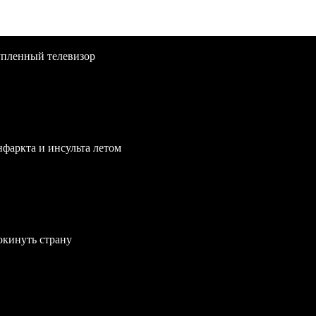
упленный телевизор
нфаркта и инсульта летом
окинуть страну