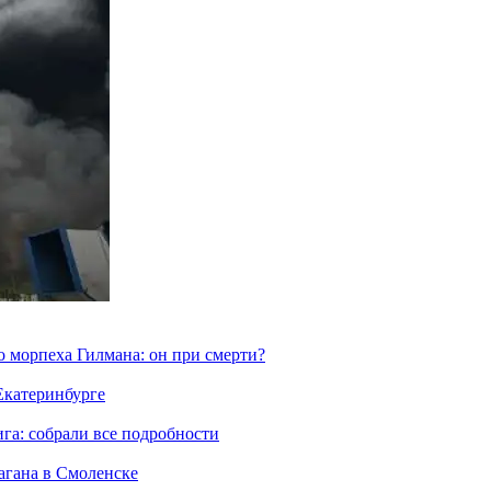
морпеха Гилмана: он при смерти?
 Екатеринбурге
га: собрали все подробности
агана в Смоленске