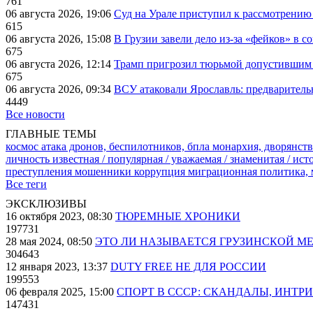
761
06 августа 2026, 19:06
Суд на Урале приступил к рассмотрени
615
06 августа 2026, 15:08
В Грузии завели дело из-за «фейков» в с
675
06 августа 2026, 12:14
Трамп пригрозил тюрьмой допустившим 
675
06 августа 2026, 09:34
ВСУ атаковали Ярославль: предварител
4449
Все новости
ГЛАВНЫЕ ТЕМЫ
космос
атака дронов, беспилотников, бпла
монархия, дворянств
личность известная / популярная / уважаемая / знаменитая / ис
преступления
мошенники
коррупция
миграционная политика,
Все теги
ЭКСКЛЮЗИВЫ
16 октября 2023, 08:30
ТЮРЕМНЫЕ ХРОНИКИ
197731
28 мая 2024, 08:50
ЭТО ЛИ НАЗЫВАЕТСЯ ГРУЗИНСКОЙ М
304643
12 января 2023, 13:37
DUTY FREE НЕ ДЛЯ РОССИИ
199553
06 февраля 2025, 15:00
СПОРТ В СССР: СКАНДАЛЫ, ИНТР
147431