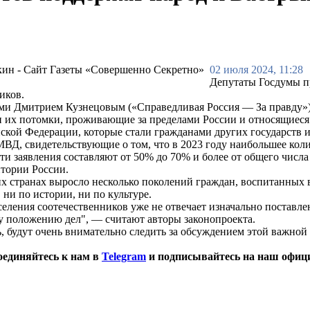
02 июля 2024, 11:28
Депутаты Госдумы п
иков.
тами Дмитрием Кузнецовым («Справедливая Россия — За правду
 и их потомки, проживающие за пределами России и относящиес
кой Федерации, которые стали гражданами других государств и
ВД, свидетельствующие о том, что в 2023 году наибольшее коли
и заявления составляют от 50% до 70% и более от общего числа 
тории России.
х странах выросло несколько поколений граждан, воспитанных в
 ни по истории, ни по культуре.
селения соотечественников уже не отвечает изначально поставл
у положению дел", — считают авторы законопроекта.
, будут очень внимательно следить за обсуждением этой важной
оединяйтесь к нам в
Telegram
и подписывайтесь на наш офиц