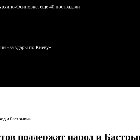
Архипо-Осиповке, еще 40 пострадали
ии «за удары по Киеву»
род и Бастрыкин
тов поддержат народ и Бастр