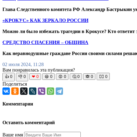
Глава Следственного комитета РФ Александр Бастрыкин ук
«КРОКУС» КАК ЗЕРКАЛО РОССИИ
Можно ли было избежать трагедии в Крокусе? Кто ответит за
СРЕДСТВО СПАСЕНИЯ – ОБЩИНА
Как неравнодушные граждане России своими силами решаю
02 июля 2024, 11:28
Вам понравилась эта публикация?
👍
0
👎
0
❤
0
😆
0
😡
0
🤔
0
🙈
0
🧘‍♀️
0
Поделиться
Комментарии
Оставить комментарий
Ваше имя