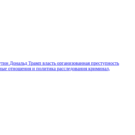
утин
Дональд Трамп
власть
организованная преступность
ные отношения и политика
расследования
криминал,