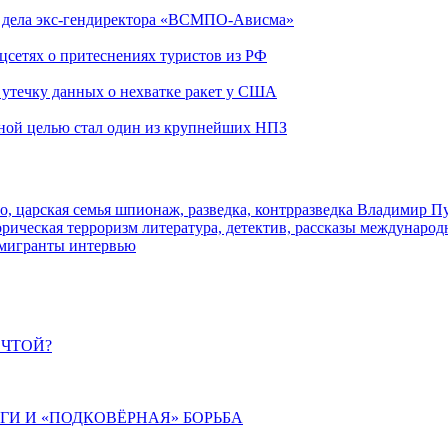
ю дела экс-гендиректора «ВСМПО-Ависма»
оцсетях о притеснениях туристов из РФ
утечку данных о нехватке ракет у США
ьной целью стал один из крупнейших НПЗ
о, царская семья
шпионаж, разведка, контрразведка
Владимир П
торическая
терроризм
литература, детектив, рассказы
международ
 мигранты
интервью
ЕЧТОЙ?
ИГИ И «ПОДКОВЁРНАЯ» БОРЬБА