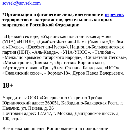
sovsek@sovsek.com
*Организации и физические лица, внесённные в
перечень
террористов и экстремистов, деятельность которых
запрещена в Российской Федерации:
«Правый сектор», «Украинская повстанческая армия»
(УПА),«ИГИЛ», «Джабхат Фатх аш-Шам» (бывшая «Джабхат
ан-Нусра», «Джебхат ан-Нусра»), Национал-Большевистская
партия (НБП), «Аль-Каида», «УНА-УНСО», «Талибан»,
«Меджлис крымско-татарского народа», «Свидетели Иеговы»,
«Мизантропик Дивижн», «Братство» Корчинского,
«Артподготовка», «Тризуб им. Степана Бандеры», «НСО»,
«Славянский союз», «Формат-18», Дуров Павел Валерьевич.
18+
Учредитель: ООО «Совершенно Секретно Трейд».
Юридический адрес: 360051, Кабардино-Балкарская Респ., г.
Нальчик, ул. Пачева, д. 36
Почтовый адрес: 127247, г. Москва, Дмитровское шоссе, д.
100, стр. 2
Все права защищены. Копирование и использование