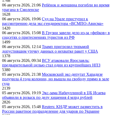
1768
06 августа 2026, 21:06
Ребёнок и женщина погибли во время
урагана в Смоленске
1628
06 августа 2026, 19:06
Суд на Урале приступил к
рассмотрению дела экс-гендиректора «ВСМПО-Ависма»
1420
06 августа 2026, 15:08
В Грузии завели дело из-за «фейков» в
соцсетях о притеснениях туристов из РФ
1499
06 августа 2026, 12:14
Трамп пригрозил тюрьмой
допустившим утечку данных о нехватке ракет у США
1378
06 августа 2026, 09:34
ВСУ атаковали Ярославль:
предварительной целью стал один из крупнейших НПЗ
5380
05 августа 2026, 21:38
Московский экс-депутат Харадизе
получила 4 года колонии, но вышла на свободу прямо в зале
суда
2139
05 августа 2026, 19:19
Экс-зама Набиуллиной в ЦБ Исаева
объявили в розыск по делу хищения 4 млрд рублей
2826
05 августа 2026, 15:48
Reuters: КНДР может разместить в
России ракетное подразделение для ударов по Украине