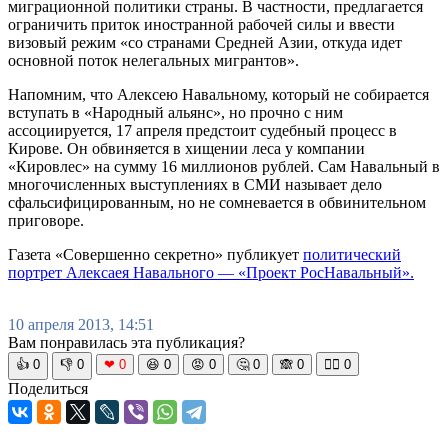
миграционной политики страны. В частности, предлагается
ограничить приток иностранной рабочей силы и ввести
визовый режим «со странами Средней Азии, откуда идет
основной поток нелегальных мигрантов».
Напомним, что Алексею Навальному, который не собирается
вступать в «Народный альянс», но прочно с ним
ассоциируется, 17 апреля предстоит судебный процесс в
Кирове. Он обвиняется в хищении леса у компании
«Кировлес» на сумму 16 миллионов рублей. Сам Навальный в
многочисленных выступлениях в СМИ называет дело
сфальсифицированным, но не сомневается в обвинительном
приговоре.
Газета «Совершенно секретно» публикует
политический
портрет Алексаея Навального — «Проект РосНавальный».
10 апреля 2013, 14:51
Вам понравилась эта публикация?
👍
0
👎
0
❤
0
😆
0
😡
0
🤔
0
🙈
0
🧘‍♀️
0
Поделиться