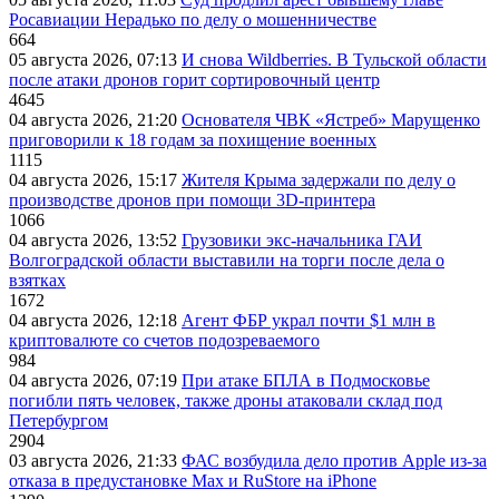
Росавиации Нерадько по делу о мошенничестве
664
05 августа 2026, 07:13
И снова Wildberries. В Тульской области
после атаки дронов горит сортировочный центр
4645
04 августа 2026, 21:20
Основателя ЧВК «Ястреб» Марущенко
приговорили к 18 годам за похищение военных
1115
04 августа 2026, 15:17
Жителя Крыма задержали по делу о
производстве дронов при помощи 3D‑принтера
1066
04 августа 2026, 13:52
Грузовики экс-начальника ГАИ
Волгоградской области выставили на торги после дела о
взятках
1672
04 августа 2026, 12:18
Агент ФБР украл почти $1 млн в
криптовалюте со счетов подозреваемого
984
04 августа 2026, 07:19
При атаке БПЛА в Подмосковье
погибли пять человек, также дроны атаковали склад под
Петербургом
2904
03 августа 2026, 21:33
ФАС возбудила дело против Apple из-за
отказа в предустановке Max и RuStore на iPhone