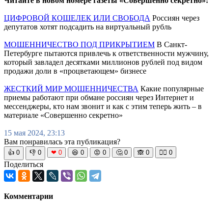
Читайте в новом номере газеты «Совершенно секретно»:
ЦИФРОВОЙ КОШЕЛЕК ИЛИ СВОБОДА
Россиян через
депутатов хотят подсадить на виртуальный рубль
МОШЕННИЧЕСТВО ПОД ПРИКРЫТИЕМ
В Санкт-
Петербурге пытаются привлечь к ответственности мужчину,
который завладел десятками миллионов рублей под видом
продажи доли в «процветающем» бизнесе
ЖЕСТКИЙ МИР МОШЕННИЧЕСТВА
Какие популярные
приемы работают при обмане россиян через Интернет и
мессенджеры, кто нам звонит и как с этим теперь жить – в
материале «Совершенно секретно»
15 мая 2024, 23:13
Вам понравилась эта публикация?
👍
0
👎
0
❤
0
😆
0
😡
0
🤔
0
🙈
0
🧘‍♀️
0
Поделиться
Комментарии