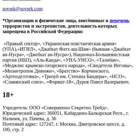
sovsek@sovsek.com
*Организации и физические лица, внесённные в
перечень
террористов и экстремистов, деятельность которых
запрещена в Российской Федерации:
«Правый сектор», «Украинская повстанческая армия»
(УПА),«ИГИЛ», «Джабхат Фатх аш-Шам» (бывшая «Джабхат
ан-Нусра», «Джебхат ан-Нусра»), Национал-Большевистская
партия (НБП), «Аль-Каида», «УНА-УНСО», «Талибан»,
«Меджлис крымско-татарского народа», «Свидетели Иеговы»,
«Мизантропик Дивижн», «Братство» Корчинского,
«Артподготовка», «Тризуб им. Степана Бандеры», «НСО»,
«Славянский союз», «Формат-18», Дуров Павел Валерьевич.
18+
Учредитель: ООО «Совершенно Секретно Трейд».
Юридический адрес: 360051, Кабардино-Балкарская Респ., г.
Нальчик, ул. Пачева, д. 36
Почтовый адрес: 127247, г. Москва, Дмитровское шоссе, д.
100, стр. 2