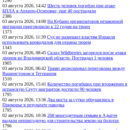
1290
03 августа 2026, 14:42
Шесть человек погибли при атаке
БПЛА в Архипо-Осиповке, еще 40 пострадали
2386
03 августа 2026, 14:00
На Кубани организаторов незаконной
миграции приговорили к 22 годам на троих
1373
03 августа 2026, 11:39
Суд не разрешил властям Израиля
использовать крокодилов для охраны тюрем
1343
03 августа 2026, 08:45
Склад Wildberries загорелся после атаки
дронов во Владимирской области. Пострадал 1 человек
1905
03 августа 2026, 06:42
Трамп анонсировал переговоры между
Вашингтоном и Тегераном
1510
02 августа 2026, 15:41
Количество погибших при вторжении в
испанскую Сеуту мигрантов достигло 90 человек
1795
02 августа 2026, 13:36
Два моста за сутки обрушились в
Приморье в результате паводка
1795
02 августа 2026, 10:36
268 многодетным семьям в Адыгее
выдали непригодную для строительства землю на болотах
1796