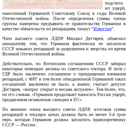
подсчита
ют ущерб,
нанесенный Германией Советскому Союзу в годы Великой
Отечественной войны. После определения суммы члены
группы намерены предъявить ее правительству Германии в
качестве обязательств по репарациям, пишут “
Известия
”.
Член высшего совета ЛДПР Михаил Дегтярев, объяснил
инициативу тем, что Германия фактически не заплатила
СССР никаких репараций за разрушения и зверства по время
Великой Отечественной войны.
Действительно, по Ялтинским соглашениям СССР забирал
некоторые немецкие активы из советского сектора. И хотя с
ГДР было заключено соглашение о прекращении взимания
репараций, с ФРГ и тем более объединенной Германией таких
соглашений заключено не было, а значит, считает депутат
Дегтярев, «вопрос открыт и весьма актуален». Тем более, что,
по его словам, «Германия продолжает наносить России ущерб,
продавливая незаконные санкции в ЕС».
По мнению члена высшего совета ЛДПР, итоговая сумма
репараций в текущих ценах должна быть не менее 3-4 трлн
евро, которая Германия должна заплатить правопреемнику
СССР — России.