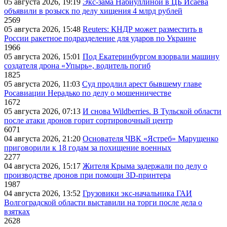
05 августа 2026, 19:19
Экс-зама Набиуллиной в ЦБ Исаева
объявили в розыск по делу хищения 4 млрд рублей
2569
05 августа 2026, 15:48
Reuters: КНДР может разместить в
России ракетное подразделение для ударов по Украине
1966
05 августа 2026, 15:01
Под Екатеринбургом взорвали машину
создателя дрона «Упырь», водитель погиб
1825
05 августа 2026, 11:03
Суд продлил арест бывшему главе
Росавиации Нерадько по делу о мошенничестве
1672
05 августа 2026, 07:13
И снова Wildberries. В Тульской области
после атаки дронов горит сортировочный центр
6071
04 августа 2026, 21:20
Основателя ЧВК «Ястреб» Марущенко
приговорили к 18 годам за похищение военных
2277
04 августа 2026, 15:17
Жителя Крыма задержали по делу о
производстве дронов при помощи 3D‑принтера
1987
04 августа 2026, 13:52
Грузовики экс-начальника ГАИ
Волгоградской области выставили на торги после дела о
взятках
2628