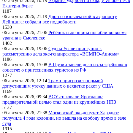
07 августа 2026, 10:19
Украина ударила по складу Wildberries в
Екатеринбурге
1187
06 августа 2026, 21:19
Дрон со взрывчаткой в аэропорту
Лейпцига: собрали все подробности
1530
06 августа 2026, 21:06
Ребёнок и женщина погибли во время
урагана в Смоленске
1402
06 августа 2026, 19:06
Суд на Урале приступил к
рассмотрению дела экс-гендиректора «ВСМПО-Ависма»
1186
06 августа 2026, 15:08
В Грузии завели дело из-за «фейков» в
соцсетях о притеснениях туристов из РФ
1277
06 августа 2026, 12:14
Трамп пригрозил тюрьмой
допустившим утечку данных о нехватке ракет у США
1169
06 августа 2026, 09:34
ВСУ атаковали Ярославль:
предварительной целью стал один из крупнейших НПЗ
5137
05 августа 2026, 21:38
Московский экс-депутат Харадизе
получила 4 года колонии, но вышла на свободу прямо в зале
суда
1915