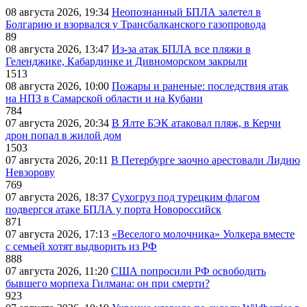
08 августа 2026, 19:34
Неопознанный БПЛА залетел в
Болгарию и взорвался у Трансбалканского газопровода
89
08 августа 2026, 13:47
Из-за атак БПЛА все пляжи в
Геленджике, Кабардинке и Дивноморском закрыли
1513
08 августа 2026, 10:00
Пожары и раненые: последствия атак
на НПЗ в Самарской области и на Кубани
784
07 августа 2026, 20:34
В Ялте БЭК атаковал пляж, в Керчи
дрон попал в жилой дом
1503
07 августа 2026, 20:11
В Петербурге заочно арестовали Лидию
Невзорову
769
07 августа 2026, 18:37
Сухогруз под турецким флагом
подвергся атаке БПЛА у порта Новороссийск
871
07 августа 2026, 17:13
«Веселого молочника» Уолкера вместе
с семьей хотят выдворить из РФ
888
07 августа 2026, 11:20
США попросили РФ освободить
бывшего морпеха Гилмана: он при смерти?
923