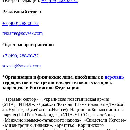
Телефон редакции:
+7 (499) 288-00-72
Рекламный отдел:
+7 (499) 288-00-72
reklama@sovsek.com
Отдел распространения:
+7 (499) 288-00-72
sovsek@sovsek.com
*Организации и физические лица, внесённные в
перечень
террористов и экстремистов, деятельность которых
запрещена в Российской Федерации:
«Правый сектор», «Украинская повстанческая армия»
(УПА),«ИГИЛ», «Джабхат Фатх аш-Шам» (бывшая «Джабхат
ан-Нусра», «Джебхат ан-Нусра»), Национал-Большевистская
партия (НБП), «Аль-Каида», «УНА-УНСО», «Талибан»,
«Меджлис крымско-татарского народа», «Свидетели Иеговы»,
«Мизантропик Дивижн», «Братство» Корчинского,