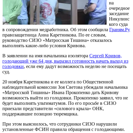
на
очередное
заседание
Никулинс
кого суда
в сопровождении медработника. Об этом сообщила
Граням.Ру
правозащитница Анна Каретникова. По ее словам,
руководство СИЗО «Матросская Тишина» отказалось
выполнять какие-либо условия Кривова.
В заявлении на имя начальника изолятора
Сергей Кривов,
голодающий уже 64 дня, выразил готовность начать выход из
голодовки
, если ему дадут возможность неделю не посещать
суд.
20 ноября Каретникова и ее коллега по Общественной
наблюдательной комиссии Зоя Светова убеждали начальника
«Матросской Тишины» Ивана Прокопенко дать Кривову
возможность выйти из голодовки. Прокопенко заявил, что не
будет выполнять ультиматумов. По его просьбе в СИЗО
приехали представители «силового крыла» ОНК,
поддержавшие позицию тюремщика.
При этом выяснилось, что сотрудники СИЗО нарушили
установленные ФСИН правила обращения с голодающими.