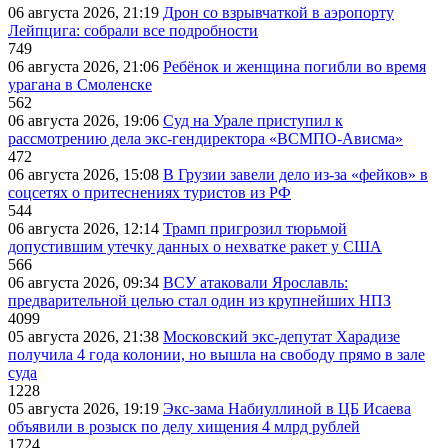
06 августа 2026, 21:19
Дрон со взрывчаткой в аэропорту
Лейпцига: собрали все подробности
749
06 августа 2026, 21:06
Ребёнок и женщина погибли во время
урагана в Смоленске
562
06 августа 2026, 19:06
Суд на Урале приступил к
рассмотрению дела экс-гендиректора «ВСМПО-Ависма»
472
06 августа 2026, 15:08
В Грузии завели дело из-за «фейков» в
соцсетях о притеснениях туристов из РФ
544
06 августа 2026, 12:14
Трамп пригрозил тюрьмой
допустившим утечку данных о нехватке ракет у США
566
06 августа 2026, 09:34
ВСУ атаковали Ярославль:
предварительной целью стал один из крупнейших НПЗ
4099
05 августа 2026, 21:38
Московский экс-депутат Харадизе
получила 4 года колонии, но вышла на свободу прямо в зале
суда
1228
05 августа 2026, 19:19
Экс-зама Набиуллиной в ЦБ Исаева
объявили в розыск по делу хищения 4 млрд рублей
1724