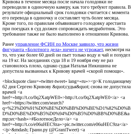
Кривова в течение месяца после начала голодовки не
переводили в одиночную камеру, как того требуют правила. В
результате официальный срок голодовки считается с момента
его перевода в одиночку и составляет чуть более месяца.
Кроме того, по правилам объявившего голодовку арестанта
при поездках в суд должен сопровождать медработник. Это
требование также не было выполнено в отношении Кривова.
Ранее
управление ФСИН по Москве заявило, что жизни
фигуранта «Болотного дела» ничего не угрожает
, несмотря на
то, что уже более 60 дней он пьет только воду и чай и похудел
на 19 кг. На заседаниях суда 18 и 19 ноября ему не раз
становилось плохо, однако судья Наталья Никишина не
допустила вызванных к Кривову врачей «скорой помощи».
<blockquote class=«twitter-tweet» lang=«ru»><p>К голодающему
62 дня Сергею Кривову &quot;судья&quot; снова не допустила
врачей <a
href=«http://t.co/0q2XatpWE0»>http://t.co/0q2XatpWE0</a> <a
href=«https://twitter.com/search?
q=%23%D0%91%D0%BE%D0%BB%D0%BE%D1%82%D0%B
D%D0%BE%D0%B5%D0%94%D0%B5%D0%BB%D0%BE&a
mp;src=hash»>#БолотноеДело</a> <a
href=«http://t.co/e06uHEC9za»>pic.twitter.com/e06uHEC9za</a>
</p>&mdash; Грани.ру (@GraniTweet) <a