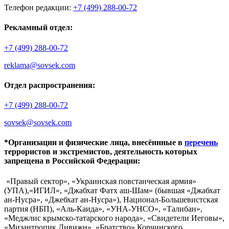
Телефон редакции:
+7 (499) 288-00-72
Рекламный отдел:
+7 (499) 288-00-72
reklama@sovsek.com
Отдел распространения:
+7 (499) 288-00-72
sovsek@sovsek.com
*Организации и физические лица, внесённные в
перечень
террористов и экстремистов, деятельность которых
запрещена в Российской Федерации:
«Правый сектор», «Украинская повстанческая армия»
(УПА),«ИГИЛ», «Джабхат Фатх аш-Шам» (бывшая «Джабхат
ан-Нусра», «Джебхат ан-Нусра»), Национал-Большевистская
партия (НБП), «Аль-Каида», «УНА-УНСО», «Талибан»,
«Меджлис крымско-татарского народа», «Свидетели Иеговы»,
«Мизантропик Дивижн», «Братство» Корчинского,