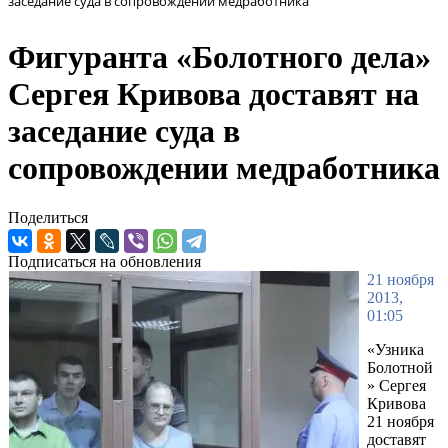
заседание суда в сопровождении медработника
Фигуранта «Болотного дела»
Сергея Кривова доставят на
заседание суда в
сопровождении медработника
Поделиться
Подписаться на обновления
21 ноября
2013,
01:05
«Узника
Болотной
» Сергея
Кривова
21 ноября
доставят