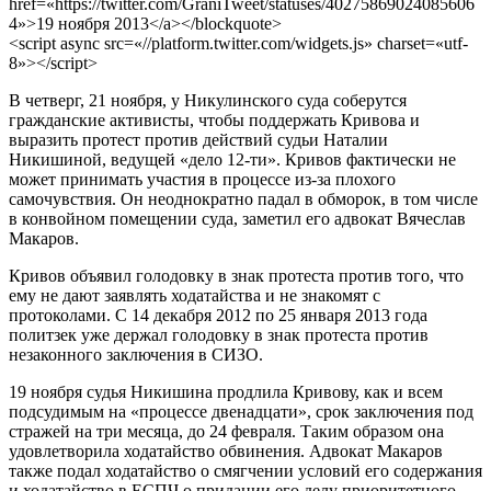
href=«https://twitter.com/GraniTweet/statuses/40275869024085606
4»>19 ноября 2013</a></blockquote>
<script async src=«//platform.twitter.com/widgets.js» charset=«utf-
8»></script>
В четверг, 21 ноября, у Никулинского суда соберутся
гражданские активисты, чтобы поддержать Кривова и
выразить протест против действий судьи Наталии
Никишиной, ведущей «дело 12-ти». Кривов фактически не
может принимать участия в процессе из-за плохого
самочувствия. Он неоднократно падал в обморок, в том числе
в конвойном помещении суда, заметил его адвокат Вячеслав
Макаров.
Кривов объявил голодовку в знак протеста против того, что
ему не дают заявлять ходатайства и не знакомят с
протоколами. С 14 декабря 2012 по 25 января 2013 года
политзек уже держал голодовку в знак протеста против
незаконного заключения в СИЗО.
19 ноября судья Никишина продлила Кривову, как и всем
подсудимым на «процессе двенадцати», срок заключения под
стражей на три месяца, до 24 февраля. Таким образом она
удовлетворила ходатайство обвинения. Адвокат Макаров
также подал ходатайство о смягчении условий его содержания
и ходатайство в ЕСПЧ о придании его делу приоритетного