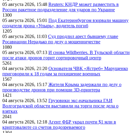
05 августа 2026, 15:48
Reuters: КНДР может разместить в
России ракетное подразделение для ударов по Украине
1300
05 августа 2026, 15:01
Под Екатеринбургом взорвали машину
создателя дрона «Упырь», водитель погиб
1205
05 августа 2026, 11:03
Суд продлил арест бывшему главе
Росавиации Нерадько по делу о мошенничестве
1080
05 августа 2026, 07:13
И снова Wildberries. В Тульской области
после атаки дронов горит сортировочный центр
5261
04 августа 2026, 21:20
Основателя ЧВК «Ястреб» Марущенко
приговорили к 18 годам за похищение военных
1567
04 августа 2026, 15:17
Жителя Крыма задержали по делу о
производстве дронов при помощи 3D‑принтера
1421
04 августа 2026, 13:52
Грузовики экс-начальника ГАИ
Волгоградской области выставили на торги после дела о
взятках
2041
04 августа 2026, 12:18
Агент ФБР украл почти $1 млн в
криптовалюте со счетов подозреваемого
1304