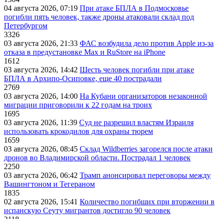
04 августа 2026, 07:19
При атаке БПЛА в Подмосковье
погибли пять человек, также дроны атаковали склад под
Петербургом
3326
03 августа 2026, 21:33
ФАС возбудила дело против Apple из-за
отказа в предустановке Max и RuStore на iPhone
1612
03 августа 2026, 14:42
Шесть человек погибли при атаке
БПЛА в Архипо-Осиповке, еще 40 пострадали
2769
03 августа 2026, 14:00
На Кубани организаторов незаконной
миграции приговорили к 22 годам на троих
1695
03 августа 2026, 11:39
Суд не разрешил властям Израиля
использовать крокодилов для охраны тюрем
1659
03 августа 2026, 08:45
Склад Wildberries загорелся после атаки
дронов во Владимирской области. Пострадал 1 человек
2250
03 августа 2026, 06:42
Трамп анонсировал переговоры между
Вашингтоном и Тегераном
1835
02 августа 2026, 15:41
Количество погибших при вторжении в
испанскую Сеуту мигрантов достигло 90 человек