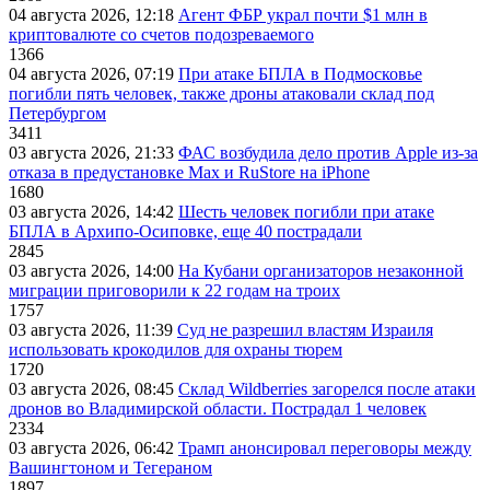
04 августа 2026, 12:18
Агент ФБР украл почти $1 млн в
криптовалюте со счетов подозреваемого
1366
04 августа 2026, 07:19
При атаке БПЛА в Подмосковье
погибли пять человек, также дроны атаковали склад под
Петербургом
3411
03 августа 2026, 21:33
ФАС возбудила дело против Apple из-за
отказа в предустановке Max и RuStore на iPhone
1680
03 августа 2026, 14:42
Шесть человек погибли при атаке
БПЛА в Архипо-Осиповке, еще 40 пострадали
2845
03 августа 2026, 14:00
На Кубани организаторов незаконной
миграции приговорили к 22 годам на троих
1757
03 августа 2026, 11:39
Суд не разрешил властям Израиля
использовать крокодилов для охраны тюрем
1720
03 августа 2026, 08:45
Склад Wildberries загорелся после атаки
дронов во Владимирской области. Пострадал 1 человек
2334
03 августа 2026, 06:42
Трамп анонсировал переговоры между
Вашингтоном и Тегераном
1897