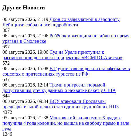
Другие Новости
06 августа 2026, 21:19
Дрон со взрывчаткой в аэропорту
Лейпцига: собрали все подробности
867
06 августа 2026, 21:06
Ребёнок и женщина погибли во время
урагана в Смоленске
697
06 августа 2026, 19:06
Суд на Урале приступил к
рассмотрению дела экс-гендиректора «ВСМПО-Ависма»
572
06 августа 2026, 15:08
В Грузии завели дело из-за «фейков» в
соцсетях о притеснениях туристов из РФ
637
06 августа 2026, 12:14
Трамп пригрозил тюрьмой
допустившим утечку данных о нехватке ракет у США
644
06 августа 2026, 09:34
ВСУ атаковали Ярославль:
предварительной целью стал один из крупнейших НПЗ
4372
05 августа 2026, 21:38
Московский экс-депутат Харадизе
получила 4 года колонии, но вышла на свободу прямо в зале
суда
1346