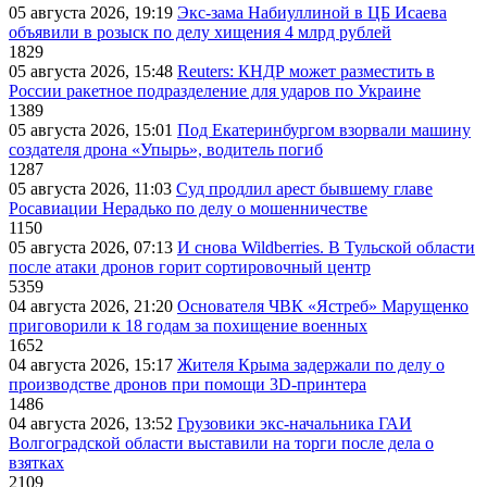
05 августа 2026, 19:19
Экс-зама Набиуллиной в ЦБ Исаева
объявили в розыск по делу хищения 4 млрд рублей
1829
05 августа 2026, 15:48
Reuters: КНДР может разместить в
России ракетное подразделение для ударов по Украине
1389
05 августа 2026, 15:01
Под Екатеринбургом взорвали машину
создателя дрона «Упырь», водитель погиб
1287
05 августа 2026, 11:03
Суд продлил арест бывшему главе
Росавиации Нерадько по делу о мошенничестве
1150
05 августа 2026, 07:13
И снова Wildberries. В Тульской области
после атаки дронов горит сортировочный центр
5359
04 августа 2026, 21:20
Основателя ЧВК «Ястреб» Марущенко
приговорили к 18 годам за похищение военных
1652
04 августа 2026, 15:17
Жителя Крыма задержали по делу о
производстве дронов при помощи 3D‑принтера
1486
04 августа 2026, 13:52
Грузовики экс-начальника ГАИ
Волгоградской области выставили на торги после дела о
взятках
2109