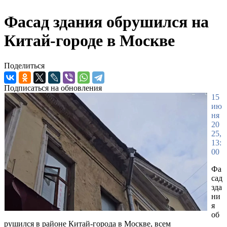
Фасад здания обрушился на
Китай-городе в Москве
Поделиться
Подписаться на обновления
15
ию
ня
20
25,
13:
00
Фа
сад
зда
ни
я
об
рушился в районе Китай-города в Москве, всем