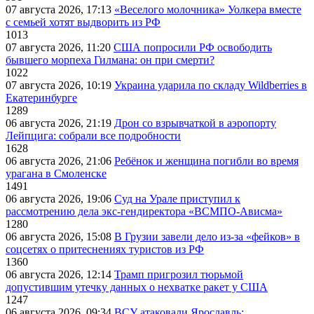
07 августа 2026, 17:13
«Веселого молочника» Уолкера вместе
с семьей хотят выдворить из РФ
1013
07 августа 2026, 11:20
США попросили РФ освободить
бывшего морпеха Гилмана: он при смерти?
1022
07 августа 2026, 10:19
Украина ударила по складу Wildberries в
Екатеринбурге
1289
06 августа 2026, 21:19
Дрон со взрывчаткой в аэропорту
Лейпцига: собрали все подробности
1628
06 августа 2026, 21:06
Ребёнок и женщина погибли во время
урагана в Смоленске
1491
06 августа 2026, 19:06
Суд на Урале приступил к
рассмотрению дела экс-гендиректора «ВСМПО-Ависма»
1280
06 августа 2026, 15:08
В Грузии завели дело из-за «фейков» в
соцсетях о притеснениях туристов из РФ
1360
06 августа 2026, 12:14
Трамп пригрозил тюрьмой
допустившим утечку данных о нехватке ракет у США
1247
06 августа 2026, 09:34
ВСУ атаковали Ярославль: