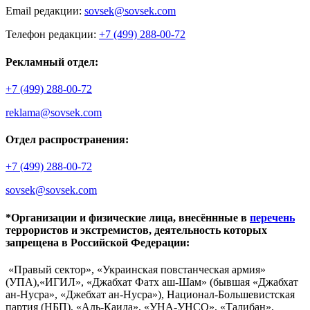
Email редакции:
sovsek@sovsek.com
Телефон редакции:
+7 (499) 288-00-72
Рекламный отдел:
+7 (499) 288-00-72
reklama@sovsek.com
Отдел распространения:
+7 (499) 288-00-72
sovsek@sovsek.com
*Организации и физические лица, внесённные в
перечень
террористов и экстремистов, деятельность которых
запрещена в Российской Федерации:
«Правый сектор», «Украинская повстанческая армия»
(УПА),«ИГИЛ», «Джабхат Фатх аш-Шам» (бывшая «Джабхат
ан-Нусра», «Джебхат ан-Нусра»), Национал-Большевистская
партия (НБП), «Аль-Каида», «УНА-УНСО», «Талибан»,