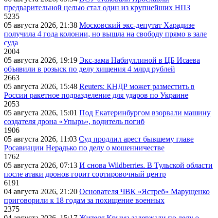
предварительной целью стал один из крупнейших НПЗ
5235
05 августа 2026, 21:38
Московский экс-депутат Харадизе
получила 4 года колонии, но вышла на свободу прямо в зале
суда
2004
05 августа 2026, 19:19
Экс-зама Набиуллиной в ЦБ Исаева
объявили в розыск по делу хищения 4 млрд рублей
2663
05 августа 2026, 15:48
Reuters: КНДР может разместить в
России ракетное подразделение для ударов по Украине
2053
05 августа 2026, 15:01
Под Екатеринбургом взорвали машину
создателя дрона «Упырь», водитель погиб
1906
05 августа 2026, 11:03
Суд продлил арест бывшему главе
Росавиации Нерадько по делу о мошенничестве
1762
05 августа 2026, 07:13
И снова Wildberries. В Тульской области
после атаки дронов горит сортировочный центр
6191
04 августа 2026, 21:20
Основателя ЧВК «Ястреб» Марущенко
приговорили к 18 годам за похищение военных
2375
04 августа 2026, 15:17
Жителя Крыма задержали по делу о