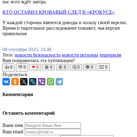
нас всех ждёт завтра.
КТО ОСТАВИЛ КРОВАВЫЙ СЛЕД В «КРОКУСЕ»
У каждой стороны имеются доводы в пользу своей версии.
Время и тщательное расследование покажет, чья версия
правильная
08 сентября 2025, 10:48
Теги:
новости безопасность
новости регионы
терроризм
Вам понравилась эта публикация?
👍
0
👎
0
❤
0
😆
0
😡
0
🤔
0
🙈
0
🧘‍♀️
0
Поделиться
Комментарии
Оставить комментарий
Ваше имя
Ваш email