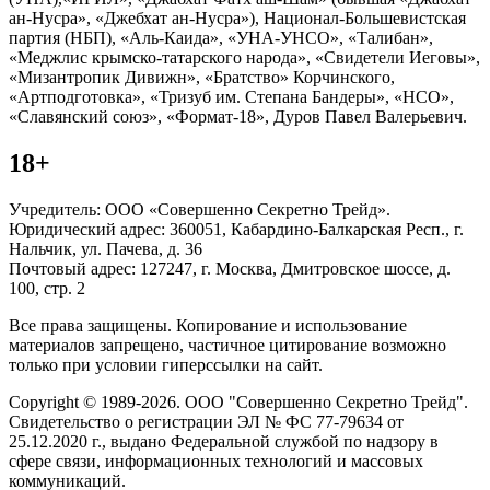
ан-Нусра», «Джебхат ан-Нусра»), Национал-Большевистская
партия (НБП), «Аль-Каида», «УНА-УНСО», «Талибан»,
«Меджлис крымско-татарского народа», «Свидетели Иеговы»,
«Мизантропик Дивижн», «Братство» Корчинского,
«Артподготовка», «Тризуб им. Степана Бандеры», «НСО»,
«Славянский союз», «Формат-18», Дуров Павел Валерьевич.
18+
Учредитель: ООО «Совершенно Секретно Трейд».
Юридический адрес: 360051, Кабардино-Балкарская Респ., г.
Нальчик, ул. Пачева, д. 36
Почтовый адрес: 127247, г. Москва, Дмитровское шоссе, д.
100, стр. 2
Все права защищены. Копирование и использование
материалов запрещено, частичное цитирование возможно
только при условии гиперссылки на сайт.
Copyright © 1989-2026. ООО "Совершенно Секретно Трейд".
Свидетельство о регистрации ЭЛ № ФС 77-79634 от
25.12.2020 г., выдано Федеральной службой по надзору в
сфере связи, информационных технологий и массовых
коммуникаций.