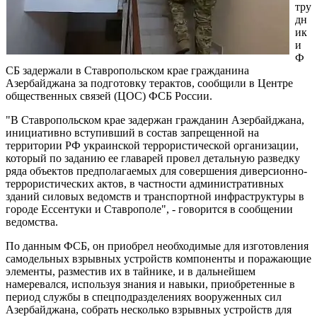
тру
дн
ик
и
Ф
СБ задержали в Ставропольском крае гражданина
Азербайджана за подготовку терактов, сообщили в Центре
общественных связей (ЦОС) ФСБ России.
"В Ставропольском крае задержан гражданин Азербайджана,
инициативно вступивший в состав запрещенной на
территории РФ украинской террористической организации,
который по заданию ее главарей провел детальную разведку
ряда объектов предполагаемых для совершения диверсионно-
террористических актов, в частности административных
зданий силовых ведомств и транспортной инфраструктуры в
городе Ессентуки и Ставрополе", - говорится в сообщении
ведомства.
По данным ФСБ, он приобрел необходимые для изготовления
самодельных взрывных устройств компоненты и поражающие
элементы, разместив их в тайнике, и в дальнейшем
намеревался, используя знания и навыки, приобретенные в
период службы в спецподразделениях вооруженных сил
Азербайджана, собрать несколько взрывных устройств для