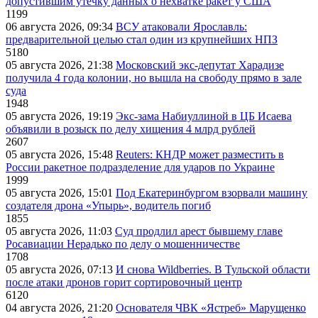
допустившим утечку данных о нехватке ракет у США
1199
06 августа 2026, 09:34
ВСУ атаковали Ярославль:
предварительной целью стал один из крупнейших НПЗ
5180
05 августа 2026, 21:38
Московский экс-депутат Харадизе
получила 4 года колонии, но вышла на свободу прямо в зале
суда
1948
05 августа 2026, 19:19
Экс-зама Набиуллиной в ЦБ Исаева
объявили в розыск по делу хищения 4 млрд рублей
2607
05 августа 2026, 15:48
Reuters: КНДР может разместить в
России ракетное подразделение для ударов по Украине
1999
05 августа 2026, 15:01
Под Екатеринбургом взорвали машину
создателя дрона «Упырь», водитель погиб
1855
05 августа 2026, 11:03
Суд продлил арест бывшему главе
Росавиации Нерадько по делу о мошенничестве
1708
05 августа 2026, 07:13
И снова Wildberries. В Тульской области
после атаки дронов горит сортировочный центр
6120
04 августа 2026, 21:20
Основателя ЧВК «Ястреб» Марущенко