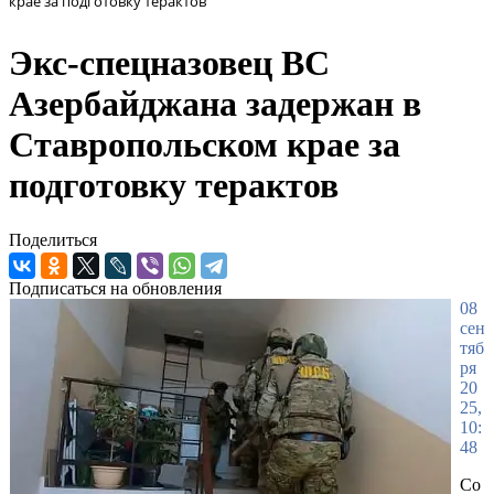
крае за подготовку терактов
Экс-спецназовец ВС
Азербайджана задержан в
Ставропольском крае за
подготовку терактов
Поделиться
Подписаться на обновления
08
сен
тяб
ря
20
25,
10:
48
Со