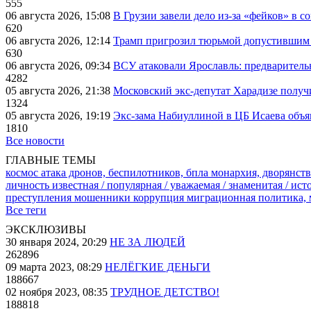
555
06 августа 2026, 15:08
В Грузии завели дело из-за «фейков» в с
620
06 августа 2026, 12:14
Трамп пригрозил тюрьмой допустившим 
630
06 августа 2026, 09:34
ВСУ атаковали Ярославль: предварител
4282
05 августа 2026, 21:38
Московский экс-депутат Харадизе получи
1324
05 августа 2026, 19:19
Экс-зама Набиуллиной в ЦБ Исаева объя
1810
Все новости
ГЛАВНЫЕ ТЕМЫ
космос
атака дронов, беспилотников, бпла
монархия, дворянств
личность известная / популярная / уважаемая / знаменитая / ис
преступления
мошенники
коррупция
миграционная политика,
Все теги
ЭКСКЛЮЗИВЫ
30 января 2024, 20:29
НЕ ЗА ЛЮДЕЙ
262896
09 марта 2023, 08:29
НЕЛЁГКИЕ ДЕНЬГИ
188667
02 ноября 2023, 08:35
ТРУДНОЕ ДЕТСТВО!
188818