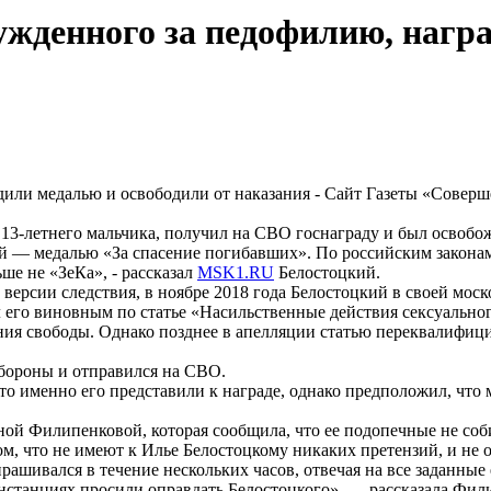
ужденного за педофилию, нагр
13-летнего мальчика, получил на СВО госнаграду и был освобож
 — медалью «За спасение погибавших». По российским законам я
ше не «ЗеКа», - рассказал
MSK1.RU
Белостоцкий.
 версии следствия, в ноябре 2018 года Белостоцкий в своей мос
л его виновным по статье «Насильственные действия сексуально
ия свободы. Однако позднее в апелляции статью переквалифицир
обороны и отправился на СВО.
о именно его представили к награде, однако предположил, что м
й Филипенковой, которая сообщила, что ее подопечные не соби
ом, что не имеют к Илье Белостоцкому никаких претензий, и не
прашивался в течение нескольких часов, отвечая на все заданные
нстанциях просили оправдать Белостоцкого», — рассказала Фил