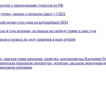
оцсетях о притеснениях туристов из РФ
утечку данных о нехватке ракет у США
ьной целью стал один из крупнейших НПЗ
ла 4 года колонии, но вышла на свободу прямо в зале суда
вили в розыск по делу хищения 4 млрд рублей
о, царская семья
шпионаж, разведка, контрразведка
Владимир П
торическая
терроризм
литература, детектив, рассказы
международ
 мигранты
интервью