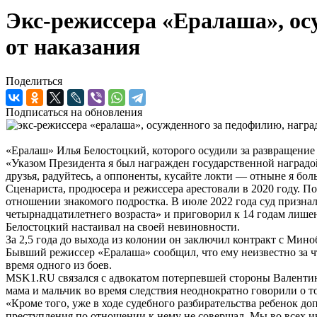
Экс-режиссера «Ералаша», ос
от наказания
Поделиться
Подписаться на обновления
«Ералаш» Илья Белостоцкий, которого осудили за развращение 
«Указом Президента я был награжден государственной наградой
друзья, радуйтесь, а оппоненты, кусайте локти — отныне я боль
Сценариста, продюсера и режиссера арестовали в 2020 году. По
отношении знакомого подростка. В июле 2022 года суд призна
четырнадцатилетнего возраста» и приговорил к 14 годам лишен
Белостоцкий настаивал на своей невиновности.
За 2,5 года до выхода из колонии он заключил контракт с Мин
Бывший режиссер «Ералаша» сообщил, что ему неизвестно за чт
время одного из боев.
MSK1.RU связался с адвокатом потерпевшей стороны Валентино
мама и мальчик во время следствия неоднократно говорили о т
«Кроме того, уже в ходе судебного разбирательства ребенок до
преступления по отношении к нему не совершал. Мы во всех и