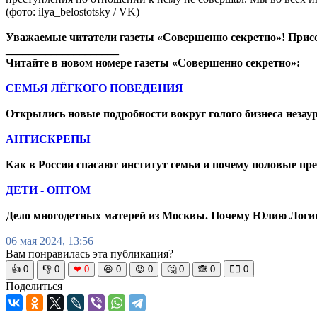
(фото: ilya_belostotsky / VK)
Уважаемые читатели газеты «Совершенно секретно»! Прис
____________________
Читайте в новом номере газеты «Совершенно секретно»:
СЕМЬЯ ЛЁГКОГО ПОВЕДЕНИЯ
Открылись новые подробности вокруг голого бизнеса неза
АНТИСКРЕПЫ
Как в России спасают институт семьи и почему половые пр
ДЕТИ - ОПТОМ
Дело многодетных матерей из Москвы. Почему Юлию Логин
06 мая 2024, 13:56
Вам понравилась эта публикация?
👍
0
👎
0
❤
0
😆
0
😡
0
🤔
0
🙈
0
🧘‍♀️
0
Поделиться