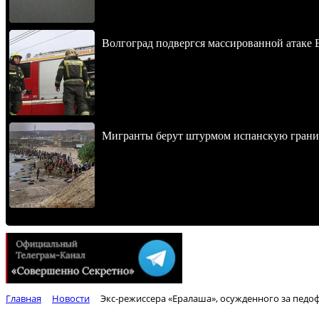
Волгоград подвергся массированной атаке
Мигранты берут штурмом испанскую границ
Главная
Новости
Экс-режиссера «Ералаша», осужденного за педо