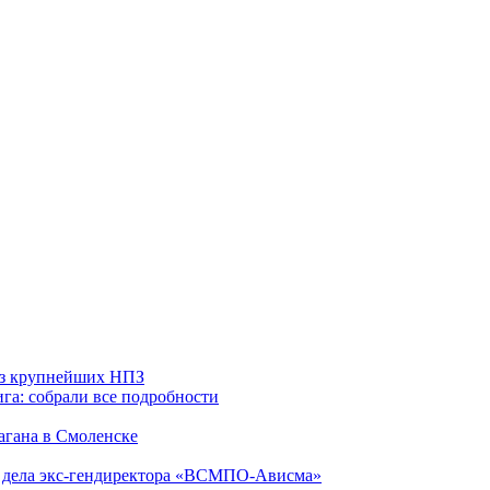
 из крупнейших НПЗ
га: собрали все подробности
агана в Смоленске
ю дела экс-гендиректора «ВСМПО-Ависма»