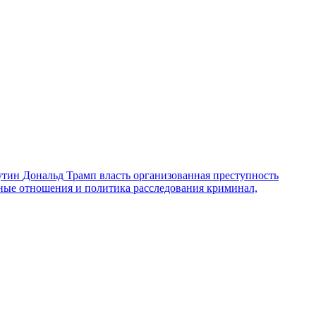
утин
Дональд Трамп
власть
организованная преступность
ные отношения и политика
расследования
криминал,