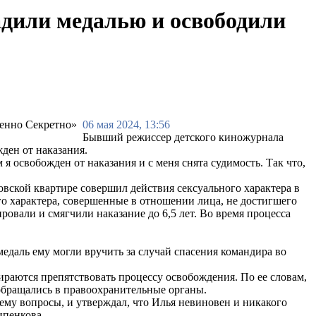
адили медалью и освободили
06 мая 2024, 13:56
Бывший режиссер детского киножурнала
ден от наказания.
 освобожден от наказания и с меня снята судимость. Так что,
ковской квартире совершил действия сексуального характера в
го характера, совершенные в отношении лица, не достигшего
овали и смягчили наказание до 6,5 лет. Во время процесса
едаль ему могли вручить за случай спасения командира во
раются препятствовать процессу освобождения. По ее словам,
 обращались в правоохранительные органы.
 ему вопросы, и утверждал, что Илья невиновен и никакого
ипенкова.