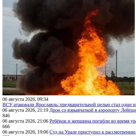
06 августа 2026, 09:34
ВСУ атаковали Ярославль: предварительной целью стал один
06 августа 2026, 21:19
Дрон со взрывчаткой в аэропорту Лейпци
846
06 августа 2026, 21:06
Ребёнок и женщина погибли во время ур
666
06 августа 2026, 19:06
Суд на Урале приступил к рассмотрени