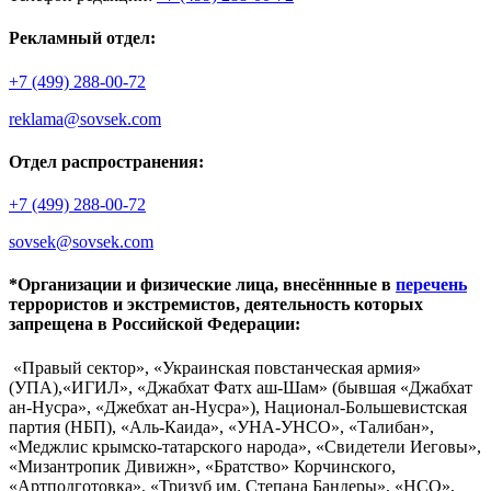
Рекламный отдел:
+7 (499) 288-00-72
reklama@sovsek.com
Отдел распространения:
+7 (499) 288-00-72
sovsek@sovsek.com
*Организации и физические лица, внесённные в
перечень
террористов и экстремистов, деятельность которых
запрещена в Российской Федерации:
«Правый сектор», «Украинская повстанческая армия»
(УПА),«ИГИЛ», «Джабхат Фатх аш-Шам» (бывшая «Джабхат
ан-Нусра», «Джебхат ан-Нусра»), Национал-Большевистская
партия (НБП), «Аль-Каида», «УНА-УНСО», «Талибан»,
«Меджлис крымско-татарского народа», «Свидетели Иеговы»,
«Мизантропик Дивижн», «Братство» Корчинского,
«Артподготовка», «Тризуб им. Степана Бандеры», «НСО»,