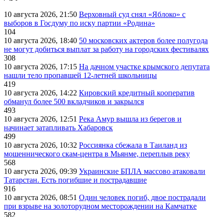
10 августа 2026, 21:50
Верховный суд снял «Яблоко» с
выборов в Госдуму по иску партии «Родина»
104
10 августа 2026, 18:40
50 московских актеров более полугода
не могут добиться выплат за работу на городских фестивалях
308
10 августа 2026, 17:15
На дачном участке крымского депутата
нашли тело пропавшей 12-летней школьницы
419
10 августа 2026, 14:22
Кировский кредитный кооператив
обманул более 500 вкладчиков и закрылся
493
10 августа 2026, 12:51
Река Амур вышла из берегов и
начинает затапливать Хабаровск
499
10 августа 2026, 10:32
Россиянка сбежала в Таиланд из
мошеннического скам-центра в Мьянме, переплыв реку
568
10 августа 2026, 09:39
Украинские БПЛА массово атаковали
Татарстан. Есть погибшие и пострадавшие
916
10 августа 2026, 08:51
Один человек погиб, двое пострадали
при взрыве на золоторудном месторождении на Камчатке
582