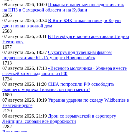
08 августа 2026, 10:00
Пожары и раненые: последствия атак
на НПЗ в Самарской области и на Кубани
2066
07 августа 2026, 20:34
В Ялте БЭК атаковал пляж, в Керчи
дрон попал в жилой дом
2588
07 августа 2026, 20:11
В Петербурге заочно арестовали Лидию
Невзорову
1677
07 августа 2026, 18:37
Сухогруз под турецким флагом
подвергся атаке БПЛА у порта Новороссийск
1713
07 августа 2026, 17:13
«Веселого молочника» Уолкера вместе
с семьей хотят выдворить из РФ
1734
07 августа 2026, 11:20
США попросили РФ освободить
бывшего морпеха Гилмана: он при смерти?
1689
07 августа 2026, 10:19
Украина ударила по складу Wildberries в
Екатеринбурге
2120
06 августа 2026, 21:19
Дрон со взрывчаткой в аэропорту
Лейпцига: собрали все подробности
2282
Все новости