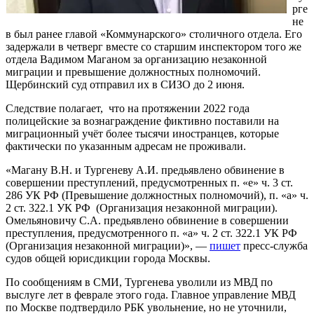
рге
не
в был ранее главой «Коммунарского» столичного отдела. Его
задержали в четверг вместе со старшим инспектором того же
отдела Вадимом Маганом за организацию незаконной
миграции и превышение должностных полномочий.
Щербинский суд отправил их в СИЗО до 2 июня.
Следствие полагает, что на протяжении 2022 года
полицейские за вознаграждение фиктивно поставили на
миграционный учёт более тысячи иностранцев, которые
фактически по указанным адресам не проживали.
«Магану В.Н. и Тургеневу А.И. предьявлено обвинение в
совершении преступлений, предусмотренных п. «е» ч. 3 ст.
286 УК РФ (Превышение должностных полномочий), п. «а» ч.
2 ст. 322.1 УК РФ (Организация незаконной миграции).
Омельяновичу С.А. предьявлено обвинение в совершении
преступления, предусмотренного п. «а» ч. 2 ст. 322.1 УК РФ
(Организация незаконной миграции)», —
пишет
пресс-служба
судов общей юрисдикции города Москвы.
По сообщениям в СМИ, Тургенева уволили из МВД по
выслуге лет в феврале этого года. Главное управление МВД
по Москве подтвердило РБК увольнение, но не уточнили,