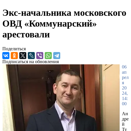
Экс-начальника московского
ОВД «Коммунарский»
арестовали
Поделиться
Подписаться на обновления
06
ап
рел
я
20
24,
14:
00
Ан
дре
й
Ту