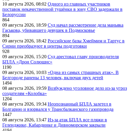
10 августа 2026, 08:02
Одного из главных участников
поставок некачественной тушёнки в зону СВО задержали в
Белоруссии
864
09 августа 2026, 18:59
Суд начал рассмотрение дела маньяка
Гаськова, убивавшего девушек в Подмосковье
894
09 августа 2026, 18:42
Российские базы Хмеймим и Тартус в
Сирии преобразуют в центры подготовки
928
09 августа 2026, 15:20
Суд арестовал главу производителя
БПЛА «Дрон Солюшнс»
1190
09 августа 2026, 10:03
«Одна из самых страшных атак». В
Белгороде ранены 13 человек, включая двух детей
1494
08 августа 2026, 19:59
Возбуждено уголовное дело из-за угроз
создателям «Колобка»
1204
08 августа 2026, 19:34
Неопознанный БПЛА залетел в
Болгарию и взорвался у Трансбалканского газопровода
1447
08 августа 2026, 13:47
Из-за атак БПЛА все пляжи в
Геленджике, Кабардинке и Дивноморском закрыли
4194