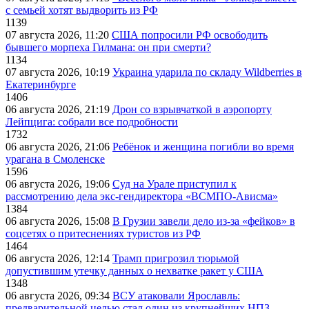
с семьей хотят выдворить из РФ
1139
07 августа 2026, 11:20
США попросили РФ освободить
бывшего морпеха Гилмана: он при смерти?
1134
07 августа 2026, 10:19
Украина ударила по складу Wildberries в
Екатеринбурге
1406
06 августа 2026, 21:19
Дрон со взрывчаткой в аэропорту
Лейпцига: собрали все подробности
1732
06 августа 2026, 21:06
Ребёнок и женщина погибли во время
урагана в Смоленске
1596
06 августа 2026, 19:06
Суд на Урале приступил к
рассмотрению дела экс-гендиректора «ВСМПО-Ависма»
1384
06 августа 2026, 15:08
В Грузии завели дело из-за «фейков» в
соцсетях о притеснениях туристов из РФ
1464
06 августа 2026, 12:14
Трамп пригрозил тюрьмой
допустившим утечку данных о нехватке ракет у США
1348
06 августа 2026, 09:34
ВСУ атаковали Ярославль:
предварительной целью стал один из крупнейших НПЗ