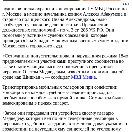
сот
рудников полка охраны и конвоирования ГУ МВД России по
г. Москве, а именно начальника конвоя Алексея Абакумова и
старшего полицейского Ивана Александрова, было
возбуждено уголовное дело по статье «Превышение
должностных полномочий» по ч. 3 ст. 286 УК РФ. Они
помогали участникам судебных заседаний, которые
проводятся 2-м Западным окружным военным судом в здании
Московского городского суда.
«Сотрудники попустительствовали нарушениям режима 18-ю
предполагаемыми участниками преступного сообщества во
главе с занимающим высшее положение в преступной
иерархии Олегом Медведевым, известным в криминальной
среде как Шишкан», — сообщает
МВД Медиа
.
Транспортировка мобильных телефонов при содействии
конвоиров на каждое судебное заседание происходила
необычным способом — в прямой кишке. Сим-карты были
замаскированы в пачках сигарет.
«Затем они передавали эти устройства своему главарю
Медведеву, который вел по ним телефонные разговоры в
перерывах судебного заседания, в том числе давая указания о
воздействии на неугодных ему свидетелей по уголовному