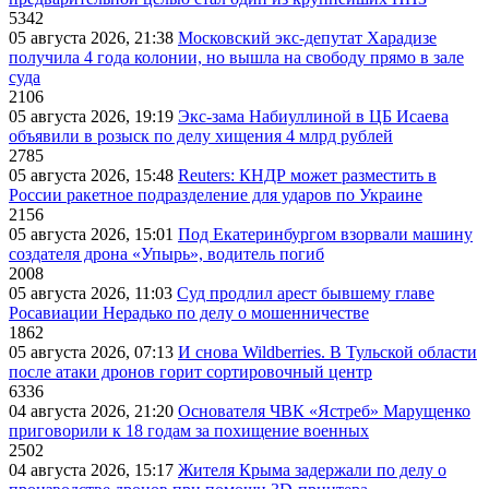
5342
05 августа 2026, 21:38
Московский экс-депутат Харадизе
получила 4 года колонии, но вышла на свободу прямо в зале
суда
2106
05 августа 2026, 19:19
Экс-зама Набиуллиной в ЦБ Исаева
объявили в розыск по делу хищения 4 млрд рублей
2785
05 августа 2026, 15:48
Reuters: КНДР может разместить в
России ракетное подразделение для ударов по Украине
2156
05 августа 2026, 15:01
Под Екатеринбургом взорвали машину
создателя дрона «Упырь», водитель погиб
2008
05 августа 2026, 11:03
Суд продлил арест бывшему главе
Росавиации Нерадько по делу о мошенничестве
1862
05 августа 2026, 07:13
И снова Wildberries. В Тульской области
после атаки дронов горит сортировочный центр
6336
04 августа 2026, 21:20
Основателя ЧВК «Ястреб» Марущенко
приговорили к 18 годам за похищение военных
2502
04 августа 2026, 15:17
Жителя Крыма задержали по делу о