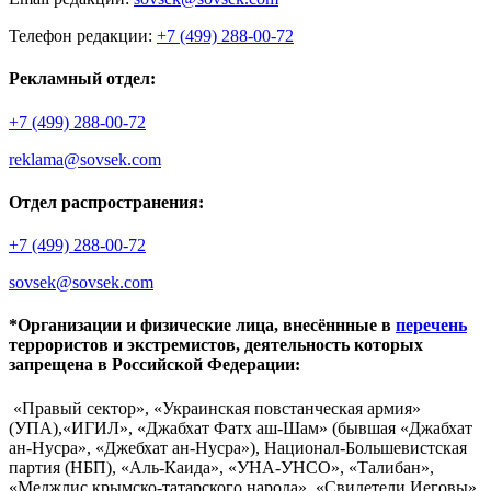
Телефон редакции:
+7 (499) 288-00-72
Рекламный отдел:
+7 (499) 288-00-72
reklama@sovsek.com
Отдел распространения:
+7 (499) 288-00-72
sovsek@sovsek.com
*Организации и физические лица, внесённные в
перечень
террористов и экстремистов, деятельность которых
запрещена в Российской Федерации:
«Правый сектор», «Украинская повстанческая армия»
(УПА),«ИГИЛ», «Джабхат Фатх аш-Шам» (бывшая «Джабхат
ан-Нусра», «Джебхат ан-Нусра»), Национал-Большевистская
партия (НБП), «Аль-Каида», «УНА-УНСО», «Талибан»,
«Меджлис крымско-татарского народа», «Свидетели Иеговы»,