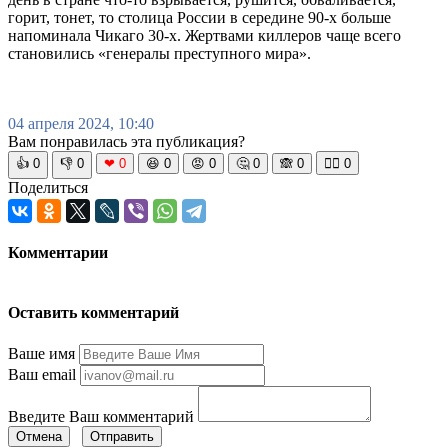
горит, тонет, то столица России в середине 90-х больше
напоминала Чикаго 30-х. Жертвами киллеров чаще всего
становились «генералы преступного мира».
04 апреля 2024, 10:40
Вам понравилась эта публикация?
👍
0
👎
0
❤
0
😆
0
😡
0
🤔
0
🙈
0
🧘‍♀️
0
Поделиться
Комментарии
Оставить комментарий
Ваше имя
Ваш email
Введите Ваш комментарий
Отмена
Отправить