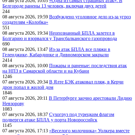
09 августа 2026, 10:03
«Одна из самых страшных атак». В
Белгороде ранены 13 человек, включая двух детей
244
08 августа 2026, 19:59
Возбуждено уголовное дело из-за угроз
создателям «Колобка»
551
08 августа 2026, 19:34
Неопознанный БПЛА залетел в
Болгарию и взорвался у Трансбалканского газопровода
690
08 августа 2026, 13:47
Из-за атак БПЛА все пляжи в
Геленджике, Кабардинке и Дивноморском закрыли
2414
08 августа 2026, 10:00
Пожары и раненые: последствия атак
на НПЗ в Самарской области и на Кубани
1246
07 августа 2026, 20:34
В Ялте БЭК атаковал пляж, в Керчи
дрон попал в жилой дом
1846
07 августа 2026, 20:11
В Петербурге заочно арестовали Лидию
Невзорову
1083
07 августа 2026, 18:37
Сухогруз под турецким флагом
подвергся атаке БПЛА у порта Новороссийск
1145
07 августа 2026, 17:13
«Веселого молочника» Уолкера вместе