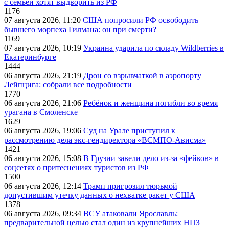
с семьей хотят выдворить из РФ
1176
07 августа 2026, 11:20
США попросили РФ освободить
бывшего морпеха Гилмана: он при смерти?
1169
07 августа 2026, 10:19
Украина ударила по складу Wildberries в
Екатеринбурге
1444
06 августа 2026, 21:19
Дрон со взрывчаткой в аэропорту
Лейпцига: собрали все подробности
1770
06 августа 2026, 21:06
Ребёнок и женщина погибли во время
урагана в Смоленске
1629
06 августа 2026, 19:06
Суд на Урале приступил к
рассмотрению дела экс-гендиректора «ВСМПО-Ависма»
1421
06 августа 2026, 15:08
В Грузии завели дело из-за «фейков» в
соцсетях о притеснениях туристов из РФ
1500
06 августа 2026, 12:14
Трамп пригрозил тюрьмой
допустившим утечку данных о нехватке ракет у США
1378
06 августа 2026, 09:34
ВСУ атаковали Ярославль:
предварительной целью стал один из крупнейших НПЗ