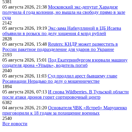
5381
05 августа 2026, 21:38
Московский экс-депутат Харадизе
получила 4 года колонии, но вышла на свободу прямо в зале
суда
2142
05 августа 2026, 19:19
Экс-зама Набиуллиной в ЦБ Исаева
объявили в розыск по делу хищения 4 млрд рублей
2828
05 августа 2026, 15:48
Reuters: КНДР может разместить в
России ракетное подразделение для ударов по Украине
2193
05 августа 2026, 15:01
Под Екатеринбургом взорвали машину
создателя дрона «Упырь», водитель погиб
2040
05 августа 2026, 11:03
Суд продлил арест бывшему главе
Росавиации Нерадько по делу о мошенничестве
1894
05 августа 2026, 07:13
И снова Wildberries. В Тульской области
после атаки дронов горит сортировочный центр
6382
04 августа 2026, 21:20
Основателя ЧВК «Ястреб» Марущенко
приговорили к 18 годам за похищение военных
2540
Все новости