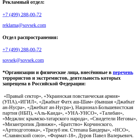
Рекламный отдел:
+7 (499) 288-00-72
reklama@sovsek.com
Отдел распространения:
+7 (499) 288-00-72
sovsek@sovsek.com
*Организации и физические лица, внесённные в
перечень
террористов и экстремистов, деятельность которых
запрещена в Российской Федерации:
«Правый сектор», «Украинская повстанческая армия»
(УПА),«ИГИЛ», «Джабхат Фатх аш-Шам» (бывшая «Джабхат
ан-Нусра», «Джебхат ан-Нусра»), Национал-Большевистская
партия (НБП), «Аль-Каида», «УНА-УНСО», «Талибан»,
«Меджлис крымско-татарского народа», «Свидетели Иеговы»,
«Мизантропик Дивижн», «Братство» Корчинского,
«Артподготовка», «Тризуб им. Степана Бандеры», «НСО»,
«Славянский союз», «Формат-18», Дуров Павел Валерьевич.