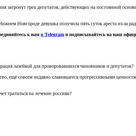
ния затронут трех депутатов, действующих на постоянной основе
 Нижнем Новгороде девушка получила пять суток ареста из-за ра
оединяйтесь к нам
в Telegram
и подписывайтесь на наш офи
ерация лазейкой для проворовавшихся чиновников и депутатов?
тво, ещё совсем недавно славившееся прогрессивными ценностям
ет тратиться на лечение россиян?