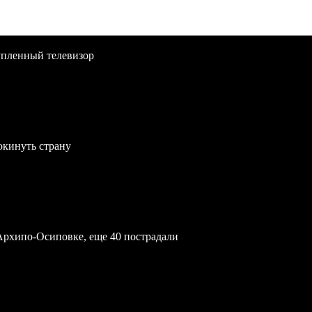
упленный телевизор
окинуть страну
Архипо-Осиповке, еще 40 пострадали