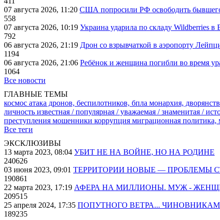
411
07 августа 2026, 11:20
США попросили РФ освободить бывшего 
558
07 августа 2026, 10:19
Украина ударила по складу Wildberries в
792
06 августа 2026, 21:19
Дрон со взрывчаткой в аэропорту Лейпци
1194
06 августа 2026, 21:06
Ребёнок и женщина погибли во время ур
1064
Все новости
ГЛАВНЫЕ ТЕМЫ
космос
атака дронов, беспилотников, бпла
монархия, дворянств
личность известная / популярная / уважаемая / знаменитая / ис
преступления
мошенники
коррупция
миграционная политика,
Все теги
ЭКСКЛЮЗИВЫ
13 марта 2023, 08:04
УБИТ НЕ НА ВОЙНЕ, НО НА РОДИНЕ
240626
03 июня 2023, 09:01
ТЕРРИТОРИИ НОВЫЕ — ПРОБЛЕМЫ 
190861
22 марта 2023, 17:19
АФЕРА НА МИЛЛИОНЫ. МУЖ - ЖЕН
209515
25 апреля 2024, 17:35
ПОПУТНОГО ВЕТРА... ЧИНОВНИКАМ
189235