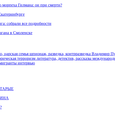
морпеха Гилмана: он при смерти?
 Екатеринбурге
га: собрали все подробности
агана в Смоленске
о, царская семья
шпионаж, разведка, контрразведка
Владимир П
торическая
терроризм
литература, детектив, рассказы
международ
 мигранты
интервью
СТАРЫЕ
ЩИНА
?