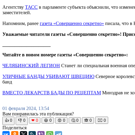
Агентству
ТАСС
в парламенте субъекта объяснили, что измене
заместителей.
Напомним, ранее
газета «Совершенно секретно»
писала, что в
Уважаемые читатели газеты «Совершенно секретно»! Прис
____________________
Читайте в новом номере газеты «Совершенно секретно»:
ЧЕЛЯБИНСКИЙ ЛЕГИОН
Станет ли специальная военная оп
УЛИЧНЫЕ БАНДЫ УБИВАЮТ ШВЕЦИЮ
Северное королевс
банд
ВМЕСТО ЛЕКАРСТВ БАДЫ ПО РЕЦЕПТАМ
Минздрав не хоч
01 февраля 2024, 13:54
Вам понравилась эта публикация?
👍
0
👎
0
❤
0
😆
0
😡
0
🤔
0
🙈
0
🧘‍♀️
0
Поделиться