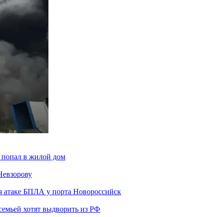
 попал в жилой дом
Невзорову
я атаке БПЛА у порта Новороссийск
семьей хотят выдворить из РФ