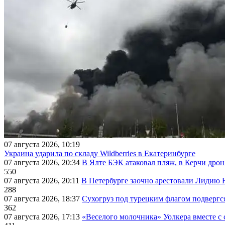
07 августа 2026, 10:19
Украина ударила по складу Wildberries в Екатеринбурге
07 августа 2026, 20:34
В Ялте БЭК атаковал пляж, в Керчи дрон
550
07 августа 2026, 20:11
В Петербурге заочно арестовали Лидию 
288
07 августа 2026, 18:37
Сухогруз под турецким флагом подвергс
362
07 августа 2026, 17:13
«Веселого молочника» Уолкера вместе с 