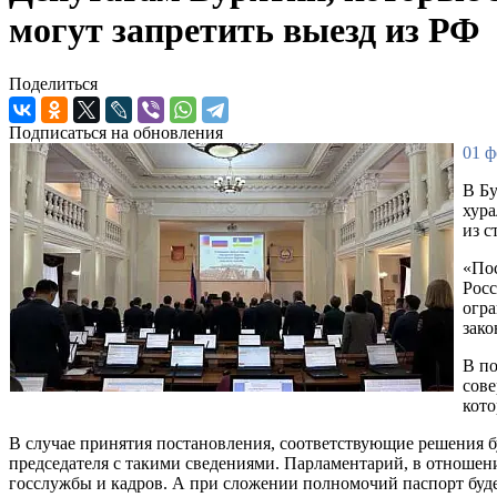
могут запретить выезд из РФ
Поделиться
Подписаться на обновления
01 ф
В Бу
хура
из с
«Пос
Росс
огра
зако
В по
сове
кото
В случае принятия постановления, соответствующие решения б
председателя с такими сведениями. Парламентарий, в отношении
госслужбы и кадров. А при сложении полномочий паспорт буде