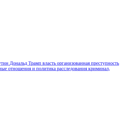
утин
Дональд Трамп
власть
организованная преступность
ные отношения и политика
расследования
криминал,