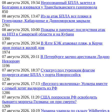
08 августа 2026, 19:34
Неопознанный БПЛА залетел в
Болгарию и взорвался у Трансбалканского газопровода
850
08 августа 2026, 13:47
Из-за атак БПЛА все пляжи в
Геленджике, Кабардинке и Дивноморском закрыли
2761
08 августа 2026, 10:00
Пожары и раненые: последствия атак
на НПЗ в Самарской области и на Кубани
1390
07 августа 2026, 20:34
В Ялте БЭК атаковал пляж, в Керчи
дрон попал в жилой дом
1974
07 августа 2026, 20:11
В Петербурге заочно арестовали Лидию
Невзорову
1196
07 августа 2026, 18:37
Сухогруз под турецким флагом
подвергся атаке БПЛА у порта Новороссийск
1236
07 августа 2026, 17:13
«Веселого молочника» Уолкера вместе
с семьей хотят выдворить из РФ
1286
07 августа 2026, 11:20
США попросили РФ освободить
бывшего морпеха Гилмана: он при смерти?
1269
07 августа 2026, 10:19
Украина ударила по складу Wildberries в