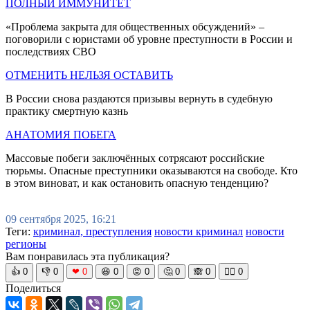
ПОЛНЫЙ ИММУНИТЕТ
«Проблема закрыта для общественных обсуждений» –
поговорили с юристами об уровне преступности в России и
последствиях СВО
ОТМЕНИТЬ НЕЛЬЗЯ ОСТАВИТЬ
В России снова раздаются призывы вернуть в судебную
практику смертную казнь
АНАТОМИЯ ПОБЕГА
Массовые побеги заключённых сотрясают российские
тюрьмы. Опасные преступники оказываются на свободе. Кто
в этом виноват, и как остановить опасную тенденцию?
09 сентября 2025, 16:21
Теги:
криминал, преступления
новости криминал
новости
регионы
Вам понравилась эта публикация?
👍
0
👎
0
❤
0
😆
0
😡
0
🤔
0
🙈
0
🧘‍♀️
0
Поделиться