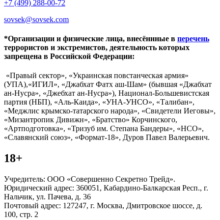
+7 (499) 288-00-72
sovsek@sovsek.com
*Организации и физические лица, внесённные в
перечень
террористов и экстремистов, деятельность которых
запрещена в Российской Федерации:
«Правый сектор», «Украинская повстанческая армия»
(УПА),«ИГИЛ», «Джабхат Фатх аш-Шам» (бывшая «Джабхат
ан-Нусра», «Джебхат ан-Нусра»), Национал-Большевистская
партия (НБП), «Аль-Каида», «УНА-УНСО», «Талибан»,
«Меджлис крымско-татарского народа», «Свидетели Иеговы»,
«Мизантропик Дивижн», «Братство» Корчинского,
«Артподготовка», «Тризуб им. Степана Бандеры», «НСО»,
«Славянский союз», «Формат-18», Дуров Павел Валерьевич.
18+
Учредитель: ООО «Совершенно Секретно Трейд».
Юридический адрес: 360051, Кабардино-Балкарская Респ., г.
Нальчик, ул. Пачева, д. 36
Почтовый адрес: 127247, г. Москва, Дмитровское шоссе, д.
100, стр. 2