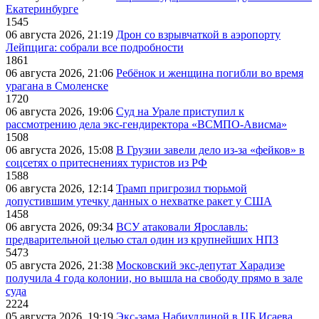
Екатеринбурге
1545
06 августа 2026, 21:19
Дрон со взрывчаткой в аэропорту
Лейпцига: собрали все подробности
1861
06 августа 2026, 21:06
Ребёнок и женщина погибли во время
урагана в Смоленске
1720
06 августа 2026, 19:06
Суд на Урале приступил к
рассмотрению дела экс-гендиректора «ВСМПО-Ависма»
1508
06 августа 2026, 15:08
В Грузии завели дело из-за «фейков» в
соцсетях о притеснениях туристов из РФ
1588
06 августа 2026, 12:14
Трамп пригрозил тюрьмой
допустившим утечку данных о нехватке ракет у США
1458
06 августа 2026, 09:34
ВСУ атаковали Ярославль:
предварительной целью стал один из крупнейших НПЗ
5473
05 августа 2026, 21:38
Московский экс-депутат Харадизе
получила 4 года колонии, но вышла на свободу прямо в зале
суда
2224
05 августа 2026, 19:19
Экс-зама Набиуллиной в ЦБ Исаева