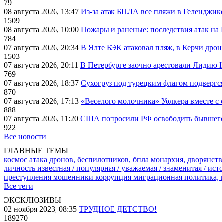
79
08 августа 2026, 13:47
Из-за атак БПЛА все пляжи в Геленджик
1509
08 августа 2026, 10:00
Пожары и раненые: последствия атак на
784
07 августа 2026, 20:34
В Ялте БЭК атаковал пляж, в Керчи дрон
1503
07 августа 2026, 20:11
В Петербурге заочно арестовали Лидию 
769
07 августа 2026, 18:37
Сухогруз под турецким флагом подвергс
870
07 августа 2026, 17:13
«Веселого молочника» Уолкера вместе с 
888
07 августа 2026, 11:20
США попросили РФ освободить бывшего 
922
Все новости
ГЛАВНЫЕ ТЕМЫ
космос
атака дронов, беспилотников, бпла
монархия, дворянств
личность известная / популярная / уважаемая / знаменитая / ис
преступления
мошенники
коррупция
миграционная политика,
Все теги
ЭКСКЛЮЗИВЫ
02 ноября 2023, 08:35
ТРУДНОЕ ДЕТСТВО!
189270