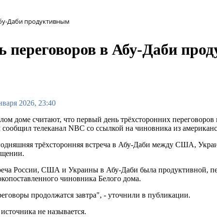
Абу-Даби продуктивным
ь переговоров в Абу-Даби про
нваря 2026, 23:40
лом доме считают, что первый день трёхсторонних переговоро
 сообщил телеканал NBC со ссылкой на чиновника из американ
одняшняя трёхсторонняя встреча в Абу-Даби между США, Украин
бщении.
еча России, США и Украины в Абу-Даби была продуктивной, пе
копоставленного чиновника Белого дома.
еговоры продолжатся завтра", - уточнили в публикации.
источника не называется.