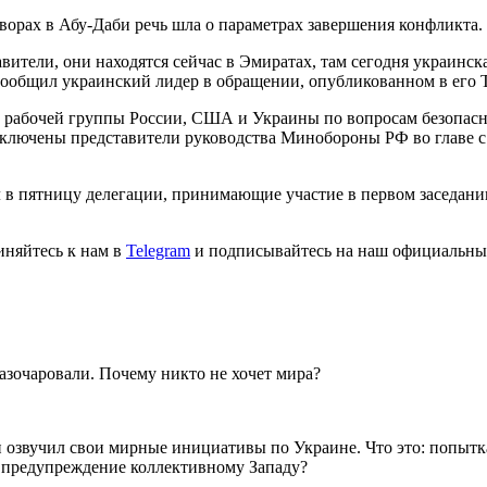
ворах в Абу-Даби речь шла о параметрах завершения конфликта.
ители, они находятся сейчас в Эмиратах, там сегодня украинска
 сообщил украинский лидер в обращении, опубликованном в его T
 рабочей группы России, США и Украины по вопросам безопасно
ключены представители руководства Минобороны РФ во главе с
в пятницу делегации, принимающие участие в первом заседани
иняйтесь к нам в
Telegram
и подписывайтесь на наш официальны
разочаровали. Почему никто не хочет мира?
звучил свои мирные инициативы по Украине. Что это: попытка
 предупреждение коллективному Западу?