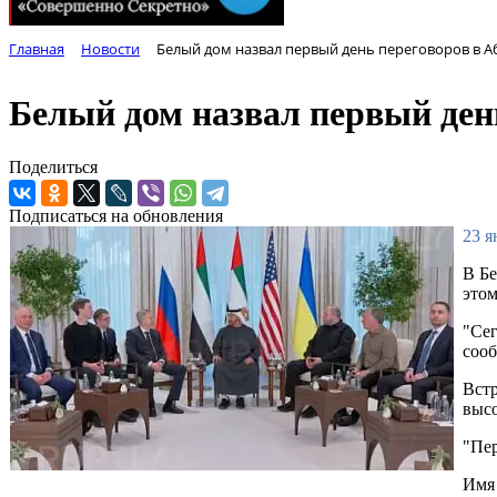
Главная
Новости
Белый дом назвал первый день переговоров в 
Белый дом назвал первый ден
Поделиться
Подписаться на обновления
23 я
В Бе
этом
"Сег
соо
Встр
высо
"Пер
Имя 