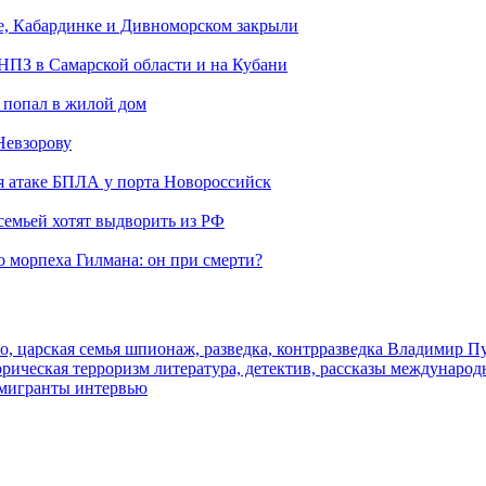
е, Кабардинке и Дивноморском закрыли
 НПЗ в Самарской области и на Кубани
 попал в жилой дом
Невзорову
я атаке БПЛА у порта Новороссийск
семьей хотят выдворить из РФ
морпеха Гилмана: он при смерти?
о, царская семья
шпионаж, разведка, контрразведка
Владимир П
торическая
терроризм
литература, детектив, рассказы
международ
 мигранты
интервью