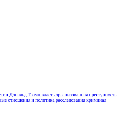
утин
Дональд Трамп
власть
организованная преступность
ные отношения и политика
расследования
криминал,