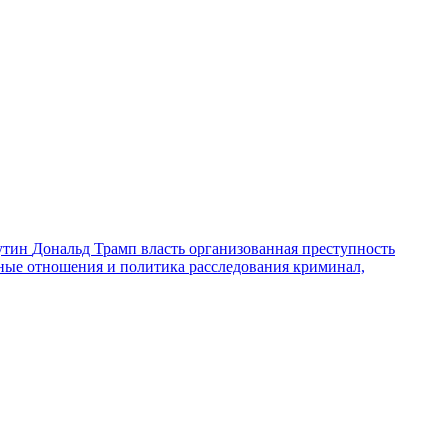
утин
Дональд Трамп
власть
организованная преступность
ные отношения и политика
расследования
криминал,