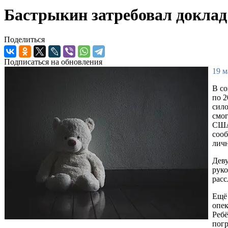
Бастрыкин затребовал доклад
Поделиться
Подписаться на обновления
19 м
В со
по 2
сило
смог
США 
сооб
лич
Деву
руко
расс
Ещё 
опек
Ребё
погр