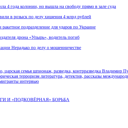
ла 4 года колонии, но вышла на свободу прямо в зале суда
вили в розыск по делу хищения 4 млрд рублей
и ракетное подразделение для ударов по Украине
здателя дрона «Упырь», водитель погиб
иации Нерадько по делу о мошенничестве
о, царская семья
шпионаж, разведка, контрразведка
Владимир П
торическая
терроризм
литература, детектив, рассказы
международ
 мигранты
интервью
ИГИ И «ПОДКОВЁРНАЯ» БОРЬБА