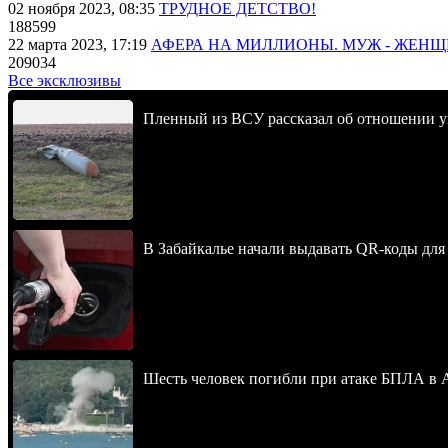
02 ноября 2023, 08:35
ТРУДНОЕ ДЕТСТВО!
188599
22 марта 2023, 17:19
АФЕРА НА МИЛЛИОНЫ. МУЖ - ЖЕН
209034
Все эксклюзивы
Пленный из ВСУ рассказал об отношении у
В Забайкалье начали выдавать QR-коды для
Шесть человек погибли при атаке БПЛА в 