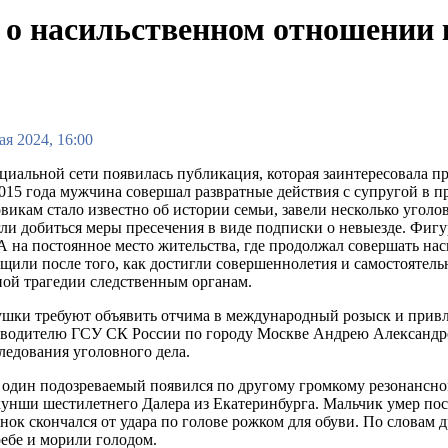
 о насильственном отношении 
ая 2024, 16:00
циальной сети появилась публикация, которая заинтересовала пр
015 года мужчина совершал развратные действия с супругой в пр
викам стало известно об истории семьи, завели несколько уго
ли добиться меры пресечения в виде подписки о невыезде. Фигу
на постоянное место жительства, где продолжал совершать нас
щили после того, как достигли совершеннолетия и самостоятель
ной трагедии следственным органам.
шки требуют объявить отчима в международный розыск и привл
водителю ГСУ СК России по городу Москве Андрею Александров
ледования уголовного дела.
один подозреваемый появился по другому громкому резонансному
унши шестилетнего Далера из Екатеринбурга. Мальчик умер посл
нок скончался от удара по голове рожком для обуви. По словам 
ебе и морили голодом.