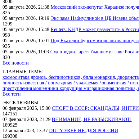
3000
05 августа 2026, 21:38
Московский экс-депутат Харадизе получи
825
05 августа 2026, 19:19
Экс-зама Набиуллиной в ЦБ Исаева объя
1299
05 августа 2026, 15:48
Reuters: КНДР может разместить в Росси
998
05 августа 2026, 15:01
Под Екатеринбургом взорвали машину со
935
05 августа 2026, 11:03
Суд продлил арест бывшему главе Росав
830
Все новости
ГЛАВНЫЕ ТЕМЫ
космос
атака дронов, беспилотников, бпла
монархия, дворянств
личность известная / популярная / уважаемая / знаменитая / ис
преступления
мошенники
коррупция
миграционная политика,
Все теги
ЭКСКЛЮЗИВЫ
06 февраля 2025, 15:00
СПОРТ В СССР: СКАНДАЛЫ, ИНТР
147151
07 февраля 2023, 21:29
ВНИМАНИЕ, НЕ РАЗЫСКИВАЮТ!
189925
12 января 2023, 13:37
DUTY FREE НЕ ДЛЯ РОССИИ
199308