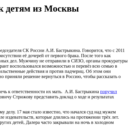
к детям из Москвы
едседателя СК России А.И. Бастрыкина. Говорится, что с 2011
исутствии её дочерей от первого брака. После того как
ловных дел. Мужчину не отправили в СИЗО, органы прокуратуры
рант воспользовался возможностью и перевёз всю семью в
ильственные действия и против падчериц. Об этом они
но приняли решение вернуться в Россию, чтобы рассказать о
ечь к ответственности их мать. А.И. Бастрыкина
поручил
ичу Стрижову представить доклад о ходе и результатах
 делу. 17 мая стало известно, что начался суд над мужем
е издевательств, которые длились на протяжении трёх лет.
других детей, Далера часто закрывали на ночь в холодном