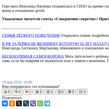
Горе-мать Вероника Наумова отправилась в СИЗО на время следс
жены в отношении детей.
Уважаемые читатели газеты «Совершенно секретно»! Прис
____________________
СЕМЬЯ ЛЁГКОГО ПОВЕДЕНИЯ
Открылись новые подробност
В РФ ЗАДЕРЖАЛИ ЖЕНЩИНУ, КОТОРУЮ 16 ЛЕТ НАЗА
Новгорода Антонину Мартынову, обвиняемую в покушении на д
НЕОБХОДИМАЯ САМООБОРОНА
Мать трёхлетнего ребёнка 
сама, если бы вовремя не выхватила нож у пьяного мужчины. По
19 мая 2024, 16:00
Вам понравилась эта публикация?
👍
0
👎
0
❤
0
😆
0
😡
0
🤔
0
🙈
0
🧘‍♀️
0
Поделиться