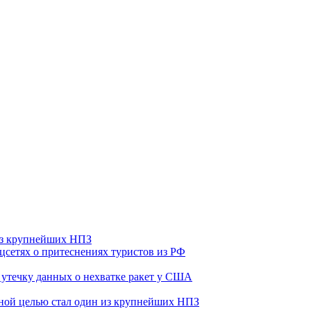
 из крупнейших НПЗ
оцсетях о притеснениях туристов из РФ
утечку данных о нехватке ракет у США
ьной целью стал один из крупнейших НПЗ