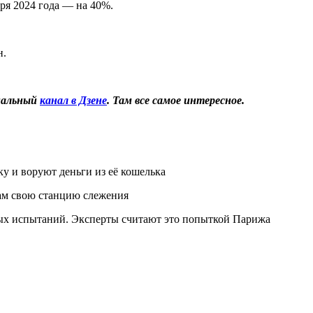
аря 2024 года — на 40%.
н.
иальный
канал в Дзене
. Там все самое интересное.
у и воруют деньги из её кошелька
ам свою станцию слежения
ых испытаний. Эксперты считают это попыткой Парижа