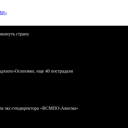
МИ»
окинуть страну
Архипо-Осиповке, еще 40 пострадали
дела экс-гендиректора «ВСМПО-Ависма»