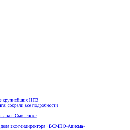
 из крупнейших НПЗ
га: собрали все подробности
агана в Смоленске
ю дела экс-гендиректора «ВСМПО-Ависма»