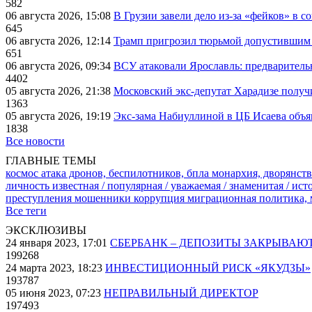
582
06 августа 2026, 15:08
В Грузии завели дело из-за «фейков» в с
645
06 августа 2026, 12:14
Трамп пригрозил тюрьмой допустившим 
651
06 августа 2026, 09:34
ВСУ атаковали Ярославль: предварител
4402
05 августа 2026, 21:38
Московский экс-депутат Харадизе получи
1363
05 августа 2026, 19:19
Экс-зама Набиуллиной в ЦБ Исаева объя
1838
Все новости
ГЛАВНЫЕ ТЕМЫ
космос
атака дронов, беспилотников, бпла
монархия, дворянств
личность известная / популярная / уважаемая / знаменитая / ис
преступления
мошенники
коррупция
миграционная политика,
Все теги
ЭКСКЛЮЗИВЫ
24 января 2023, 17:01
СБЕРБАНК – ДЕПОЗИТЫ ЗАКРЫВАЮ
199268
24 марта 2023, 18:23
ИНВЕСТИЦИОННЫЙ РИСК «ЯКУДЗЫ»
193787
05 июня 2023, 07:23
НЕПРАВИЛЬНЫЙ ДИРЕКТОР
197493