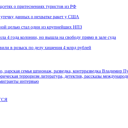
оцсетях о притеснениях туристов из РФ
утечку данных о нехватке ракет у США
ьной целью стал один из крупнейших НПЗ
ла 4 года колонии, но вышла на свободу прямо в зале суда
вили в розыск по делу хищения 4 млрд рублей
о, царская семья
шпионаж, разведка, контрразведка
Владимир П
торическая
терроризм
литература, детектив, рассказы
международ
 мигранты
интервью
ТСЯ