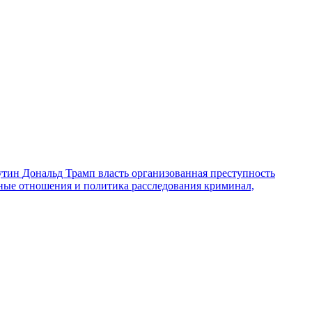
утин
Дональд Трамп
власть
организованная преступность
ные отношения и политика
расследования
криминал,