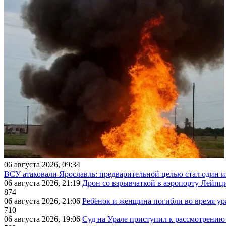
06 августа 2026, 09:34
ВСУ атаковали Ярославль: предварительной целью стал один
06 августа 2026, 21:19
Дрон со взрывчаткой в аэропорту Лейпци
874
06 августа 2026, 21:06
Ребёнок и женщина погибли во время ур
710
06 августа 2026, 19:06
Суд на Урале приступил к рассмотрени