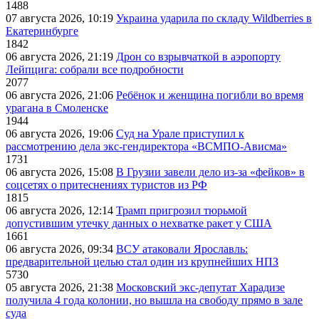
1488
07 августа 2026, 10:19
Украина ударила по складу Wildberries в
Екатеринбурге
1842
06 августа 2026, 21:19
Дрон со взрывчаткой в аэропорту
Лейпцига: собрали все подробности
2077
06 августа 2026, 21:06
Ребёнок и женщина погибли во время
урагана в Смоленске
1944
06 августа 2026, 19:06
Суд на Урале приступил к
рассмотрению дела экс-гендиректора «ВСМПО-Ависма»
1731
06 августа 2026, 15:08
В Грузии завели дело из-за «фейков» в
соцсетях о притеснениях туристов из РФ
1815
06 августа 2026, 12:14
Трамп пригрозил тюрьмой
допустившим утечку данных о нехватке ракет у США
1661
06 августа 2026, 09:34
ВСУ атаковали Ярославль:
предварительной целью стал один из крупнейших НПЗ
5730
05 августа 2026, 21:38
Московский экс-депутат Харадизе
получила 4 года колонии, но вышла на свободу прямо в зале
суда