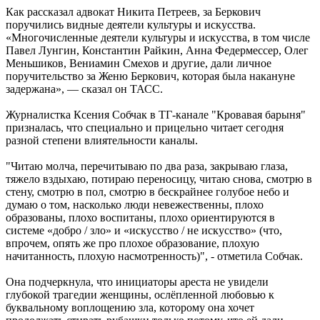
Как рассказал адвокат Никита Петреев, за Беркович
поручились видные деятели культуры и искусства.
«Многочисленные деятели культуры и искусства, в том числе
Павел Лунгин, Константин Райкин, Анна Федермессер, Олег
Меньшиков, Вениамин Смехов и другие, дали личное
поручительство за Женю Беркович, которая была накануне
задержана», — сказал он ТАСС.
Журналистка Ксения Собчак в ТГ-канале "Кровавая барыня"
призналась, что специально и прицельно читает сегодня
разной степени влиятельности каналы.
"Читаю молча, перечитываю по два раза, закрываю глаза,
тяжело вздыхаю, потираю переносицу, читаю снова, смотрю в
стену, смотрю в пол, смотрю в бескрайнее голубое небо и
думаю о том, насколько люди невежественны, плохо
образованы, плохо воспитаны, плохо ориентируются в
системе «добро / зло» и «искусство / не искусство» (что,
впрочем, опять же про плохое образование, плохую
начитанность, плохую насмотренность)", - отметила Собчак.
Она подчеркнула, что инициаторы ареста не увидели
глубокой трагедии женщины, ослёпленной любовью к
буквальному воплощению зла, которому она хочет