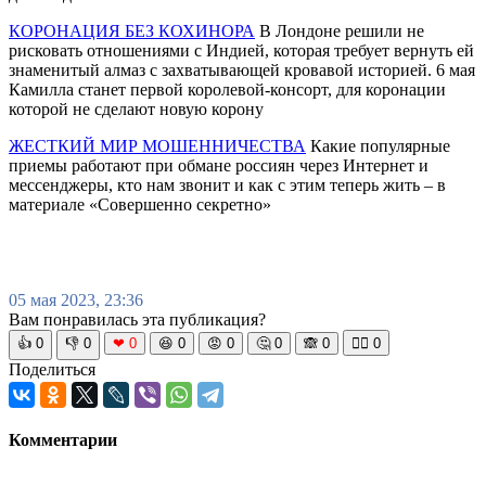
КОРОНАЦИЯ БЕЗ КОХИНОРА
В Лондоне решили не
рисковать отношениями с Индией, которая требует вернуть ей
знаменитый алмаз с захватывающей кровавой историей. 6 мая
Камилла станет первой королевой-консорт, для коронации
которой не сделают новую корону
ЖЕСТКИЙ МИР МОШЕННИЧЕСТВА
Какие популярные
приемы работают при обмане россиян через Интернет и
мессенджеры, кто нам звонит и как с этим теперь жить – в
материале «Совершенно секретно»
05 мая 2023, 23:36
Вам понравилась эта публикация?
👍
0
👎
0
❤
0
😆
0
😡
0
🤔
0
🙈
0
🧘‍♀️
0
Поделиться
Комментарии