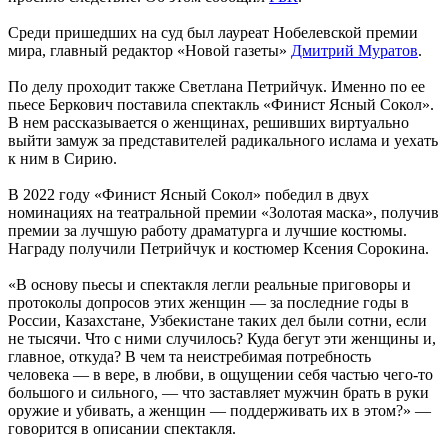
Среди пришедших на суд был лауреат Нобелевской премии
мира, главный редактор «Новой газеты»
Дмитрий Муратов
.
По делу проходит также Светлана Петрийчук. Именно по ее
пьесе Беркович поставила спектакль «Финист Ясный Сокол».
В нем рассказывается о женщинах, решивших виртуально
выйти замуж за представителей радикального ислама и уехать
к ним в Сирию.
В 2022 году «Финист Ясный Сокол» победил в двух
номинациях на театральной премии «Золотая маска», получив
премии за лучшую работу драматурга и лучшие костюмы.
Награду получили Петрийчук и костюмер Ксения Сорокина.
«В основу пьесы и спектакля легли реальные приговоры и
протоколы допросов этих женщин — за последние годы в
России, Казахстане, Узбекистане таких дел были сотни, если
не тысячи. Что с ними случилось? Куда бегут эти женщины и,
главное, откуда? В чем та неистребимая потребность
человека — в вере, в любви, в ощущении себя частью чего-то
большого и сильного, — что заставляет мужчин брать в руки
оружие и убивать, а женщин — поддерживать их в этом?» —
говорится в описании спектакля.