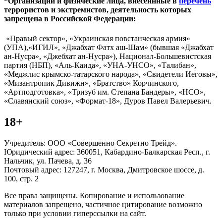
*Организации и физические лица, внесённные в
перечень
террористов и экстремистов, деятельность которых
запрещена в Российской Федерации:
«Правый сектор», «Украинская повстанческая армия»
(УПА),«ИГИЛ», «Джабхат Фатх аш-Шам» (бывшая «Джабхат
ан-Нусра», «Джебхат ан-Нусра»), Национал-Большевистская
партия (НБП), «Аль-Каида», «УНА-УНСО», «Талибан»,
«Меджлис крымско-татарского народа», «Свидетели Иеговы»,
«Мизантропик Дивижн», «Братство» Корчинского,
«Артподготовка», «Тризуб им. Степана Бандеры», «НСО»,
«Славянский союз», «Формат-18», Дуров Павел Валерьевич.
18+
Учредитель: ООО «Совершенно Секретно Трейд».
Юридический адрес: 360051, Кабардино-Балкарская Респ., г.
Нальчик, ул. Пачева, д. 36
Почтовый адрес: 127247, г. Москва, Дмитровское шоссе, д.
100, стр. 2
Все права защищены. Копирование и использование
материалов запрещено, частичное цитирование возможно
только при условии гиперссылки на сайт.