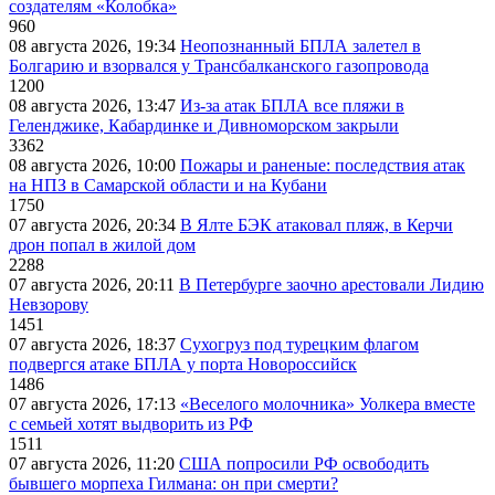
создателям «Колобка»
960
08 августа 2026, 19:34
Неопознанный БПЛА залетел в
Болгарию и взорвался у Трансбалканского газопровода
1200
08 августа 2026, 13:47
Из-за атак БПЛА все пляжи в
Геленджике, Кабардинке и Дивноморском закрыли
3362
08 августа 2026, 10:00
Пожары и раненые: последствия атак
на НПЗ в Самарской области и на Кубани
1750
07 августа 2026, 20:34
В Ялте БЭК атаковал пляж, в Керчи
дрон попал в жилой дом
2288
07 августа 2026, 20:11
В Петербурге заочно арестовали Лидию
Невзорову
1451
07 августа 2026, 18:37
Сухогруз под турецким флагом
подвергся атаке БПЛА у порта Новороссийск
1486
07 августа 2026, 17:13
«Веселого молочника» Уолкера вместе
с семьей хотят выдворить из РФ
1511
07 августа 2026, 11:20
США попросили РФ освободить
бывшего морпеха Гилмана: он при смерти?