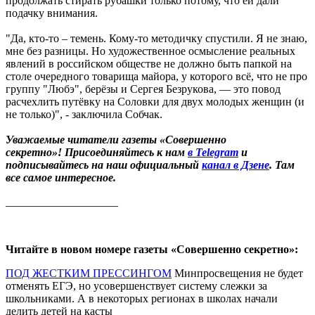
продолжать стирать рубашки только потому, что ей дали
подачку внимания.
"Да, кто-то – темень. Кому-то методичку спустили. Я не знаю,
мне без разницы. Но художественное осмысление реальных
явлений в российском обществе не должно быть папкой на
столе очередного товарища майора, у которого всё, что не про
группу "Любэ", берёзы и Сергея Безрукова, — это повод
расчехлить путёвку на Соловки для двух молодых женщин (и
не только)", - заключила Собчак.
Уважаемые читатели газеты «Совершенно
секретно»! Присоединяйтесь к нам
в Telegram
и
подписывайтесь на наш официальный
канал в Дзене
. Там
все самое интересное.
____________________
Читайте в новом номере газеты «Совершенно секретно»:
ПОД ЖЕСТКИМ ПРЕССИНГОМ
Минпросвещения не будет
отменять ЕГЭ, но усовершенствует систему слежки за
школьниками. А в некоторых регионах в школах начали
делить детей на касты