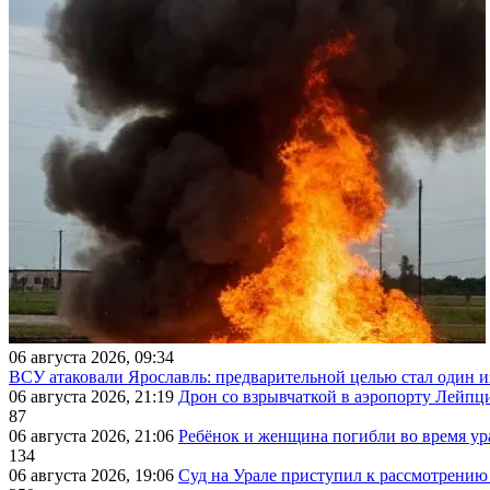
06 августа 2026, 09:34
ВСУ атаковали Ярославль: предварительной целью стал один
06 августа 2026, 21:19
Дрон со взрывчаткой в аэропорту Лейпци
87
06 августа 2026, 21:06
Ребёнок и женщина погибли во время ур
134
06 августа 2026, 19:06
Суд на Урале приступил к рассмотрени