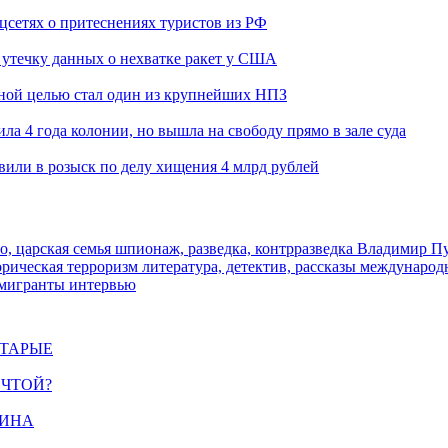
оцсетях о притеснениях туристов из РФ
утечку данных о нехватке ракет у США
ьной целью стал один из крупнейших НПЗ
ла 4 года колонии, но вышла на свободу прямо в зале суда
вили в розыск по делу хищения 4 млрд рублей
о, царская семья
шпионаж, разведка, контрразведка
Владимир П
торическая
терроризм
литература, детектив, рассказы
международ
 мигранты
интервью
СТАРЫЕ
ЕЧТОЙ?
ЩИНА