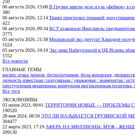
250
06 августа 2026, 15:08
В Грузии завели дело из-за «фейков» в с
380
06 августа 2026, 12:14
Трамп пригрозил тюрьмой допустившим 
422
06 августа 2026, 09:34
ВСУ атаковали Ярославль: предварител
3775
05 августа 2026, 21:38
Московский экс-депутат Харадизе получи
1024
05 августа 2026, 19:19
Экс-зама Набиуллиной в ЦБ Исаева объя
1552
Все новости
ГЛАВНЫЕ ТЕМЫ
космос
атака дронов, беспилотников, бпла
монархия, дворянств
личность известная / популярная / уважаемая / знаменитая / ис
преступления
мошенники
коррупция
миграционная политика,
Все теги
ЭКСКЛЮЗИВЫ
03 июня 2023, 09:01
ТЕРРИТОРИИ НОВЫЕ — ПРОБЛЕМЫ 
190520
28 мая 2024, 08:50
ЭТО ЛИ НАЗЫВАЕТСЯ ГРУЗИНСКОЙ М
304477
22 марта 2023, 17:19
АФЕРА НА МИЛЛИОНЫ. МУЖ - ЖЕН
209130