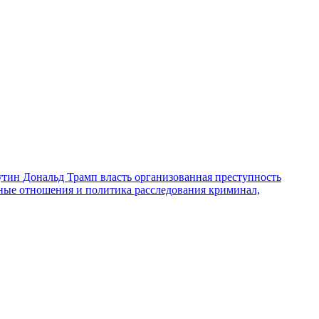
утин
Дональд Трамп
власть
организованная преступность
ные отношения и политика
расследования
криминал,