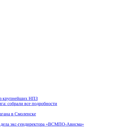
 из крупнейших НПЗ
га: собрали все подробности
агана в Смоленске
ю дела экс-гендиректора «ВСМПО-Ависма»