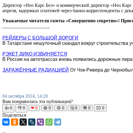
Директор «Нео Карс Бел» и коммерческий директор «Нео Карс
апреля, задержках платежей через банки-корреспонденты с дека
Уважаемые читатели газеты «Совершенно секретно»! Прис
____________________
РЕЙДЕРЫ С БОЛЬШОЙ ДОРОГИ
В Татарстане нешуточный скандал вокруг строительства 
РЭКЕТ ДИКО ИЗВИНЯЕТСЯ
В России на автотрассах вновь появились дорожные пир
ЗАРАЖЁННЫЕ РАДИАЦИЕЙ
От Чок-Ривера до Чернобыля
04 октября 2024, 14:20
Вам понравилась эта публикация?
👍
0
👎
0
❤
0
😆
0
😡
0
🤔
0
🙈
0
🧘‍♀️
0
Поделиться