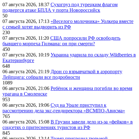
07 августа 2026, 18:37
Сухогруз под турецким флагом
подвергся атаке БПЛА у порта Новороссийск
50
07 августа 2026, 17:13
«Веселого молочника» Уолкера вместе
с семьей хотят выдворить из РФ
230
07 августа 2026, 11:20
США попросили РФ освободить
бывшего морпеха Гилмана: он при смерти?
450
07 августа 2026, 10:19
Украина ударила по складу Wildberries в
Екатеринбурге
648
06 августа 2026, 21:19
Дрон со взрывчаткой в аэропорту
Лейпцига: собрали все подробности
1089
06 августа 2026, 21:06
Ребёнок и женщина погибли во время
урагана в Смоленске
953
06 августа 2026, 19:06
Суд на Урале приступил к
рассмотрению дела экс-гендиректора «ВСМПО-Ависма»
765
06 августа 2026, 15:08
В Грузии завели дело из-за «фейков» в
соцсетях о притеснениях туристов из РФ
845
06 августа 2026, 12:14
Трамп пригрозил тюрьмой