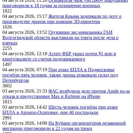
04 августа 2026, 21:20
Основателя ЧВК «Ястреб» Марущенко
приговорили к 18 годам за похищение военных
1822
04 августа 2026, 15:17
Жителя Крыма задержали по делу о
производстве дронов при помощи 3D‑принтера
1626
04 августа 2026, 13:52
Грузовики экс-начальника ГАИ
Волгоградской области выставили на торги после дела о
взятках
2255
04 августа 2026, 12:18
Агент ФБР украл почти $1 млн в
криптовалюте со счетов подозреваемого
1497
04 августа 2026, 07:19
При атаке БПЛА в Подмосковье
погибли пять человек, также дроны атаковали склад под
Петербургом
3602
03 августа 2026, 21:33
ФАС возбудила дело против Apple из-за
отказа в предустановке Max и RuStore на iPhone
1815
03 августа 2026, 14:42
Шесть человек погибли при атаке
БПЛА в Архипо-Осиповке, еще 40 пострадали
2991
03 августа 2026, 14:00
На Кубани организаторов незаконной
миграции приговорили к 22 годам на троих