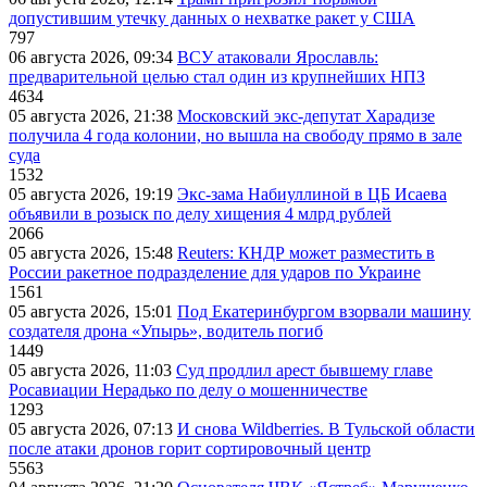
допустившим утечку данных о нехватке ракет у США
797
06 августа 2026, 09:34
ВСУ атаковали Ярославль:
предварительной целью стал один из крупнейших НПЗ
4634
05 августа 2026, 21:38
Московский экс-депутат Харадизе
получила 4 года колонии, но вышла на свободу прямо в зале
суда
1532
05 августа 2026, 19:19
Экс-зама Набиуллиной в ЦБ Исаева
объявили в розыск по делу хищения 4 млрд рублей
2066
05 августа 2026, 15:48
Reuters: КНДР может разместить в
России ракетное подразделение для ударов по Украине
1561
05 августа 2026, 15:01
Под Екатеринбургом взорвали машину
создателя дрона «Упырь», водитель погиб
1449
05 августа 2026, 11:03
Суд продлил арест бывшему главе
Росавиации Нерадько по делу о мошенничестве
1293
05 августа 2026, 07:13
И снова Wildberries. В Тульской области
после атаки дронов горит сортировочный центр
5563