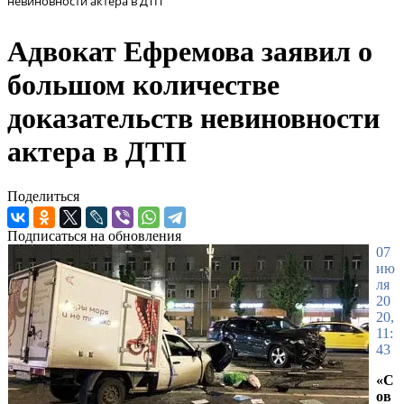
невиновности актера в ДТП
Адвокат Ефремова заявил о
большом количестве
доказательств невиновности
актера в ДТП
Поделиться
Подписаться на обновления
07
ию
ля
20
20,
11:
43
«С
ов