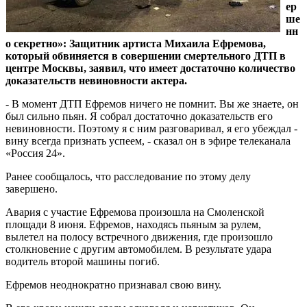
ер
ше
нн
о секретно»: Защитник артиста Михаила Ефремова,
который обвиняется в совершении смертельного ДТП в
центре Москвы, заявил, что имеет достаточно количество
доказательств невиновности актера.
- В момент ДТП Ефремов ничего не помнит. Вы же знаете, он
был сильно пьян. Я собрал достаточно доказательств его
невиновности. Поэтому я с ним разговаривал, я его убеждал -
вину всегда признать успеем, - сказал он в эфире телеканала
«Россия 24».
Ранее сообщалось, что расследование по этому делу
завершено.
Авария с участие Ефремова произошла на Смоленской
площади 8 июня. Ефремов, находясь пьяным за рулем,
вылетел на полосу встречного движения, где произошло
столкновение с другим автомобилем. В результате удара
водитель второй машины погиб.
Ефремов неоднократно признавал свою вину.