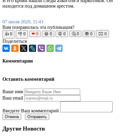
В его крови нашли следы алкоголя и наркотиков. Он
находится под домашним арестом.
07 июля 2020, 11:43
Вам понравилась эта публикация?
👍
0
👎
0
❤
0
😆
0
😡
0
🤔
0
🙈
0
🧘‍♀️
0
Поделиться
Комментарии
Оставить комментарий
Ваше имя
Ваш email
Введите Ваш комментарий
Отмена
Отправить
Другие Новости