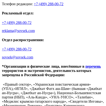
Телефон редакции:
+7 (499) 288-00-72
Рекламный отдел:
+7 (499) 288-00-72
reklama@sovsek.com
Отдел распространения:
+7 (499) 288-00-72
sovsek@sovsek.com
*Организации и физические лица, внесённные в
перечень
террористов и экстремистов, деятельность которых
запрещена в Российской Федерации:
«Правый сектор», «Украинская повстанческая армия»
(УПА),«ИГИЛ», «Джабхат Фатх аш-Шам» (бывшая «Джабхат
ан-Нусра», «Джебхат ан-Нусра»), Национал-Большевистская
партия (НБП), «Аль-Каида», «УНА-УНСО», «Талибан»,
«Меджлис крымско-татарского народа», «Свидетели Иеговы»,
«Мизантропик Дивижн», «Братство» Корчинского,