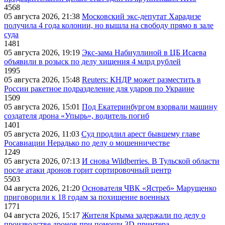
4568
05 августа 2026, 21:38
Московский экс-депутат Харадизе
получила 4 года колонии, но вышла на свободу прямо в зале
суда
1481
05 августа 2026, 19:19
Экс-зама Набиуллиной в ЦБ Исаева
объявили в розыск по делу хищения 4 млрд рублей
1995
05 августа 2026, 15:48
Reuters: КНДР может разместить в
России ракетное подразделение для ударов по Украине
1509
05 августа 2026, 15:01
Под Екатеринбургом взорвали машину
создателя дрона «Упырь», водитель погиб
1401
05 августа 2026, 11:03
Суд продлил арест бывшему главе
Росавиации Нерадько по делу о мошенничестве
1249
05 августа 2026, 07:13
И снова Wildberries. В Тульской области
после атаки дронов горит сортировочный центр
5503
04 августа 2026, 21:20
Основателя ЧВК «Ястреб» Марущенко
приговорили к 18 годам за похищение военных
1771
04 августа 2026, 15:17
Жителя Крыма задержали по делу о
производстве дронов при помощи 3D‑принтера