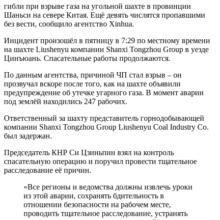
гибли при взрыве газа на угольной шахте в провинции
Шаньси на севере Китая. Ещё девять числятся пропавшими
без вести, сообщило агентство Xinhua.
Инцидент произошёл в пятницу в 7:29 по местному времени
на шахте Liushenyu компании Shanxi Tongzhou Group в уезде
Цинъюань. Спасательные работы продолжаются.
По данным агентства, причиной ЧП стал взрыв – он
прозвучал вскоре после того, как на шахте объявили
предупреждение об утечке угарного газа. В момент аварии
под землёй находились 247 рабочих.
Ответственный за шахту представитель горнодобывающей
компании Shanxi Tongzhou Group Liushenyu Coal Industry Co.
был задержан.
Председатель КНР Си Цзиньпин взял на контроль
спасательную операцию и поручил провести тщательное
расследование её причин.
«Все регионы и ведомства должны извлечь уроки
из этой аварии, сохранять бдительность в
отношении безопасности на рабочем месте,
проводить тщательное расследование, устранять