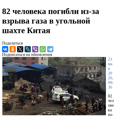
82 человека погибли из-за
взрыва газа в угольной
шахте Китая
Поделиться
Подписаться на обновления
23
ма
я
20
26,
09:
36
82
чел
ове
ка
по