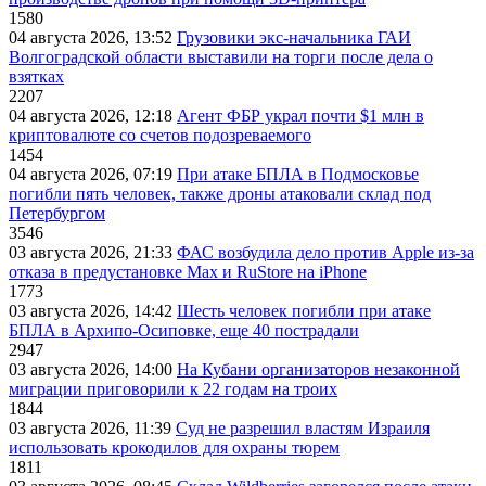
1580
04 августа 2026, 13:52
Грузовики экс-начальника ГАИ
Волгоградской области выставили на торги после дела о
взятках
2207
04 августа 2026, 12:18
Агент ФБР украл почти $1 млн в
криптовалюте со счетов подозреваемого
1454
04 августа 2026, 07:19
При атаке БПЛА в Подмосковье
погибли пять человек, также дроны атаковали склад под
Петербургом
3546
03 августа 2026, 21:33
ФАС возбудила дело против Apple из-за
отказа в предустановке Max и RuStore на iPhone
1773
03 августа 2026, 14:42
Шесть человек погибли при атаке
БПЛА в Архипо-Осиповке, еще 40 пострадали
2947
03 августа 2026, 14:00
На Кубани организаторов незаконной
миграции приговорили к 22 годам на троих
1844
03 августа 2026, 11:39
Суд не разрешил властям Израиля
использовать крокодилов для охраны тюрем
1811