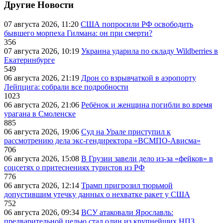
Другие Новости
07 августа 2026, 11:20
США попросили РФ освободить
бывшего морпеха Гилмана: он при смерти?
356
07 августа 2026, 10:19
Украина ударила по складу Wildberries в
Екатеринбурге
549
06 августа 2026, 21:19
Дрон со взрывчаткой в аэропорту
Лейпцига: собрали все подробности
1023
06 августа 2026, 21:06
Ребёнок и женщина погибли во время
урагана в Смоленске
885
06 августа 2026, 19:06
Суд на Урале приступил к
рассмотрению дела экс-гендиректора «ВСМПО-Ависма»
706
06 августа 2026, 15:08
В Грузии завели дело из-за «фейков» в
соцсетях о притеснениях туристов из РФ
776
06 августа 2026, 12:14
Трамп пригрозил тюрьмой
допустившим утечку данных о нехватке ракет у США
752
06 августа 2026, 09:34
ВСУ атаковали Ярославль:
предварительной целью стал один из крупнейших НПЗ