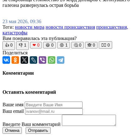
галеона развернулась острая борьба
23 мая 2026, 09:36
Теги:
новости мира
новости происшествия
происшествия,
катастрофы
Вам понравилась эта публикация?
👍
0
👎
1
❤
0
😆
0
😡
1
🤔
0
🙈
0
🧘‍♀️
0
Поделиться
Комментарии
Оставить комментарий
Ваше имя
Ваш email
Введите Ваш комментарий
Отмена
Отправить