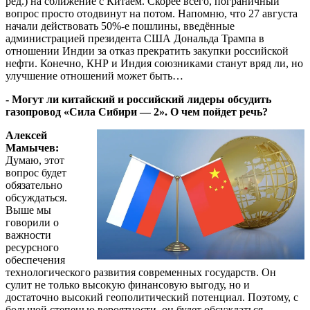
ред.) на сближение с Китаем. Скорее всего, пограничный
вопрос просто отодвинут на потом. Напомню, что 27 августа
начали действовать 50%-е пошлины, введённые
администрацией президента США Дональда Трампа в
отношении Индии за отказ прекратить закупки российской
нефти. Конечно, КНР и Индия союзниками станут вряд ли, но
улучшение отношений может быть…
- Могут ли китайский и российский лидеры обсудить
газопровод «Сила Сибири — 2». О чем пойдет речь?
Алексей
Мамычев:
Думаю, этот
вопрос будет
обязательно
обсуждаться.
Выше мы
говорили о
важности
ресурсного
обеспечения
технологического развития современных государств. Он
сулит не только высокую финансовую выгоду, но и
достаточно высокий геополитический потенциал. Поэтому, с
большой степенью вероятности, он будет обсуждаться.