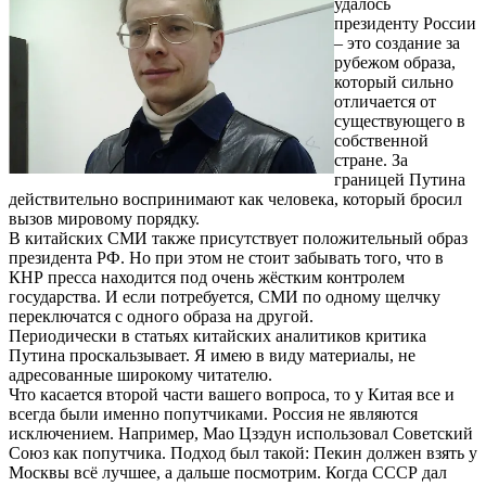
удалось
президенту России
– это создание за
рубежом образа,
который сильно
отличается от
существующего в
собственной
стране. За
границей Путина
действительно воспринимают как человека, который бросил
вызов мировому порядку.
В китайских СМИ также присутствует положительный образ
президента РФ. Но при этом не стоит забывать того, что в
КНР пресса находится под очень жёстким контролем
государства. И если потребуется, СМИ по одному щелчку
переключатся с одного образа на другой.
Периодически в статьях китайских аналитиков критика
Путина проскальзывает. Я имею в виду материалы, не
адресованные широкому читателю.
Что касается второй части вашего вопроса, то у Китая все и
всегда были именно попутчиками. Россия не являются
исключением. Например, Мао Цзэдун использовал Советский
Союз как попутчика. Подход был такой: Пекин должен взять у
Москвы всё лучшее, а дальше посмотрим. Когда СССР дал