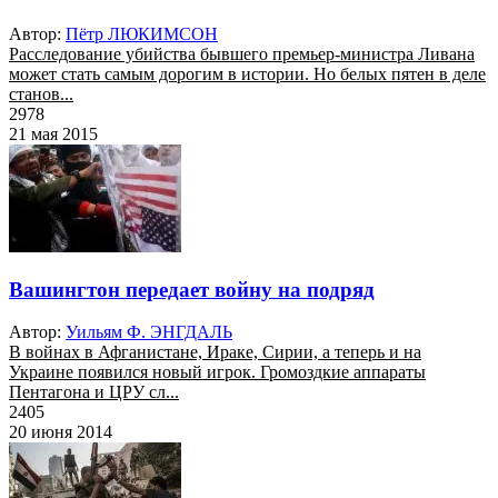
Автор:
Пётр ЛЮКИМСОН
Расследование убийства бывшего премьер-министра Ливана
может стать самым дорогим в истории. Но белых пятен в деле
станов...
2978
21 мая 2015
Вашингтон передает войну на подряд
Автор:
Уильям Ф. ЭНГДАЛЬ
В войнах в Афганистане, Ираке, Сирии, а теперь и на
Украине появился новый игрок. Громоздкие аппараты
Пентагона и ЦРУ сл...
2405
20 июня 2014