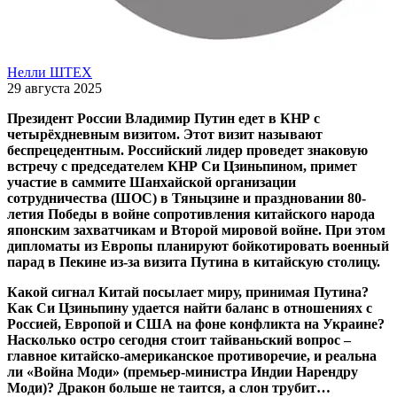
Нелли ШТЕХ
29 августа 2025
Президент России Владимир Путин едет в КНР с
четырёхдневным визитом. Этот визит называют
беспрецедентным. Российский лидер проведет знаковую
встречу с председателем КНР Си Цзиньпином, примет
участие в саммите Шанхайской организации
сотрудничества (ШОС) в Тяньцзине и праздновании 80-
летия Победы в войне сопротивления китайского народа
японским захватчикам и Второй мировой войне. При этом
дипломаты из Европы планируют бойкотировать военный
парад в Пекине из-за визита Путина в китайскую столицу.
Какой сигнал Китай посылает миру, принимая Путина?
Как Си Цзиньпину удается найти баланс в отношениях с
Россией, Европой и США на фоне конфликта на Украине?
Насколько остро сегодня стоит тайваньский вопрос –
главное китайско-американское противоречие, и реальна
ли «Война Моди» (премьер-министра Индии Нарендру
Моди)? Дракон больше не таится, а слон трубит…