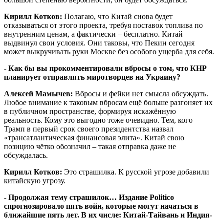
Кирилл Котков:
Полагаю, что Китай снова будет
отказываться от этого проекта, требуя поставок топлива по
внутренним ценам, а фактически – бесплатно. Китай
выдвинул свои условия. Они таковы, что Пекин сегодня
может выкручивать руки Москве без особого ущерба для себя.
- Как бы вы прокомментировали вбросы о том, что КНР
планирует отправлять миротворцев на Украину?
Алексей Мамычев:
Вбросы и фейки нет смысла обсуждать.
Любое внимание к таковым вбросам ещё больше разгоняет их
в публичном пространстве, формируя искажённую
реальность. Кому это выгодно тоже очевидно. Тем, кого
Трамп в первый срок своего президентства назвал
«трансатлантическая финансовая элита». Китай свою
позицию чётко обозначил – такая отправка даже не
обсуждалась.
Кирилл Котков:
Это страшилка. К русской угрозе добавили
китайскую угрозу.
- Продолжая тему страшилок… Издание Politico
спрогнозировало пять войн, которые могут начаться в
ближайшие пять лет. В их числе: Китай-Тайвань и Индия-