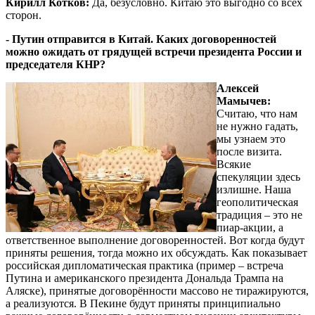
Кирилл Котков:
Да, безусловно. Китаю это выгодно со всех
сторон.
- Путин отправится в Китай. Каких договоренностей
можно ожидать от грядущей встречи президента России и
председателя КНР?
Алексей
Мамычев:
Считаю, что нам
не нужно гадать,
мы узнаем это
после визита.
Всякие
спекуляции здесь
излишне. Наша
геополитическая
традиция – это не
пиар-акции, а
ответственное выполнение договоренностей. Вот когда будут
приняты решения, тогда можно их обсуждать. Как показывает
российская дипломатическая практика (пример – встреча
Путина и американского президента Дональда Трампа на
Аляске), принятые договорённости массово не тиражируются,
а реализуются. В Пекине будут приняты принципиально