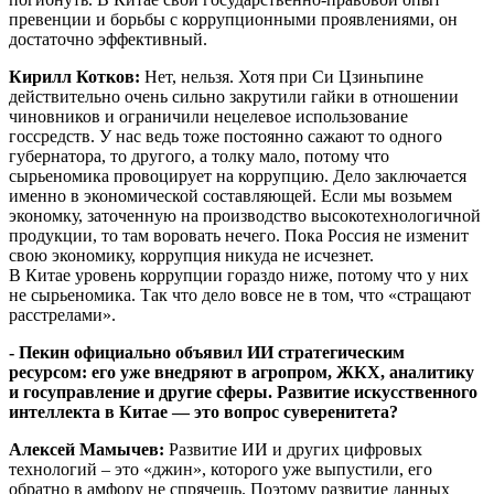
превенции и борьбы с коррупционными проявлениями, он
достаточно эффективный.
Кирилл Котков:
Нет, нельзя. Хотя при Си Цзиньпине
действительно очень сильно закрутили гайки в отношении
чиновников и ограничили нецелевое использование
госсредств. У нас ведь тоже постоянно сажают то одного
губернатора, то другого, а толку мало, потому что
сырьеномика провоцирует на коррупцию. Дело заключается
именно в экономической составляющей. Если мы возьмем
экономку, заточенную на производство высокотехнологичной
продукции, то там воровать нечего. Пока Россия не изменит
свою экономику, коррупция никуда не исчезнет.
В Китае уровень коррупции гораздо ниже, потому что у них
не сырьеномика. Так что дело вовсе не в том, что «стращают
расстрелами».
- Пекин официально объявил ИИ стратегическим
ресурсом: его уже внедряют в агропром, ЖКХ, аналитику
и госуправление и другие сферы. Развитие искусственного
интеллекта в Китае — это вопрос суверенитета?
Алексей Мамычев:
Развитие ИИ и других цифровых
технологий – это «джин», которого уже выпустили, его
обратно в амфору не спрячешь. Поэтому развитие данных