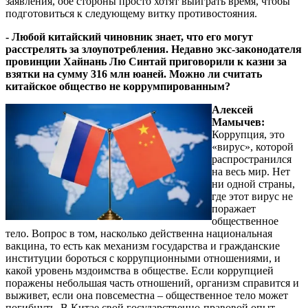
заявления, обе стороны просто хотят выиграть время, чтобы
подготовиться к следующему витку противостояния.
- Любой китайский чиновник знает, что его могут
расстрелять за злоупотребления. Недавно экс-законодателя
провинции Хайнань Лю Синтай приговорили к казни за
взятки на сумму 316 млн юаней. Можно ли считать
китайское общество не коррумпированным?
Алексей
Мамычев:
Коррупция, это
«вирус», которой
распространился
на весь мир. Нет
ни одной страны,
где этот вирус не
поражает
общественное
тело. Вопрос в том, насколько действенна национальная
вакцина, то есть как механизм государства и гражданские
институции бороться с коррупционными отношениями, и
какой уровень мздоимства в обществе. Если коррупцией
поражены небольшая часть отношений, организм справится и
выживет, если она повсеместна – общественное тело может
погибнуть. В Китае свой государственно-правовой опыт