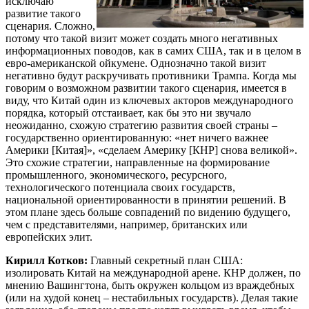
исключаю
развитие такого
сценария. Сложно,
потому что такой визит может создать много негативных
информационных поводов, как в самих США, так и в целом в
евро-американской ойкумене. Однозначно такой визит
негативно будут раскручивать противники Трампа. Когда мы
говорим о возможном развитии такого сценария, имеется в
виду, что Китай один из ключевых акторов международного
порядка, который отстаивает, как бы это ни звучало
неожиданно, схожую стратегию развития своей страны –
государственно ориентированную: «нет ничего важнее
Америки [Китая]», «сделаем Америку [КНР] снова великой».
Это схожие стратегии, направленные на формирование
промышленного, экономического, ресурсного,
технологического потенциала своих государств,
национальной ориентированности в принятии решений. В
этом плане здесь больше совпадений по видению будущего,
чем с представителями, например, британских или
европейских элит.
Кирилл Котков:
Главный секретный план США:
изолировать Китай на международной арене. КНР должен, по
мнению Вашингтона, быть окружен кольцом из враждебных
(или на худой конец – нестабильных государств). Делая такие