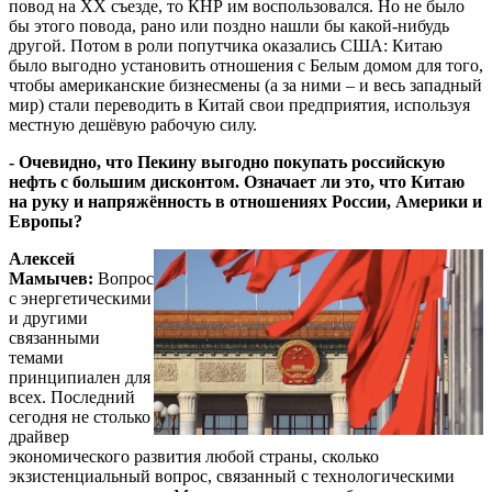
повод на ХХ съезде, то КНР им воспользовался. Но не было
бы этого повода, рано или поздно нашли бы какой-нибудь
другой. Потом в роли попутчика оказались США: Китаю
было выгодно установить отношения с Белым домом для того,
чтобы американские бизнесмены (а за ними – и весь западный
мир) стали переводить в Китай свои предприятия, используя
местную дешёвую рабочую силу.
- Очевидно, что Пекину выгодно покупать российскую
нефть с большим дисконтом. Означает ли это, что Китаю
на руку и напряжённость в отношениях России, Америки и
Европы?
Алексей
Мамычев:
Вопрос
с энергетическими
и другими
связанными
темами
принципиален для
всех. Последний
сегодня не столько
драйвер
экономического развития любой страны, сколько
экзистенциальный вопрос, связанный с технологическими