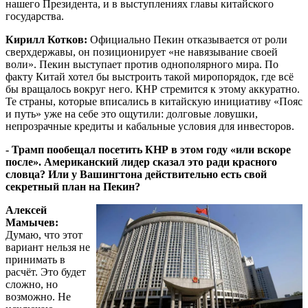
нашего Президента, и в выступлениях главы китайского
государства.
Кирилл Котков:
Официально Пекин отказывается от роли
сверхдержавы, он позиционирует «не навязывание своей
воли». Пекин выступает против однополярного мира. По
факту Китай хотел бы выстроить такой миропорядок, где всё
бы вращалось вокруг него. КНР стремится к этому аккуратно.
Те страны, которые вписались в китайскую инициативу «Пояс
и путь» уже на себе это ощутили: долговые ловушки,
непрозрачные кредиты и кабальные условия для инвесторов.
- Трамп пообещал посетить КНР в этом году «или вскоре
после». Американский лидер сказал это ради красного
словца? Или у Вашингтона действительно есть свой
секретный план на Пекин?
Алексей
Мамычев:
Думаю, что этот
вариант нельзя не
принимать в
расчёт. Это будет
сложно, но
возможно. Не