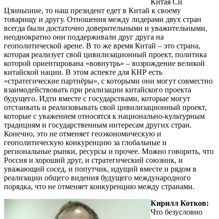
Китая Си
Цзиньпине, то наш президент едет в Китай к своему
товарищу и другу. Отношения между лидерами двух стран
всегда были достаточно доверительными и уважительными,
неоднократно они поддерживали друг друга на
геополитической арене. В то же время Китай – это страна,
которая реализует свой цивилизационный проект, политика
которой ориентирована «вовнутрь» – возрождение великой
китайской нации. В этом аспекте для КНР есть
«стратегические партнёры», с которыми они могут совместно
взаимодействовать при реализации китайского проекта
будущего. Идти вместе с государствами, которые могут
отстаивать и реализовывать свой цивилизационный проект,
которые с уважением относятся к национально-культурным
традициям и государственным интересам других стран.
Конечно, это не отменяет геоэкономическую и
геополитическую конкуренцию за глобальные и
региональные рынки, ресурсы и прочее. Можно говорить, что
Россия и хороший друг, и стратегический союзник, и
уважающий сосед, и попутчик, идущий вместе и рядом в
реализации общего видения будущего международного
порядка, что не отменяет конкуренцию между странами.
Кирилл Котков:
Что безусловно