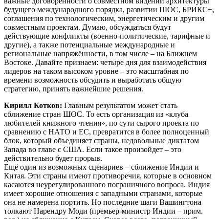
важные договорённости о совместном видении архитектуры
будущего международного порядка, развитии ШОС, БРИКС+,
соглашения по технологическим, энергетическим и другим
совместным проектам. Думаю, обсуждаться будут
действующие конфликты (военно-политические, тарифные и
другие), а также потенциальные международные и
региональные напряжённости, в том числе – на Ближнем
Востоке. Давайте признаем: четыре дня для взаимодействия
лидеров на таком высоком уровне – это масштабная по
времени возможность обсудить и выработать общую
стратегию, принять важнейшие решения.
Кирилл Котков:
Главным результатом может стать
сближение стран ШОС. То есть организация из «клуба
любителей книжного чтения», по сути сырого проекта по
сравнению с НАТО и ЕС, превратится в более полноценный
блок, который объединяет страны, недовольные диктатом
Запада во главе с США. Если такое произойдет – это
действительно будет прорыв.
Ещё один из возможных сценариев – сближение Индии и
Китая. Эти страны имеют противоречия, которые в основном
касаются неурегулированного пограничного вопроса. Индия
имеет хорошие отношения с западными странами, которые
она не намерена портить. Но последние шаги Вашингтона
толкают Нарендру Моди (премьер-министр Индии – прим.