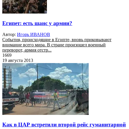
Египет: есть шанс у армии?
Автор:
Игорь ИВАНОВ
События, происходящие в Египте, вновь приковывают
внимание всего мира. В стране произошел военный
переворот, армия отстр...
1669
19 августа 2013
Как в ЦАР встретили второй рейс гуманитарной