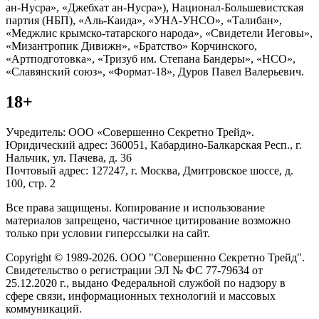
ан-Нусра», «Джебхат ан-Нусра»), Национал-Большевистская
партия (НБП), «Аль-Каида», «УНА-УНСО», «Талибан»,
«Меджлис крымско-татарского народа», «Свидетели Иеговы»,
«Мизантропик Дивижн», «Братство» Корчинского,
«Артподготовка», «Тризуб им. Степана Бандеры», «НСО»,
«Славянский союз», «Формат-18», Дуров Павел Валерьевич.
18+
Учредитель: ООО «Совершенно Секретно Трейд».
Юридический адрес: 360051, Кабардино-Балкарская Респ., г.
Нальчик, ул. Пачева, д. 36
Почтовый адрес: 127247, г. Москва, Дмитровское шоссе, д.
100, стр. 2
Все права защищены. Копирование и использование
материалов запрещено, частичное цитирование возможно
только при условии гиперссылки на сайт.
Copyright © 1989-2026. ООО "Совершенно Секретно Трейд".
Свидетельство о регистрации ЭЛ № ФС 77-79634 от
25.12.2020 г., выдано Федеральной службой по надзору в
сфере связи, информационных технологий и массовых
коммуникаций.