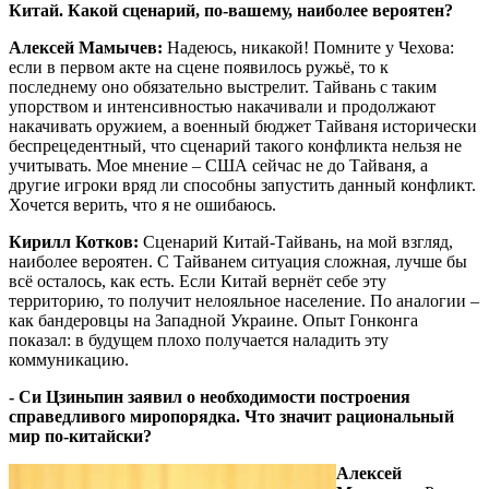
Китай. Какой сценарий, по-вашему, наиболее вероятен?
Алексей Мамычев:
Надеюсь, никакой! Помните у Чехова:
если в первом акте на сцене появилось ружьё, то к
последнему оно обязательно выстрелит. Тайвань с таким
упорством и интенсивностью накачивали и продолжают
накачивать оружием, а военный бюджет Тайваня исторически
беспрецедентный, что сценарий такого конфликта нельзя не
учитывать. Мое мнение – США сейчас не до Тайваня, а
другие игроки вряд ли способны запустить данный конфликт.
Хочется верить, что я не ошибаюсь.
Кирилл Котков:
Сценарий Китай-Тайвань, на мой взгляд,
наиболее вероятен. С Тайванем ситуация сложная, лучше бы
всё осталось, как есть. Если Китай вернёт себе эту
территорию, то получит нелояльное население. По аналогии –
как бандеровцы на Западной Украине. Опыт Гонконга
показал: в будущем плохо получается наладить эту
коммуникацию.
- Си Цзиньпин заявил о необходимости построения
справедливого миропорядка. Что значит рациональный
мир по-китайски?
Алексей