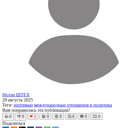
Нелли ШТЕХ
29 августа 2025
Теги:
интервью
международные отношения и политика
Вам понравилась эта публикация?
👍
0
👎
0
❤
1
😆
0
😡
0
🤔
0
🙈
0
🧘‍♀️
0
Поделиться