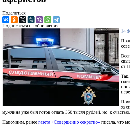
Поделиться
Подписаться на обновления
14 ф
Прав
сове
Всег
свыш
от 1
Так,
сына
поня
пере
Похо
за с
мужчина уже был готов отдать 350 тысяч рублей, но, к счастью,
Напомним, ранее
газета «Совершенно секретно»
писала, что м