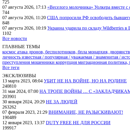
725
07 августа 2026, 17:13
«Веселого молочника» Уолкера вместе с 
744
07 августа 2026, 11:20
США попросили РФ освободить бывшего 
848
07 августа 2026, 10:19
Украина ударила по складу Wildberries в
1102
Все новости
ГЛАВНЫЕ ТЕМЫ
космос
атака дронов, беспилотников, бпла
монархия, дворянств
личность известная / популярная / уважаемая / знаменитая / ис
преступления
мошенники
коррупция
миграционная политика,
Все теги
ЭКСКЛЮЗИВЫ
13 марта 2023, 08:04
УБИТ НЕ НА ВОЙНЕ, НО НА РОДИНЕ
240810
31 мая 2024, 07:00
НА ТРОПЕ ВОЙНЫ … С «ЗАКЛАДЧИКА
203901
30 января 2024, 20:29
НЕ ЗА ЛЮДЕЙ
263262
07 февраля 2023, 21:29
ВНИМАНИЕ, НЕ РАЗЫСКИВАЮТ!
190489
12 января 2023, 13:37
DUTY FREE НЕ ДЛЯ РОССИИ
199917