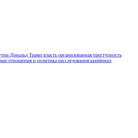
утин
Дональд Трамп
власть
организованная преступность
ные отношения и политика
расследования
криминал,