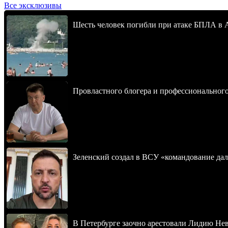
Все эксклюзивы
Шесть человек погибли при атаке БПЛА в 
Провластного блогера и профессионального
Зеленский создал в ВСУ «командование да
В Петербурге заочно арестовали Лидию Не