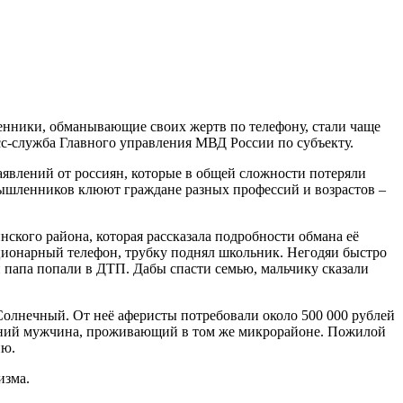
нники, обманывающие своих жертв по телефону, стали чаще
сс-служба Главного управления МВД России по субъекту.
аявлений от россиян, которые в общей сложности потеряли
мышленников клюют граждане разных профессий и возрастов –
нского района, которая рассказала подробности обмана её
ационарный телефон, трубку поднял школьник. Негодяи быстро
 и папа попали в ДТП. Дабы спасти семью, мальчику сказали
олнечный. От неё аферисты потребовали около 500 000 рублей
летний мужчина, проживающий в том же микрорайоне. Пожилой
ию.
изма.