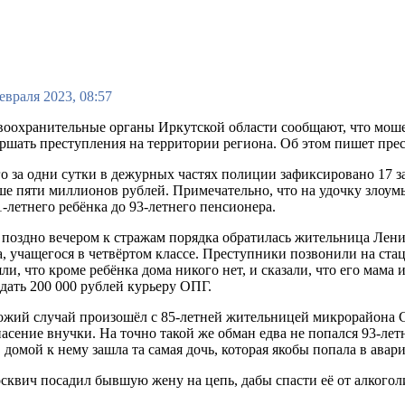
евраля 2023, 08:57
оохранительные органы Иркутской области сообщают, что моше
ршать преступления на территории региона. Об этом пишет пре
о за одни сутки в дежурных частях полиции зафиксировано 17 з
е пяти миллионов рублей. Примечательно, что на удочку злоу
1-летнего ребёнка до 93-летнего пенсионера.
 поздно вечером к стражам порядка обратилась жительница Лени
, учащегося в четвёртом классе. Преступники позвонили на ст
ли, что кроме ребёнка дома никого нет, и сказали, что его мама
дать 200 000 рублей курьеру ОПГ.
жий случай произошёл с 85-летней жительницей микрорайона С
пасение внучки. На точно такой же обман едва не попался 93-
 домой к нему зашла та самая дочь, которая якобы попала в авар
осквич посадил бывшую жену на цепь, дабы спасти её от алкогол