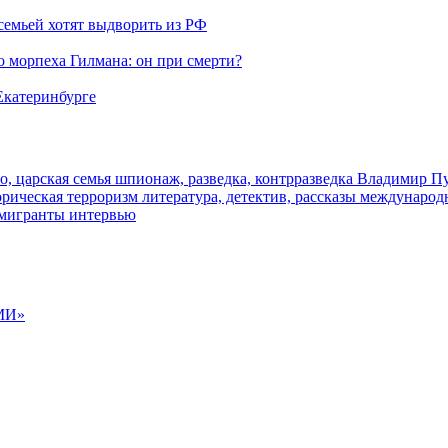
семьей хотят выдворить из РФ
морпеха Гилмана: он при смерти?
 Екатеринбурге
о, царская семья
шпионаж, разведка, контрразведка
Владимир П
торическая
терроризм
литература, детектив, рассказы
международ
 мигранты
интервью
МИ»