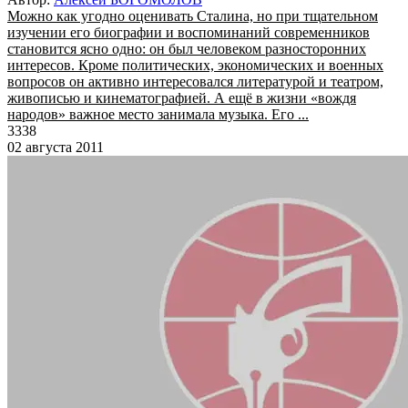
Можно как угодно оценивать Сталина, но при тщательном
изучении его биографии и воспоминаний современников
становится ясно одно: он был человеком разносторонних
интересов. Кроме политических, экономических и военных
вопросов он активно интересовался литературой и театром,
живописью и кинематографией. А ещё в жизни «вождя
народов» важное место занимала музыка. Его ...
3338
02 августа 2011