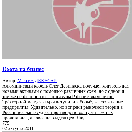
Охота на бизнес
Автор:
Максим ДЕКУСАР
Алюминиевый король Олег Дерипаска получает контроль над
новыми активами с помощью различных схем, но с одной и
той же особенностью – цинизмом Рабочие знаменитой
Трёхгорной мануфактуры вступили в борьбу за сохранение
предприятия. Удивительно, но вопреки рыночной теории в
России всё чаще судьба производств волнует наёмных
пролетариев, а вовсе не владельцев. Люд ...
775
02 августа 2011