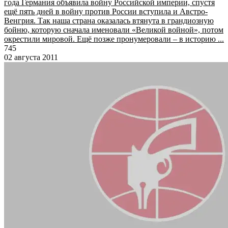
года Германия объявила войну Российской империи, спустя
ещё пять дней в войну против России вступила и Австро-
Венгрия. Так наша страна оказалась втянута в грандиозную
бойню, которую сначала именовали «Великой войной», потом
окрестили мировой. Ещё позже пронумеровали – в историю ...
745
02 августа 2011