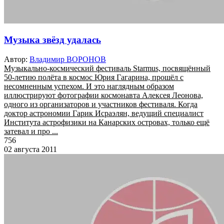
Музыка звёзд удалась
Автор:
Владимир ВОРОНОВ
Музыкально-космический фестиваль Starmus, посвящённый
50-летию полёта в космос Юрия Гагарина, прошёл с
несомненным успехом. И это наглядным образом
иллюстрируют фотографии космонавта Алексея Леонова,
одного из организаторов и участников фестиваля. Когда
доктор астрономии Гарик Исраэлян, ведущий специалист
Института астрофизики на Канарских островах, только ещё
затевал и про ...
756
02 августа 2011