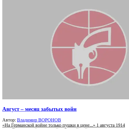
Август – месяц забытых войн
Автор:
Владимир ВОРОНОВ
«На Германской войне только пушки в цене...» 1 августа 1914