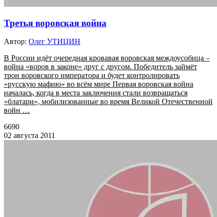
Третья воровская война
Автор:
Олег УТИЦИН
В России идёт очередная кровавая воровская междоусобица –
война «воров в законе» друг с другом. Победитель займёт
трон воровского императора и будет контролировать
«русскую мафию» во всём мире Первая воровская война
началась, когда в места заключения стали возвращаться
«блатари», мобилизованные во время Великой Отечественной
войн …
6690
02 августа 2011