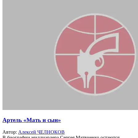
Артель «Мать и сын»
Автор:
Алексей ЧЕЛНОКОВ
В биографии миллиардера Сергея Матвиенко остаются