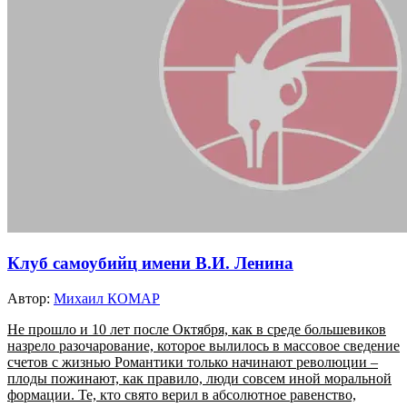
Клуб самоубийц имени В.И. Ленина
Автор:
Михаил КОМАР
Не прошло и 10 лет после Октября, как в среде большевиков
назрело разочарование, которое вылилось в массовое сведение
счетов с жизнью Романтики только начинают революции –
плоды пожинают, как правило, люди совсем иной моральной
формации. Те, кто свято верил в абсолютное равенство,