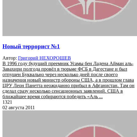
Новый террорист №1
Автор:
Григорий НЕХОРОШЕВ
В 1996 году будущий преемник Усамы бен Ладена Айман аль-
Завахири полгода провёл в тюрьме ФСБ в Дагестане и был
отпущен Буквально через несколько дней после своего
назначения новый министр обороны США, а в прошлом глава
ЦРУ Леон Панетта неожиданно прибыл в Афганистан. Там он
сделал сразу несколько сенсационных заявлений. США в
ближайшее время собираются победить «Аль ...
1321
02 августа 2011