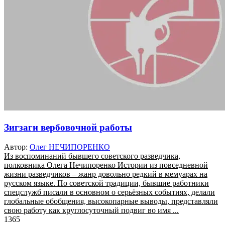
Зигзаги вербовочной работы
Автор:
Олег НЕЧИПОРЕНКО
Из воспоминаний бывшего советского разведчика,
полковника Олега Нечипоренко Истории из повседневной
жизни разведчиков – жанр довольно редкий в мемуарах на
русском языке. По советской традиции, бывшие работники
спецслужб писали в основном о серьёзных событиях, делали
глобальные обобщения, высокопарные выводы, представляли
свою работу как круглосуточный подвиг во имя ...
1365