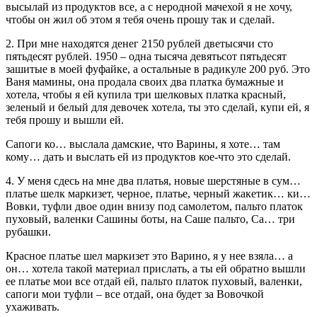
высылай из продуктов все, а с неродной мачехой я не хочу,
чтобы он жил об этом я тебя очень прошу так и сделай.
2. При мне находятся денег 2150 рублей дветысячи сто
пятьдесят рублей. 1950 – одна тысяча девятьсот пятьдесят
зашитые в моей фуфайке, а остальные в радикуле 200 руб. Это
Ваня мамины, она продала своих два платка бумажные и
хотела, чтобы я ей купила три шелковых платка красный,
зеленый и белый для девочек хотела, ты это сделай, купи ей, я
тебя прошу и вышли ей.
Сапоги ко… выслала дамские, что Варины, я хоте… там
кому… дать и выслать ей из продуктов кое-что это сделай.
4. У меня сдесь на мне два платья, новые шерстяные в сум…
платье шелк маркизет, черное, платье, черный жакетик… ки…
Вовки, туфли двое один внизу под самолетом, пальто платок
пуховый, валенки Сашины боты, на Саше пальто, Са… три
рубашки.
Красное платье шел маркизет это Варино, я у нее взяла… а
он… хотела такой материал прислать, а ты ей обратно вышли
ее платье мои все отдай ей, пальто платок пуховый, валенки,
сапоги мои туфли – все отдай, она будет за Вовочкой
ухаживать.