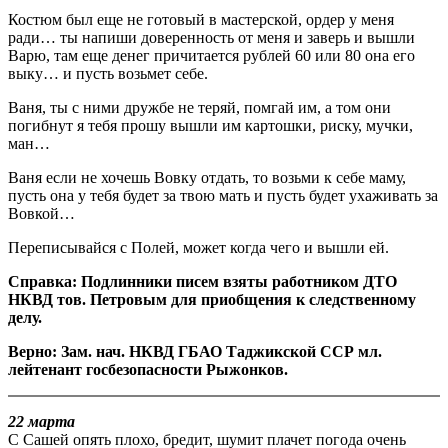
Костюм был еще не готовый в мастерской, ордер у меня
ради… ты напиши доверенность от меня и заверь и вышли
Варю, там еще денег причитается рублей 60 или 80 она его
выку… и пусть возьмет себе.
Ваня, ты с ними дружбе не теряй, помгай им, а том они
погибнут я тебя прошу вышли им картошки, риску, мучки,
ман…
Ваня если не хочешь Вовку отдать, то возьми к себе маму,
пусть она у тебя будет за твою мать и пусть будет ухаживать за
Вовкой…
Переписывайся с Полей, может когда чего и вышли ей.
Справка: Подлинники писем взяты работником ДТО
НКВД тов. Петровым для приобщения к следственному
делу.
Верно: Зам. нач. НКВД ГБАО Таджикской ССР мл.
лейтенант госбезопасности Рыжонков.
22 марта
С Сашей опять плохо, бредит, шумит плачет погода очень