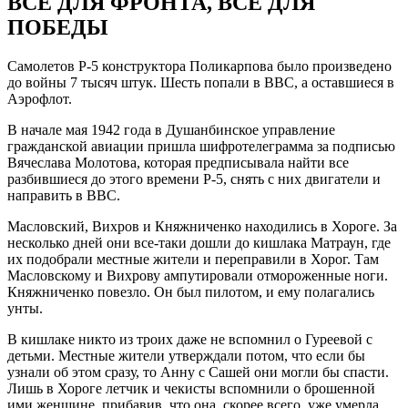
ВСЁ ДЛЯ ФРОНТА, ВСЁ ДЛЯ
ПОБЕДЫ
Самолетов Р-5 конструктора Поликарпова было произведено
до войны 7 тысяч штук. Шесть попали в ВВС, а оставшиеся в
Аэрофлот.
В начале мая 1942 года в Душанбинское управление
гражданской авиации пришла шифротелеграмма за подписью
Вячеслава Молотова, которая предписывала найти все
разбившиеся до этого времени Р-5, снять с них двигатели и
направить в ВВС.
Масловский, Вихров и Княжниченко находились в Хороге. За
несколько дней они все-таки дошли до кишлака Матраун, где
их подобрали местные жители и переправили в Хорог. Там
Масловскому и Вихрову ампутировали отмороженные ноги.
Княжниченко повезло. Он был пилотом, и ему полагались
унты.
В кишлаке никто из троих даже не вспомнил о Гуреевой с
детьми. Местные жители утверждали потом, что если бы
узнали об этом сразу, то Анну с Сашей они могли бы спасти.
Лишь в Хороге летчик и чекисты вспомнили о брошенной
ими женщине, прибавив, что она, скорее всего, уже умерла