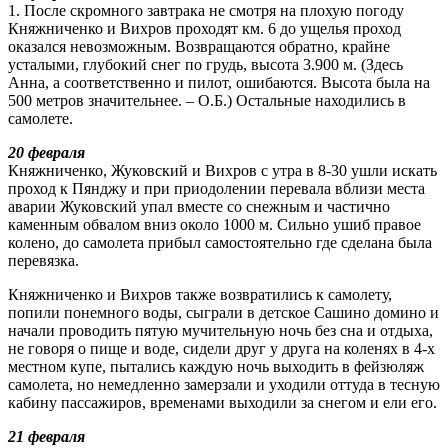
1. После скромного завтрака не смотря на плохую погоду
Княжниченко и Вихров проходят км. 6 до ущелья проход
оказался невозможным. Возвращаются обратно, крайне
усталыми, глубокий снег по грудь, высота 3.900 м. (Здесь
Анна, а соответственно и пилот, ошибаются. Высота была на
500 метров значительнее. – О.Б.) Остальные находились в
самолете.
20 февраля
Княжниченко, Жуковский и Вихров с утра в 8-30 ушли искать
проход к Пянджу и при приодолении перевала вблизи места
аварии Жуковский упал вместе со снежным и частично
каменным обвалом вниз около 1000 м. Сильно ушиб правое
колено, до самолета прибыл самостоятельно где сделана была
перевязка.
Княжниченко и Вихров также возвратились к самолету,
попили понемного воды, сыграли в детское Сашино домино и
начали проводить пятую мучительную ночь без сна и отдыха,
не говоря о пище и воде, сидели друг у друга на коленях в 4-х
местном купе, пытались каждую ночь выходить в фейзюляж
самолета, но немедленно замерзали и уходили оттуда в тесную
кабину пассажиров, временами выходили за снегом и ели его.
21 февраля