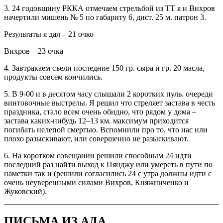
3. 24 годовщину РККА отмечаем стрельбой из ТТ я и Вихров
начертили мишень № 5 по габариту 6, дист. 25 м. патрон 3.
Результаты я дал – 21 очко
Вихров – 23 очка
4. Завтракаем съели последние 150 гр. сыра и гр. 20 масла,
продукты совсем кончились.
5. В 9-00 и в десятом часу слышали 2 коротких пуль. очереди
винтовочные выстрелы. Я решил что стреляет застава в честь
праздника, стало всем очень обидно, что рядом у дома –
застава каких-нибудь 12–13 км. максимум приходится
погибать нелепой смертью. Вспомнили про то, что нас или
плохо разыскивают, или совершенно не разыскивают.
6. На коротком совещании решили способным 24 идти
последний раз найти выход к Пянджу или умереть в пути по
наметки так и (решили согласились 24 с утра должны идти с
очень неуверенными силами Вихров, Княжниченко и
Жуковский).
ПИСЬМА ИЗ АДА