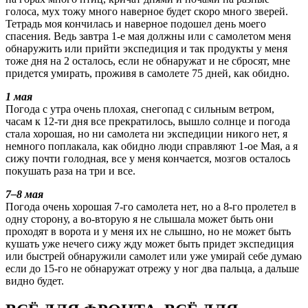
голоса, мух тожу много наверное будет скоро много зверей.
Тетрадь моя кончилась и наверное подошел день моего
спасения. Ведь завтра 1-е мая должны или с самолетом меня
обнаружить или прийти экспедиция и так продукты у меня
тоже дня на 2 осталось, если не обнаружат и не сбросят, мне
придется умирать, проживя в самолете 75 дней, как обидно.
1 мая
Погода с утра очень плохая, снегопад с сильным ветром,
часам к 12-ти дня все прекратилось, вышло солнце и погода
стала хорошая, но ни самолета ни экспедиции никого нет, я
немного поплакала, как обидно люди справляют 1-ое Мая, а я
сижу почти голодная, все у меня кончается, мозгов осталось
покушать раза на три и все.
7–8 мая
Погода очень хорошая 7-го самолета нет, но а 8-го пролетел в
одну сторону, а во-вторую я не слышала может быть они
проходят в ворота и у меня их не слышно, но не может быть
кушать уже нечего сижу жду может быть придет экспедиция
или быстрей обнаружили самолет или уже умирай себе думаю
если до 15-го не обнаружат отрежу у ног два пальца, а дальше
видно будет.