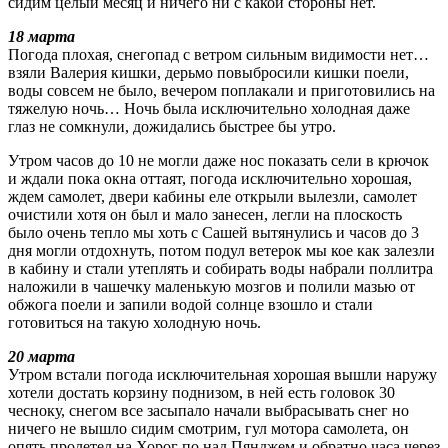
сидим целый месяц и ничего ни с какой стороны нет.
18 марта
Погода плохая, снегопад с ветром сильным видимости нет…
взяли Валерия кишки, дерьмо повыбросили кишки поели,
воды совсем не было, вечером поплакали и приготовились на
тяжелую ночь… Ночь была исключительно холодная даже
глаз не сомкнули, дожидались быстрее бы утро.
Утром часов до 10 не могли даже нос показать сели в крючок
и ждали пока окна оттаят, погода исключительно хорошая,
ждем самолет, двери кабины еле открыли вылезли, самолет
очистили хотя он был и мало занесен, легли на плоскость
было очень тепло мы хоть с Сашей вытянулись и часов до 3
дня могли отдохнуть, потом подул ветерок мы кое как залезли
в кабину и стали утеплять и собирать воды набрали поллитра
наложили в чашечку маленькую мозгов и полили мазью от
обжога поели и запили водой солнце взошло и стали
готовиться на такую холодную ночь.
20 марта
Утром встали погода исключительная хорошая вышли наружу
хотели достать корзину поднизом, в ней есть головок 30
чесноку, снегом все засыпало начали выбрасывать снег но
ничего не вышло сидим смотрим, гул мотора самолета, он
опять пролетел на Хорог по над Пянджем и обратно часа через