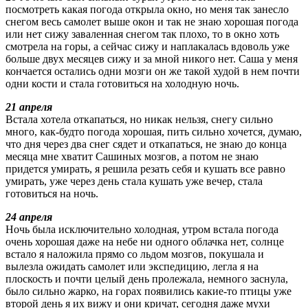
посмотреть какая погода открыла окно, но меня так занесло
снегом весь самолет выше окон и так не знаю хорошая погода
или нет сижу заваленная снегом так плохо, то в окно хоть
смотрела на горы, а сейчас сижу и наплакалась вдоволь уже
больше двух месяцев сижу и за мной никого нет. Саша у меня
кончается остались одни мозги он же такой худой в нем почти
одни кости и стала готовиться на холодную ночь.
21 апреля
Встала хотела откапаться, но никак нельзя, снегу сильно
много, как-будто погода хорошая, пить сильно хочется, думаю,
что дня через два снег сядет и откапаться, не знаю до конца
месяца мне хватит Сашиных мозгов, а потом не знаю
придется умирать, я решила резать себя и кушать все равно
умирать, уже через день стала кушать уже вечер, стала
готовиться на ночь.
24 апреля
Ночь была исключительно холодная, утром встала погода
очень хорошая даже на небе ни одного облачка нет, солнце
встало я наложила прямо со льдом мозгов, покушала и
вылезла ожидать самолет или экспедицию, легла я на
плоскость и почти целый день пролежала, немного заснула,
было сильно жарко, на горах появились какие-то птицы уже
второй день я их вижу и они кричат, сегодня даже мухи