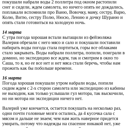
покушали набрали воды 2 поллитра под окном растопили
снег и сидели, ждем самолета, но ничего опять не дождались,
поплакали вспомнили про Ваню, Вовочку, маму, сестру, Варю,
Колю, Витю, сестру Полю, Нюсю, Лению и дочку Шураню и
опять стали готовиться на холодную ночь.
14 марта
С утра погода хорошая встали вытащили из фейзюляжа
Валерия обрезали с него мясо и сало и покушали поставили
набирать воды погода стала портиться, горы все облаками
стало закрывать. Воды набрали поллитра, попили, поиграли в
домино, но экспедицию все ждем, так и смотрим в окно то
Саша, то я, но ее все нет и нет мяса стали беречь, чтобы нам
прожить как бы побольше времени.
16 марта
Погода хорошая покушали утром набрали воды, попили
сидим ждем с 2-х сторон самолета или экспедицию из кабины
не выходим, как только услышали гул мотора, так выскочили,
но ни мотора ни экспедиции ничего нет.
Валерий уже кончается, остается покушать на несколько раз,
одни почти головные мозги остались, да 4 кусочка сала с
мясом и дальше не знаем; чем нам жить наверное придется
умирать, потому что надежды на спасение никакой нет, уже