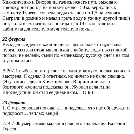
Княжниченко и Вихров пытались искать путь выхода к
Пянджу, но пройдя на подъем около 150 м. вернулись к
самолету. Гуреева согрела воды стакана по 1,5 на человека.
Сыграли в домино и начали греть воду к ужину, другой пищи
нет, силы всех начинают покидать, в 19 часов залезли в
кабину на длительную мучительную ночь…
22 февраля
Весь день сидели в кабине нельзя было вылезти бушевала
пурга, раза два откапывали вход в кабину, воды из-за плохой
погоды не делали, съели по маленькому кусочку снега на том
и успокоились.
В 20-21 выбегали по тревоге на улицу, комуто послышались 3
выстрела. Я сделал 3 ответных, но ничего не было слышно.
(Эту запись сделал Княжниченко. В принципе идею
бортового журнала подсказал он. Журнал вела Анна.
Впоследствии он стал ее дневником. – О.Б.)
23 февраля
1. С утра хорошая погода, к… в надежде, что нас обнаружат и
подбросят… теплых вещей.
2. В 7-00 умер самый малый из нашего коллектива Валерий
Гуреев.