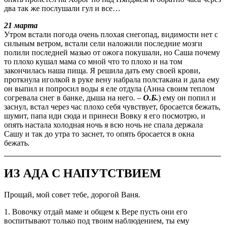
два так же послушали гул и все…
21 марта
Утром встали погода очень плохая снегопад, видимости нет с
сильным ветром, встали сели наложили последние мозги
полили последней мазью от ожога покушали, но Саша почему
то плохо кушал мама со мной что то плохо и на том
закончилась наша пища. Я решила дать ему своей крови,
проткнула иголкой в руке вену набрала полстакана и дала ему
он выпил и попросил воды я еле отдула (Анна своим теплом
согревала снег в банке, дыша на него. –
О.Б.
) ему он попил и
заснул, встал через час плохо себя чувствует, бросается бежать,
шумит, папа иди сюда и принеси Вовку я его посмотрю, и
опять настала холодная ночь я всю ночь не спала держала
Сашу и так до утра то заснет, то опять бросается в окна
бежать.
ИЗ АДА С НАПУТСТВИЕМ
Прощай, мой совет тебе, дорогой Ваня.
1. Вовочку отдай маме и общем к Вере пусть они его
воспитывают только под твоим наблюдением, ты ему