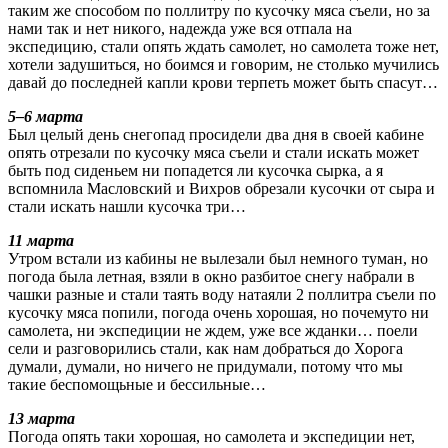
таким же способом по поллитру по кусочку мяса съели, но за
нами так и нет никого, надежда уже вся отпала на
экспедицию, стали опять ждать самолет, но самолета тоже нет,
хотели задушиться, но боимся и говорим, не столько мучились
давай до последней капли крови терпеть может быть спасут…
5–6 марта
Был целый день снегопад просидели два дня в своей кабине
опять отрезали по кусочку мяса съели и стали искать может
быть под сиденьем ни попадется ли кусочка сырка, а я
вспомнила Масловский и Вихров обрезали кусочки от сыра и
стали искать нашли кусочка три…
11 марта
Утром встали из кабины не вылезали был немного туман, но
погода была летная, взяли в окно разбитое снегу набрали в
чашки разные и стали таять воду натаяли 2 поллитра съели по
кусочку мяса попили, погода очень хорошая, но почемуто ни
самолета, ни экспедиции не ждем, уже все жданки… поели
сели и разговорились стали, как нам добраться до Хорога
думали, думали, но ничего не придумали, потому что мы
такие беспомощьные и бессильные…
13 марта
Погода опять таки хорошая, но самолета и экспедиции нет,