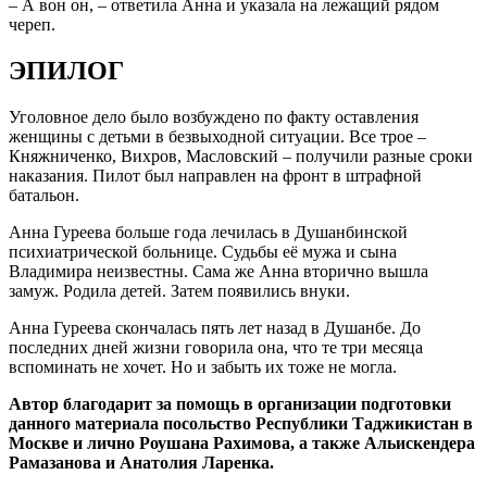
– А вон он, – ответила Анна и указала на лежащий рядом
череп.
ЭПИЛОГ
Уголовное дело было возбуждено по факту оставления
женщины с детьми в безвыходной ситуации. Все трое –
Княжниченко, Вихров, Масловский – получили разные сроки
наказания. Пилот был направлен на фронт в штрафной
батальон.
Анна Гуреева больше года лечилась в Душанбинской
психиатрической больнице. Судьбы её мужа и сына
Владимира неизвестны. Сама же Анна вторично вышла
замуж. Родила детей. Затем появились внуки.
Анна Гуреева скончалась пять лет назад в Душанбе. До
последних дней жизни говорила она, что те три месяца
вспоминать не хочет. Но и забыть их тоже не могла.
Автор благодарит за помощь в организации подготовки
данного материала посольство Республики Таджикистан в
Москве и лично Роушана Рахимова, а также Альискендера
Рамазанова и Анатолия Ларенка.