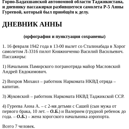
Горно-Бадахшанской автономной области Таджикистана,
и дневнику пассажирки разбившегося самолета Р-5 Анны
Гуреевой, который был приобщён к делу.
ДНЕВНИК АННЫ
(орфография и пунктуация сохранены)
1. 16 февраля 1942 года в 13-00 вылет со Сталинабада в Хорог
самолетом Л-3316 пилот Княжниченко Василий Васильевич.
Пассажиры:
1) Начальник Памирского погранотряда майор Масловский
Андрей Евдокимович.
2) Вихров Михаил – работник Наркомата НКВД отряда –
капитан.
3) Жуковский – работник Наркомата НКВД Таджикской ССР.
4) Гуреева Анна А. – с 2-мя детьми с Сашей (сын мужа от
первого брака, 10 лет. –
О.Б.
) и Валерием (грудной ребенок до
года. –
О.Б.
) – жена хорогского начальника аэропорта.
Всего 7 человек.