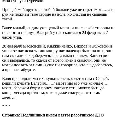
Мой супруги Гуреевой
Прощай мой друг мы с тобой больше уже не стретимся …ла и
рук не пожмем твое сердце на воле, но счастья не сыщешь
такой.
Ваня: милый, сидим уже целый месяц и ни с какой стороны и
не летят и не идут, Валерий у нас скончался 24 февраля в 7
часов утра.
28 февраля Масловский, Княжниченко, Вихров и Жуковский
ушли от нас искать кишлаки, у нас надежда была на них, они
нам сказали как доберемся, так за вами пошлем. Ваня если
они выбрались, то скажи от моего имени сволочи, они не
могли послать за нами, я еще ни говорила, что вы доберетесь,
а про нас забудите.
Ваня проводили мы их, кушать очень хочется нам с Сашей,
решили кушать Валерия… 17 марта мы его уже кончаем…
мозги бережом будем понемножечку есть, может быть до
конца месяца протянем, может даже спасут, а жить так
хочется.
* * *
Справка: Подлинники писем взяты работником ДТО