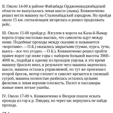
II. Около 14-00 в районе Файзабада Орджоникидзеабадской
области не выпускалась левая шасси (лыжа). Княжниченко
решил вести машину на Сталинабадский аэродром. Но пройдя
около 15 км. сигнализация загорелась и решил продолжать
рейс.
III. Около 15-00 пройдя р. Язгулем в ворота на Кала-й-Вамар
ворота (горы настолько высоки, что самолеты идут между
ними. Подобные проходы между скалами и называются
«воротами». – О.Б.) оказались закрытыми (туман, пурга, тучи,
вьюга – все что угодно. – О.Б.). Княжниченко решил пройти
правее ворот где ниже горы с набором большой высоты 3900–
4000 м., подойдя к одному из проходов ущелья, в это время
машину бросило вниз, в результате чего машина зацепилась
шасси, машина осталась управляемой, но тут же произошел
второй бросок, мотор глохнет и самолет врезается в снежный
сугроб, машина полностью разбилась остались целыми
фюзеляж и левая верхняя плоскость. Пилот и пассажиры
живые имея легкие ушибы.
IV. Около 17-00 ч. Княжниченко и Вихров пошли искать
прохода из гор к р. Пянджу, но через час вернулись не найдя
прохода.