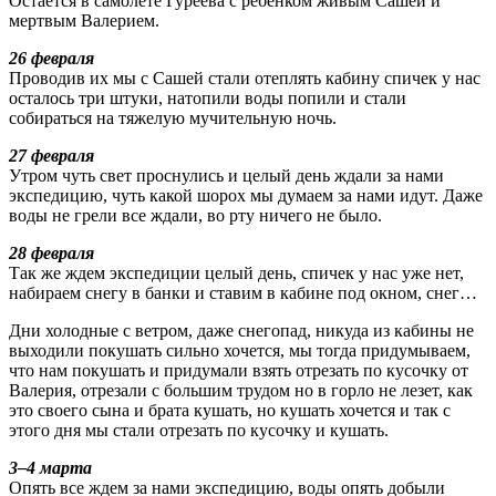
Остается в самолете Гуреева с ребенком живым Сашей и
мертвым Валерием.
26 февраля
Проводив их мы с Сашей стали отеплять кабину спичек у нас
осталось три штуки, натопили воды попили и стали
собираться на тяжелую мучительную ночь.
27 февраля
Утром чуть свет проснулись и целый день ждали за нами
экспедицию, чуть какой шорох мы думаем за нами идут. Даже
воды не грели все ждали, во рту ничего не было.
28 февраля
Так же ждем экспедиции целый день, спичек у нас уже нет,
набираем снегу в банки и ставим в кабине под окном, снег…
Дни холодные с ветром, даже снегопад, никуда из кабины не
выходили покушать сильно хочется, мы тогда придумываем,
что нам покушать и придумали взять отрезать по кусочку от
Валерия, отрезали с большим трудом но в горло не лезет, как
это своего сына и брата кушать, но кушать хочется и так с
этого дня мы стали отрезать по кусочку и кушать.
3–4 марта
Опять все ждем за нами экспедицию, воды опять добыли