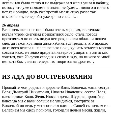
летали так было тепло и не выдержала я жары ушла в кабину,
потому что уже самолета, я знала, не будет… никого и ничего
нет как обидно, ведь уже третий месяц сижу разве так
отыскивают, теперь бы уже давно спасли…
26 апреля
Всю ночь шел снег ночь была очень хорошая, т.е. теплая
встала утром снегопад прекратился было, стала погода
проясняться но опять подул ветерок, пошли облака и пошел
снег, да такой крупный даже кабина вся трещала, это прошло
до самого вечера и наверное всю ночь, кушать остается мозгов
совсем мало, не знаю придется наверное умирать, а жить как
хочется, уже 70 суток сегодня я сижу и жду, но никого за мной
нет хоть бы… знать теперь что творится на фронте…
ИЗ АДА ДО ВОСТРЕБОВАНИЯ
Прощайте мои родные и дорогие Ваня, Вовочка, мама, сестра
Варя, Дмитрий Никитович, Никита Иванович, сестра Поля,
племянники Коля, Женя, Нюся и дочка Шураня, прощайте
навсегда мы с вами больше не увидимся, смотрите за
Вовочкой он ведь у меня остался один, с Сашей сыночком и с
Валерием мы сдесь погибли, голодали целый месяц, ждали,