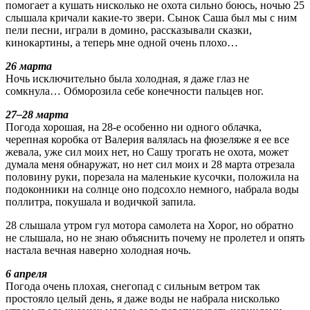
помогает а кушать нисколько не охота сильно боюсь, ночью 25
слышала кричали какие-то звери. Сынок Саша был мы с ним
пели песни, играли в домино, рассказывали сказки,
кинокартины, а теперь мне одной очень плохо…
26 марта
Ночь исключительно была холодная, я даже глаз не
сомкнула… Обморозила себе конечности пальцев ног.
27–28 марта
Погода хорошая, на 28-е особенно ни одного облачка,
черепная коробка от Валерия валялась на фюзеляже я ее все
жевала, уже сил моих нет, но Сашу трогать не охота, может
думала меня обнаружат, но нет сил моих и 28 марта отрезала
половину руки, порезала на маленькие кусочки, положила на
подоконники на солнце оно подсохло немного, набрала воды
поллитра, покушала и водичкой запила.
28 слышала утром гул мотора самолета на Хорог, но обратно
не слышала, но не знаю объяснить почему не пролетел и опять
настала вечная наверно холодная ночь.
6 апреля
Погода очень плохая, снегопад с сильным ветром так
простояло целый день, я даже воды не набрала нисколько