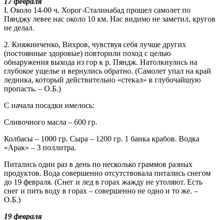
17 февраля
I. Около 14-00 ч. Хорог-Сталинабад прошел самолет по
Пянджу левее нас около 10 км. Нас видимо не заметил, кругов
не делал.
2. Княжниченко, Вихров, чувствуя себя лучше других
(постоянные здоровые) повторили поход с целью
обнаружения выхода из гор к р. Пяндж. Натолкнулись на
глубокое ущелье и вернулись обратно. (Самолет упал на край
ледника, который действительно «стекал» в глубочайшую
пропасть. – О.Б.)
С начала посадки имелось:
Сливочного масла – 600 гр.
Колбасы – 1000 гр. Сыра – 1200 гр. 1 банка крабов. Водка
«Арак» – 3 поллитра.
Питались один раз в день по несколько граммов разных
продуктов. Вода совершенно отсутствовала питались снегом
до 19 февраля. (Снег и лед в горах жажду не утоляют. Есть
снег и пить воду в горах – совершенно не одно и то же. –
О.Б.)
19 февраля