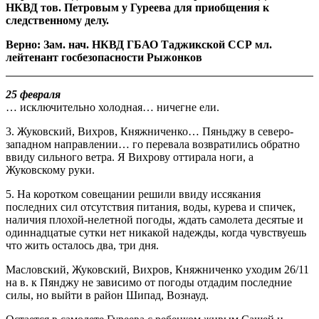
НКВД тов. Петровым у Гуреева для приобщения к
следственному делу.
Верно: Зам. нач. НКВД ГБАО Таджикской ССР мл.
лейтенант госбезопасности Рыжонков
25 февраля
… исключительно холодная… ничегне ели.
3. Жуковский, Вихров, Княжниченко… Пяньджу в северо-
западном направлении… го перевала возвратились обратно
ввиду сильного ветра. Я Вихрову оттирала ноги, а
Жуковскому руки.
5. На коротком совещании решили ввиду иссякания
последних сил отсутствия питания, воды, курева и спичек,
наличия плохой-нелетной погоды, ждать самолета десятые и
одиннадцатые сутки нет никакой надежды, когда чувствуешь
что жить осталось два, три дня.
Масловский, Жуковский, Вихров, Княжниченко уходим 26/11
на в. к Пянджу не зависимо от погоды отдадим последние
силы, но выйти в район Шипад, Вознауд.