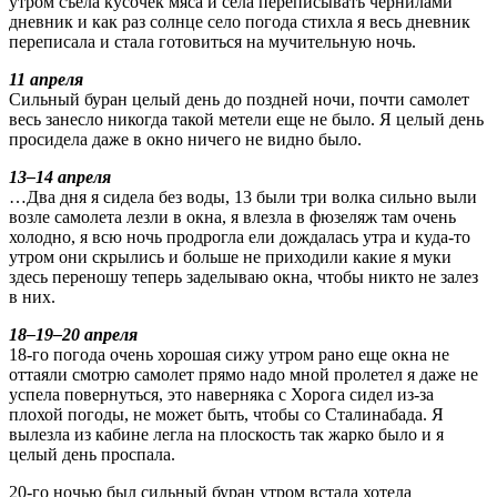
утром съела кусочек мяса и села переписывать чернилами
дневник и как раз солнце село погода стихла я весь дневник
переписала и стала готовиться на мучительную ночь.
11 апреля
Сильный буран целый день до поздней ночи, почти самолет
весь занесло никогда такой метели еще не было. Я целый день
просидела даже в окно ничего не видно было.
13–14 апреля
…Два дня я сидела без воды, 13 были три волка сильно выли
возле самолета лезли в окна, я влезла в фюзеляж там очень
холодно, я всю ночь продрогла ели дождалась утра и куда-то
утром они скрылись и больше не приходили какие я муки
здесь переношу теперь заделываю окна, чтобы никто не залез
в них.
18–19–20 апреля
18-го погода очень хорошая сижу утром рано еще окна не
оттаяли смотрю самолет прямо надо мной пролетел я даже не
успела повернуться, это наверняка с Хорога сидел из-за
плохой погоды, не может быть, чтобы со Сталинабада. Я
вылезла из кабине легла на плоскость так жарко было и я
целый день проспала.
20-го ночью был сильный буран утром встала хотела