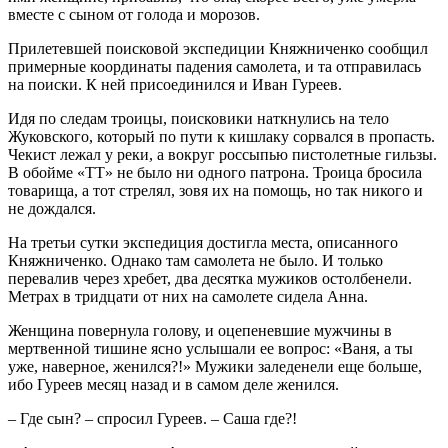
вместе с сыном от голода и морозов.
Прилетевшей поисковой экспедиции Княжниченко сообщил
примерные координаты падения самолета, и та отправилась
на поиски. К ней присоединился и Иван Гуреев.
Идя по следам троицы, поисковики наткнулись на тело
Жуковского, который по пути к кишлаку сорвался в пропасть.
Чекист лежал у реки, а вокруг россыпью пистолетные гильзы.
В обойме «ТТ» не было ни одного патрона. Троица бросила
товарища, а тот стрелял, зовя их на помощь, но так никого и
не дождался.
На третьи сутки экспедиция достигла места, описанного
Княжниченко. Однако там самолета не было. И только
перевалив через хребет, два десятка мужиков остолбенели.
Метрах в тридцати от них на самолете сидела Анна.
Женщина повернула голову, и оцепеневшие мужчины в
мертвенной тишине ясно услышали ее вопрос: «Ваня, а ты
уже, наверное, женился?!» Мужики заледенели еще больше,
ибо Гуреев месяц назад и в самом деле женился.
– Где сын? – спросил Гуреев. – Саша где?!