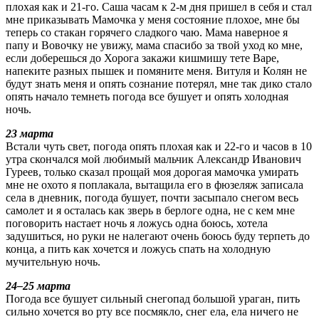
плохая как и 21-го. Саша часам к 2-м дня пришел в себя и стал
мне приказывать Мамочка у меня состояние плохое, мне бы
теперь со стакан горячего сладкого чаю. Мама наверное я
папу и Вовочку не увижу, мама спасибо за твой уход ко мне,
если доберешься до Хорога закажи кишмишу тете Варе,
напеките разных пышек и помяните меня. Витуля и Колян не
будут знать меня и опять сознание потерял, мне так дико стало
опять начало темнеть погода все бушует и опять холодная
ночь.
23 марта
Встали чуть свет, погода опять плохая как и 22-го и часов в 10
утра скончался мой любимый мальчик Александр Иванович
Гуреев, только сказал прощай моя дорогая мамочка умирать
мне не охото я поплакала, вытащила его в фюзеляж записала
села в дневник, погода бушует, почти засыпало снегом весь
самолет и я осталась как зверь в берлоге одна, не с кем мне
поговорить настает ночь я ложусь одна боюсь, хотела
задушиться, но руки не налегают очень боюсь буду терпеть до
конца, а пить как хочется и ложусь спать на холодную
мучительную ночь.
24–25 марта
Погода все бушует сильный снегопад большой ураган, пить
сильно хочется во рту все посмякло, снег ела, ела ничего не