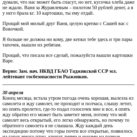
думали, что нас может быть спасут, но нет, кусочка хлеба даже
не ждали. Ваня за Журавлевым – пилотом 50 рублей денег, а я
у него брала кг. 10 картошки, ты ему отдай.
Прощай мой милый друг Ваня, целую крепко с Сашей вас с
Вовочкой.
Я больше не должна ни кому, две кепки тебе здесь и три пары
тапочек, вышли их ребятам.
Прощай, что писала все сделай, пожалуйста вышли картошки
Варе.
Верно: Зам. нач. НКВД ГБАО Таджикской ССР мл.
лейтенант госбезопасности Рыжонков.
30 апреля
Конец месяца, встала утром погода очень хорошая, вылезла из
самолета и жду самолет, не проходит и полчаса, слышу летит,
но опять пролетел, где-то подал голосочек мне и все, я опять
жду обратно его может быть заметит меня, потому что мой
самолет весь открытый, его легко обнаружить, но почему то
обратного самолета я не слышала. Жду каждый день
экспедицию потому что горы почти все открытые, появилось
на горах много птиц, кричат днями и ночами на разные