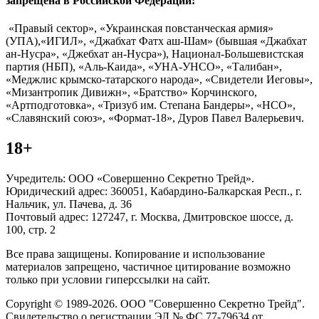
запрещена в Российской Федерации:
«Правый сектор», «Украинская повстанческая армия»
(УПА),«ИГИЛ», «Джабхат Фатх аш-Шам» (бывшая «Джабхат
ан-Нусра», «Джебхат ан-Нусра»), Национал-Большевистская
партия (НБП), «Аль-Каида», «УНА-УНСО», «Талибан»,
«Меджлис крымско-татарского народа», «Свидетели Иеговы»,
«Мизантропик Дивижн», «Братство» Корчинского,
«Артподготовка», «Тризуб им. Степана Бандеры», «НСО»,
«Славянский союз», «Формат-18», Дуров Павел Валерьевич.
18+
Учредитель: ООО «Совершенно Секретно Трейд».
Юридический адрес: 360051, Кабардино-Балкарская Респ., г.
Нальчик, ул. Пачева, д. 36
Почтовый адрес: 127247, г. Москва, Дмитровское шоссе, д.
100, стр. 2
Все права защищены. Копирование и использование
материалов запрещено, частичное цитирование возможно
только при условии гиперссылки на сайт.
Copyright © 1989-2026. ООО "Совершенно Секретно Трейд".
Свидетельство о регистрации ЭЛ № ФС 77-79634 от