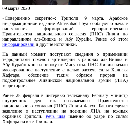
09 марта 2020
«Совершенно секретно»: Триполи, 9 марта. Арабское
информационное издание Аlmashhad libya сообщает о начале
наступления формирований террористического
Правительства национального согласия (ПНС) Ливии по
направлениям аль-Вишка и Абу Курайн. Ранее об этом
информировали
и другие источники.
На данный момент поступают сведения о применении
террористами тяжелой артиллерии в районах аль-Вишка и
Абу Курайн к юго-востоку от Мисураты. ПНС Ливии начало
массированное наступление с целью рассечь силы Халифы
Хафтара, обеспечив таким образом прорыв на
подконтрольные Ливийской национальной армии (ЛНА)
территории.
Ранее 28 февраля в интервью телеканалу February министр
внутренних дел так называемого Правительства
национального согласия (ПНС) Ливии Фатхи Башага сделал
заявление о наступлении на позиции ЛНА на южных
окраинах Триполи.
Речь шла
именно об ударе по силам
Хафтара на юге Триполи.