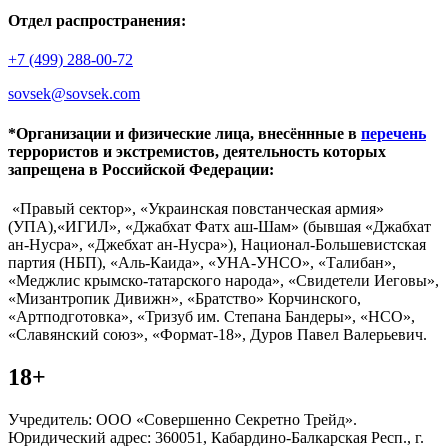
Отдел распространения:
+7 (499) 288-00-72
sovsek@sovsek.com
*Организации и физические лица, внесённные в
перечень
террористов и экстремистов, деятельность которых
запрещена в Российской Федерации:
«Правый сектор», «Украинская повстанческая армия»
(УПА),«ИГИЛ», «Джабхат Фатх аш-Шам» (бывшая «Джабхат
ан-Нусра», «Джебхат ан-Нусра»), Национал-Большевистская
партия (НБП), «Аль-Каида», «УНА-УНСО», «Талибан»,
«Меджлис крымско-татарского народа», «Свидетели Иеговы»,
«Мизантропик Дивижн», «Братство» Корчинского,
«Артподготовка», «Тризуб им. Степана Бандеры», «НСО»,
«Славянский союз», «Формат-18», Дуров Павел Валерьевич.
18+
Учредитель: ООО «Совершенно Секретно Трейд».
Юридический адрес: 360051, Кабардино-Балкарская Респ., г.