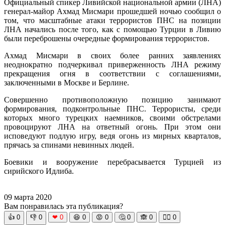
Официальный спикер Ливийской национальной армии (ЛНА)
генерал-майор Ахмад Мисмари прошедшей ночью сообщил о
том, что масштабные атаки террористов ПНС на позиции
ЛНА начались после того, как с помощью Турции в Ливию
были переброшены очередные формирования террористов.
Ахмад Мисмари в своих более ранних заявлениях
неоднократно подчеркивал приверженность ЛНА режиму
прекращения огня в соответствии с соглашениями,
заключенными в Москве и Берлине.
Совершенно противоположную позицию занимают
формирования, подконтрольные ПНС. Террористы, среди
которых много турецких наемников, своими обстрелами
провоцируют ЛНА на ответный огонь. При этом они
исповедуют подлую игру, ведя огонь из мирных кварталов,
прячась за спинами невинных людей.
Боевики и вооружение перебрасывается Турцией из
сирийского Идлиба.
09 марта 2020
Вам понравилась эта публикация?
👍
0
👎
0
❤
0
😆
0
😡
0
🤔
0
🙈
0
🧘‍♀️
0